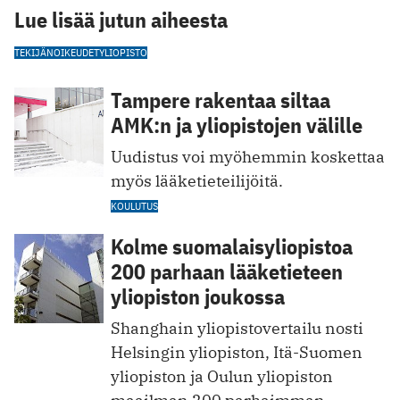
Lue lisää jutun aiheesta
TEKIJÄNOIKEUDET
YLIOPISTO
Tampere rakentaa siltaa
AMK:n ja yliopistojen välille
Uudistus voi myöhemmin koskettaa
myös lääketieteilijöitä.
KOULUTUS
Kolme suomalaisyliopistoa
200 parhaan lääketieteen
yliopiston joukossa
Shanghain yliopistovertailu nosti
Helsingin yliopiston, Itä-Suomen
yliopiston ja Oulun yliopiston