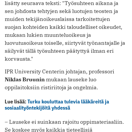
lisätty seuraava teksti: "Työsuhteen aikana ja
sen johdosta tehtyjen sekä luotujen teosten ja
muiden tekijänoikeuslaissa tarkoitettujen
suojan kohteiden kaikki taloudelliset oikeudet,
mukaan lukien muunteluoikeus ja
luovutusoikeus toiselle, siirtyvät työnantajalle ja
säilyvät tällä työsuhteen päätyttyä ilman eri
korvausta."
IPR University Centerin johtajan, professori
Niklas Bruunin
mukaan lauseke luo
oppilaitoksiin ristiriitoja ja ongelmia.
Lue lisää:
Turku kouluttaa tulevia lääkäreitä ja
sosiaalityöntekijöitä yhdessä
– Lauseke ei suinkaan rajoitu oppimateriaaliin.
Se koskee myös kaikkia tieteellisiä