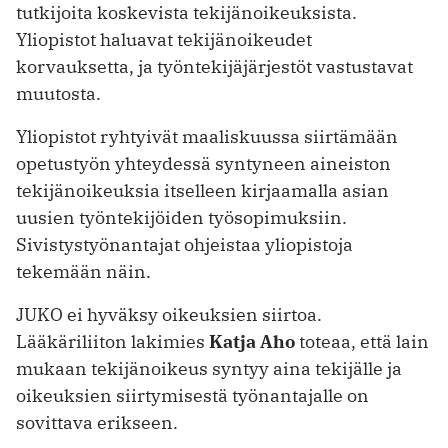
tutkijoita koskevista tekijänoikeuksista.
Yliopistot haluavat tekijänoikeudet
korvauksetta, ja työntekijäjärjestöt vastustavat
muutosta.
Yliopistot ryhtyivät maaliskuussa siirtämään
opetustyön yhteydessä syntyneen aineiston
tekijänoikeuksia itselleen kirjaamalla asian
uusien työntekijöiden työsopimuksiin.
Sivistystyönantajat ohjeistaa yliopistoja
tekemään näin.
JUKO ei hyväksy oikeuksien siirtoa.
Lääkäriliiton lakimies
Katja Aho
toteaa, että lain
mukaan tekijänoikeus syntyy aina tekijälle ja
oikeuksien siirtymisestä työnantajalle on
sovittava erikseen.