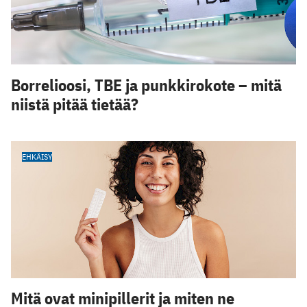
Borrelioosi, TBE ja punkkirokote – mitä
niistä pitää tietää?
EHKÄISY
Mitä ovat minipillerit ja miten ne