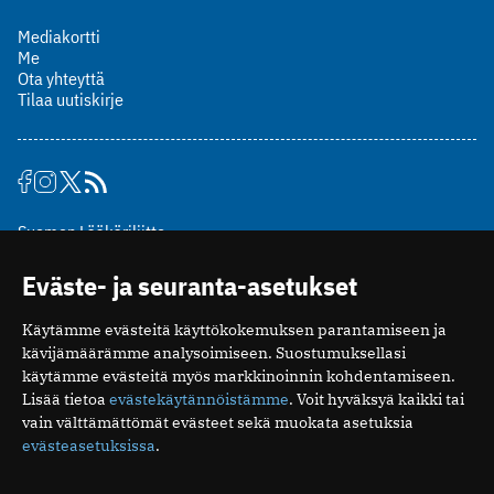
Mediakortti
Me
Ota yhteyttä
Tilaa uutiskirje
Suomen Lääkäriliitto
Mäkelänkatu 2, PL 49
Eväste- ja seuranta-asetukset
00510 Helsinki
puh. (09) 393 091
Käytämme evästeitä käyttökokemuksen parantamiseen ja
toimitus@potilaanlaakarilehti.fi
kävijämäärämme analysoimiseen. Suostumuksellasi
käytämme evästeitä myös markkinoinnin kohdentamiseen.
ISSN 2323-9476
Lisää tietoa
evästekäytännöistämme
. Voit hyväksyä kaikki tai
vain välttämättömät evästeet sekä muokata asetuksia
evästeasetuksissa
.