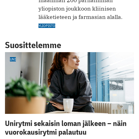
maailman 200 parhaimman
yliopiston joukkoon kliinisen
lääketieteen ja farmasian alalla.
YLIOPISTO
Suosittelemme
UNI
Unirytmi sekaisin loman jälkeen – näin
vuorokausirytmi palautuu