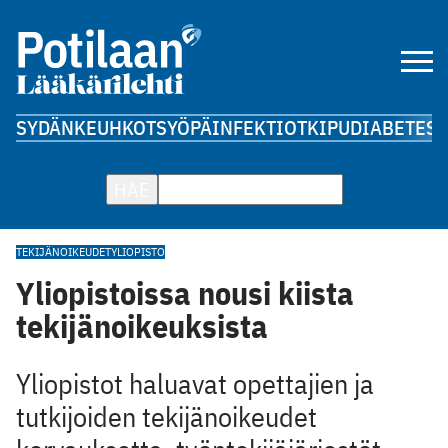
SYDÄN
KEUHKOT
SYÖPÄ
INFEKTIOT
KIPU
DIABETES
A
HAE
TEKIJÄNOIKEUDET
YLIOPISTO
Yliopistoissa nousi kiista
tekijänoikeuksista
Yliopistot haluavat opettajien ja
tutkijoiden tekijänoikeudet