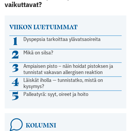
vaikuttavat?
VIIKON LUETUIMMAT
1
Dyspepsia tarkoittaa ylävatsaoireita
2
Mikä on silsa?
3
Ampiaisen pisto – näin hoidat pistoksen ja
tunnistat vakavan allergisen reaktion
4
Läiskät iholla — tunnistatko, mistä on
kysymys?
5
Palleatyrä: syyt, oireet ja hoito
KOLUMNI