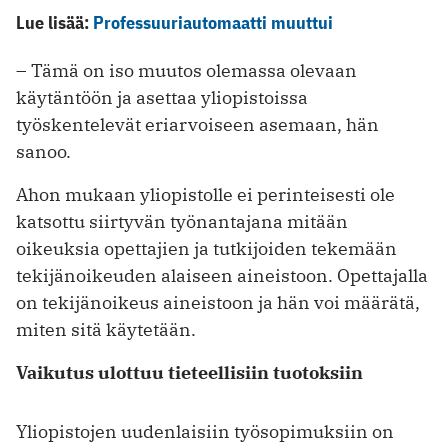
Lue lisää:
Professuuriautomaatti muuttui
– Tämä on iso muutos olemassa olevaan
käytäntöön ja asettaa yliopistoissa
työskentelevät eriarvoiseen asemaan, hän
sanoo.
Ahon mukaan yliopistolle ei perinteisesti ole
katsottu siirtyvän työnantajana mitään
oikeuksia opettajien ja tutkijoiden tekemään
tekijänoikeuden alaiseen aineistoon. Opettajalla
on tekijänoikeus aineistoon ja hän voi määrätä,
miten sitä käytetään.
Vaikutus ulottuu tieteellisiin tuotoksiin
Yliopistojen uudenlaisiin työsopimuksiin on