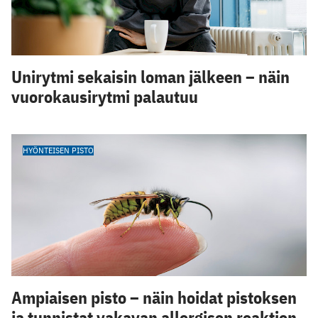
Unirytmi sekaisin loman jälkeen – näin
vuorokausirytmi palautuu
HYÖNTEISEN PISTO
Ampiaisen pisto – näin hoidat pistoksen
ja tunnistat vakavan allergisen reaktion