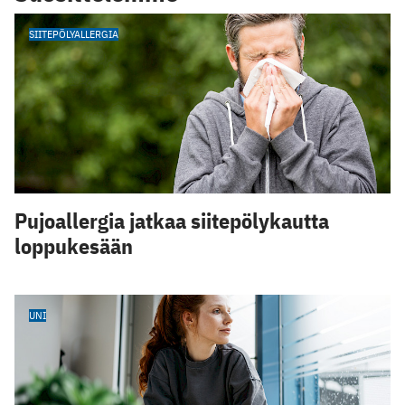
SIITEPÖLYALLERGIA
Pujoallergia jatkaa siitepölykautta
loppukesään
UNI