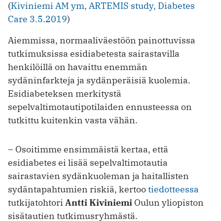
(
Kiviniemi AM ym, ARTEMIS study, Diabetes
Care 3.5.2019
)
Aiemmissa, normaaliväestöön painottuvissa
tutkimuksissa esidiabetesta sairastavilla
henkilöillä on havaittu enemmän
sydäninfarkteja ja sydänperäisiä kuolemia.
Esidiabeteksen merkitystä
sepelvaltimotautipotilaiden ennusteessa on
tutkittu kuitenkin vasta vähän.
– Osoitimme ensimmäistä kertaa, että
esidiabetes ei lisää sepelvaltimotautia
sairastavien sydänkuoleman ja haitallisten
sydäntapahtumien riskiä, kertoo
tiedotteessa
tutkijatohtori
Antti Kiviniemi
Oulun yliopiston
sisätautien tutkimusryhmästä.