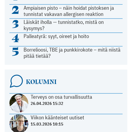
2
Ampiaisen pisto – näin hoidat pistoksen ja
tunnistat vakavan allergisen reaktion
3
Läiskät iholla — tunnistatko, mistä on
kysymys?
4
Palleatyrä: syyt, oireet ja hoito
5
Borrelioosi, TBE ja punkkirokote – mitä niistä
pitää tietää?
KOLUMNI
Terveys on osa turvallisuutta
26.04.2026 15:32
Viikon käänteiset uutiset
15.03.2026 10:15