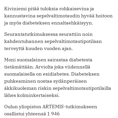
Kiviniemi pitää tuloksia rohkaisevina ja
kannustavina sepelvaltimotaudin hyvää hoitoon
ja myös diabeteksen ennaltaehkäisyyn.
Seurantatutkimuksessa seurattiin noin
kahdentuhannen sepelvaltimotautipotilaan
terveyttä kuuden vuoden ajan.
Moni suomalainen sairastaa diabetesta
tietämättään. Arviolta joka viidennellä
suomalaisella on esidiabetes. Diabeteksen
puhkeaminen nostaa sydänperäisen
äkkikuoleman riskin sepelvaltimotautipotilailla
lähes kolminkertaiseksi.
Oulun yliopiston ARTEMIS-tutkimukseen
osallistui yhteensä 1 946