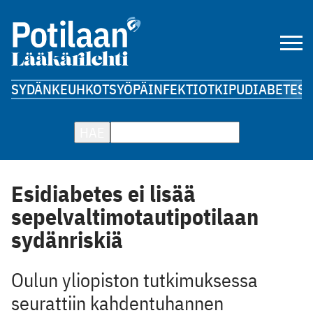
SYDÄN
KEUHKOT
SYÖPÄ
INFEKTIOT
KIPU
DIABETES
A
HAE
Esidiabetes ei lisää
sepelvaltimotautipotilaan
sydänriskiä
Oulun yliopiston tutkimuksessa
seurattiin kahdentuhannen