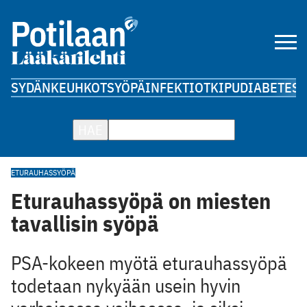
SYDÄN
KEUHKOT
SYÖPÄ
INFEKTIOT
KIPU
DIABETES
A
HAE
ETURAUHASSYÖPÄ
Eturauhassyöpä on miesten
tavallisin syöpä
PSA-kokeen myötä eturauhassyöpä
todetaan nykyään usein hyvin