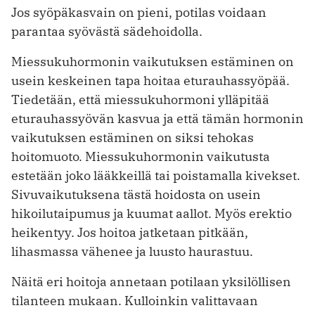
Jos syöpäkasvain on pieni, potilas voidaan
parantaa syövästä sädehoidolla.
Miessukuhormonin vaikutuksen estäminen on
usein keskeinen tapa hoitaa eturauhassyöpää.
Tiedetään, että miessukuhormoni ylläpitää
eturauhassyövän kasvua ja että tämän hormonin
vaikutuksen estäminen on siksi tehokas
hoitomuoto. Miessukuhormonin vaikutusta
estetään joko lääkkeillä tai poistamalla kivekset.
Sivuvaikutuksena tästä hoidosta on usein
hikoilutaipumus ja kuumat aallot. Myös erektio
heikentyy. Jos hoitoa jatketaan pitkään,
lihasmassa vähenee ja luusto haurastuu.
Näitä eri hoitoja annetaan potilaan yksilöllisen
tilanteen mukaan. Kulloinkin valittavaan