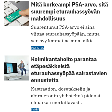
Mitä korkeampi PSA-arvo, sitä
suurempi eturauhassyövän
mahdollisuus
Suurentunut PSA-arvo ei aina
viittaa eturauhassyöpään, mutta
sen syy kannattaa aina tutkia.
PSA-ARVO
Kolmikantahoito parantaa
etäpesäkkeistä
eturauhassyöpää sairastavien
ennustetta
Kastraation, dosetakselin ja
abirateronin yhdistelmä pidensi
elinaikaa merkittävästi.
SYÖPÄ