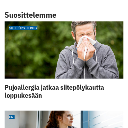
Suosittelemme
SIITEPÖLYALLERGIA
Pujoallergia jatkaa siitepölykautta
loppukesään
UNI