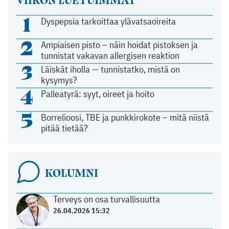
1
Dyspepsia tarkoittaa ylävatsaoireita
2
Ampiaisen pisto – näin hoidat pistoksen ja
tunnistat vakavan allergisen reaktion
3
Läiskät iholla — tunnistatko, mistä on
kysymys?
4
Palleatyrä: syyt, oireet ja hoito
5
Borrelioosi, TBE ja punkkirokote – mitä niistä
pitää tietää?
KOLUMNI
Terveys on osa turvallisuutta
26.04.2026 15:32