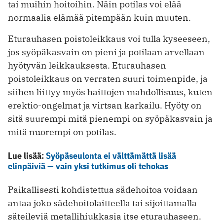
tai muihin hoitoihin. Näin potilas voi elää
normaalia elämää pitempään kuin muuten.
Eturauhasen poistoleikkaus voi tulla kyseeseen,
jos syöpäkasvain on pieni ja potilaan arvellaan
hyötyvän leikkauksesta. Eturauhasen
poistoleikkaus on verraten suuri toimenpide, ja
siihen liittyy myös haittojen mahdollisuus, kuten
erektio-ongelmat ja virtsan karkailu. Hyöty on
sitä suurempi mitä pienempi on syöpäkasvain ja
mitä nuorempi on potilas.
Lue lisää:
Syöpäseulonta ei välttämättä lisää
elinpäiviä — vain yksi tutkimus oli tehokas
Paikallisesti kohdistettua sädehoitoa voidaan
antaa joko sädehoitolaitteella tai sijoittamalla
säteileviä metallihiukkasia itse eturauhaseen.