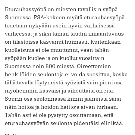
Eturauhassyöpä on miesten tavallisin syöpä
Suomessa. PSA-kokeen myötä eturauhassyöpä
todetaan nykyään usein hyvin varhaisessa
vaiheessa, ja siksi tämän taudin ilmaantuvuus
on tilastoissa kasvanut huimasti. Kuitenkaan
kuolleisuus ei ole muuttunut, vaan tähän
syöpään kuolee ja on kuollut vuosittain
Suomessa noin 800 miestä. Oireettomien
henkilöiden seulontoja ei voida suosittaa, koska
tällä tavalla löytyneistä syövistä vain pieni osa
myöhemmin kasvaisi ja aiheuttaisi oireita.
Suurin osa seulonnassa kiinni jääneistä saisi
näin hoitoa ja hoidon haittoja aivan turhaan.
Tähän asti ei ole pystytty osoittamaan, että
eturauhassyövän seulonta pidentäisi elinikää.