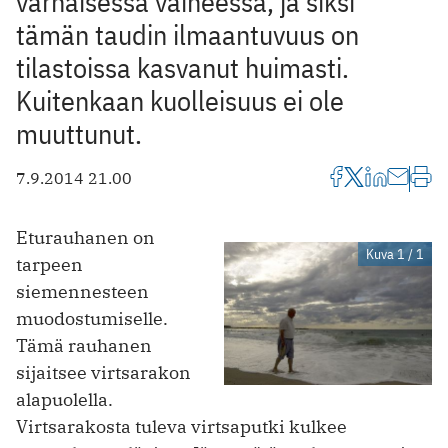
varhaisessa vaiheessa, ja siksi
tämän taudin ilmaantuvuus on
tilastoissa kasvanut huimasti.
Kuitenkaan kuolleisuus ei ole
muuttunut.
7.9.2014 21.00
Eturauhanen on
Kuva 1 / 1
tarpeen
siemennesteen
muodostumiselle.
Tämä rauhanen
sijaitsee virtsarakon
alapuolella.
Virtsarakosta tuleva virtsaputki kulkee