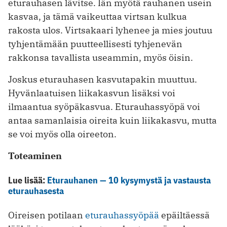
eturauhasen lävitse. Iän myötä rauhanen usein
kasvaa, ja tämä vaikeuttaa virtsan kulkua
rakosta ulos. Virtsakaari lyhenee ja mies joutuu
tyhjentämään puutteellisesti tyhjenevän
rakkonsa tavallista useammin, myös öisin.
Joskus eturauhasen kasvutapakin muuttuu.
Hyvänlaatuisen liikakasvun lisäksi voi
ilmaantua syöpäkasvua. Eturauhassyöpä voi
antaa samanlaisia oireita kuin liikakasvu, mutta
se voi myös olla oireeton.
Toteaminen
Lue lisää:
Eturauhanen — 10 kysymystä ja vastausta
eturauhasesta
Oireisen potilaan
eturauhassyöpää
epäiltäessä