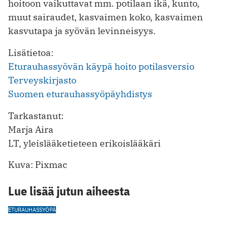
hoitoon vaikuttavat mm. potilaan ikä, kunto,
muut sairaudet, kasvaimen koko, kasvaimen
kasvutapa ja syövän levinneisyys.
Lisätietoa:
Eturauhassyövän käypä hoito potilasversio
Terveyskirjasto
Suomen eturauhassyöpäyhdistys
Tarkastanut:
Marja Aira
LT, yleislääketieteen erikoislääkäri
Kuva: Pixmac
Lue lisää jutun aiheesta
ETURAUHASSYÖPÄ