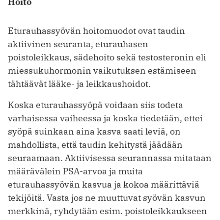
Hoito
Eturauhassyövän hoitomuodot ovat taudin
aktiivinen seuranta, eturauhasen
poistoleikkaus, sädehoito sekä testosteronin eli
miessukuhormonin vaikutuksen estämiseen
tähtäävät lääke- ja leikkaushoidot.
Koska eturauhassyöpä voidaan siis todeta
varhaisessa vaiheessa ja koska tiedetään, ettei
syöpä suinkaan aina kasva saati leviä, on
mahdollista, että taudin kehitystä jäädään
seuraamaan. Aktiivisessa seurannassa mitataan
määrävälein PSA-arvoa ja muita
eturauhassyövän kasvua ja kokoa määrittäviä
tekijöitä. Vasta jos ne muuttuvat syövän kasvun
merkkinä, ryhdytään esim. poistoleikkaukseen