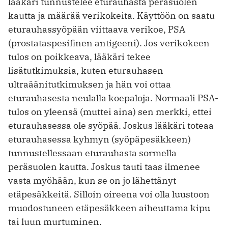
lääkäri tunnustelee eturauhasta peräsuolen
kautta ja määrää verikokeita. Käyttöön on saatu
eturauhassyöpään viittaava verikoe, PSA
(prostataspesifinen antigeeni). Jos verikokeen
tulos on poikkeava, lääkäri tekee
lisätutkimuksia, kuten eturauhasen
ultraäänitutkimuksen ja hän voi ottaa
eturauhasesta neulalla koepaloja. Normaali PSA-
tulos on yleensä (muttei aina) sen merkki, ettei
eturauhasessa ole syöpää. Joskus lääkäri toteaa
eturauhasessa kyhmyn (syöpäpesäkkeen)
tunnustellessaan eturauhasta sormella
peräsuolen kautta. Joskus tauti taas ilmenee
vasta myöhään, kun se on jo lähettänyt
etäpesäkkeitä. Silloin oireena voi olla luustoon
muodostuneen etäpesäkkeen aiheuttama kipu
tai luun murtuminen.