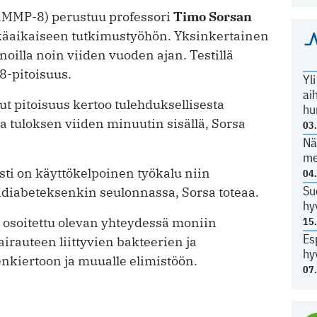
 (aMMP-8) perustuu professori
Timo Sorsan
tkäaikaiseen tutkimustyöhön. Yksinkertainen
oilla noin viiden vuoden ajan. Testillä
-pitoisuus.
Yl
ai
 pitoisuus kertoo tulehduksellisesta
hu
 tuloksen viiden minuutin sisällä, Sorsa
03
Nä
me
sti on käyttökelpoinen työkalu niin
04
Su
idiabeteksenkin seulonnassa, Sorsa toteaa.
hy
 osoitettu olevan yhteydessä moniin
15
Es
airauteen liittyvien bakteerien ja
hy
nkiertoon ja muualle elimistöön.
07