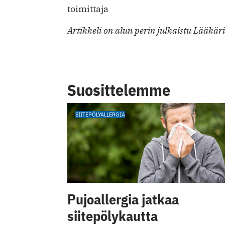
toimittaja
Artikkeli on alun perin julkaistu Lääkär
Suosittelemme
SIITEPÖLYALLERGIA
Pujoallergia jatkaa
siitepölykautta