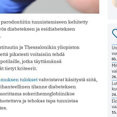
 parodontiitin tunnistamiseen kehitetty
myös diabeteksen ja esidiabeteksen
.
stituutin ja Thessalonikin yliopiston
Un
vu
että pikatesti voitaisiin tehdä
05
otilaille, jotka täyttämänsä
Mi
 tietyt kriteerit.
va
26
kimuksen tulokset
vahvistavat käsitystä siitä,
Lu
ihanteellinen tilanne diabeteksen
ku
suorittama sokerihemoglobiinikoe
24
uotettava ja tehokas tapa tunnistaa
El
va
tes.
15