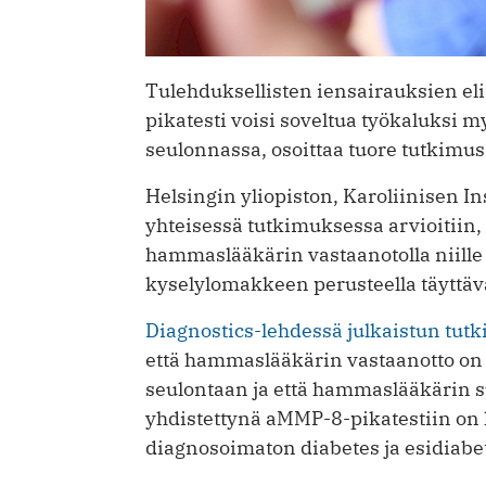
Tulehduksellisten iensairauksien eli
pikatesti voisi soveltua työkaluksi 
seulonnassa, osoittaa tuore tutkimus
Helsingin yliopiston, Karoliinisen In
yhteisessä tutkimuksessa arvioitiin, 
hammaslääkärin vastaanotolla niille p
kyselylomakkeen perusteella täyttävät
Diagnostics-lehdessä julkaistun tut
että hammaslääkärin vastaanotto on 
seulontaan ja että hammaslääkärin 
yhdistettynä aMMP-8-pikatestiin on l
diagnosoimaton diabetes ja esidiabe