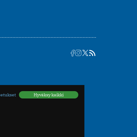
setukset
Hyväksy kaikki