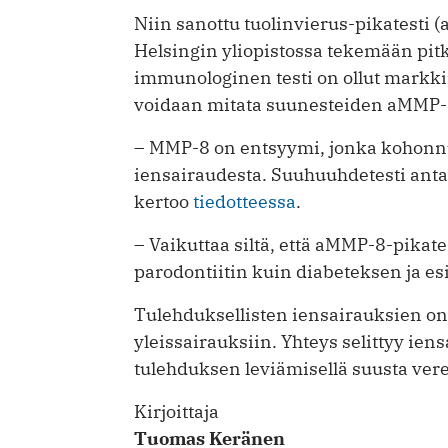
Niin sanottu tuolinvierus-pikatesti
Helsingin yliopistossa tekemään pi
immunologinen testi on ollut markkin
voidaan mitata suunesteiden aMMP-8
– MMP-8 on entsyymi, jonka kohonnut
iensairaudesta. Suuhuuhdetesti antaa
kertoo
tiedotteessa
.
– Vaikuttaa siltä, että aMMP-8-pikate
parodontiitin kuin diabeteksen ja es
Tulehduksellisten iensairauksien on
yleissairauksiin. Yhteys selittyy iens
tulehduksen leviämisellä suusta vere
Kirjoittaja
Tuomas Keränen