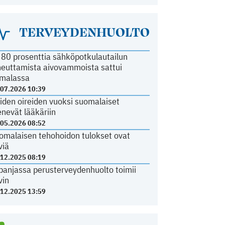
TERVEYDENHUOLTO
i 80 prosenttia sähköpotkulautailun
heuttamista aivovammoista sattui
malassa
.07.2026 10:39
iden oireiden vuoksi suomalaiset
nevät lääkäriin
.05.2026 08:52
omalaisen tehohoidon tulokset ovat
viä
.12.2025 08:19
panjassa perusterveydenhuolto toimii
vin
.12.2025 13:59