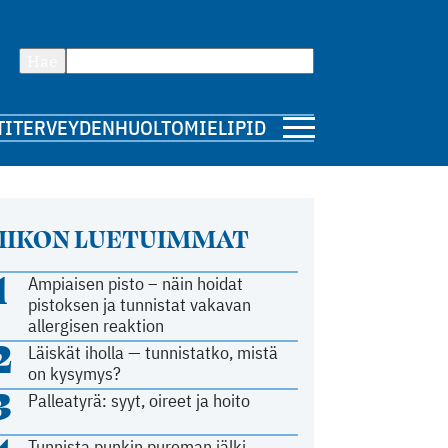
Hae
TI
TERVEYDENHUOLTO
MIELIPIDE
IIKON LUETUIMMAT
1
Ampiaisen pisto – näin hoidat
pistoksen ja tunnistat vakavan
allergisen reaktion
2
Läiskät iholla — tunnistatko, mistä
on kysymys?
3
Palleatyrä: syyt, oireet ja hoito
Tunnista punkin pureman jälki