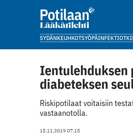
SYDÄN
KEUHKOT
SYÖPÄ
INFEKTIOT
KI
Ientulehduksen p
diabeteksen seu
Riskipotilaat voitaisiin te
vastaanotolla.
15.11.2019 07.15