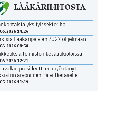
LÄÄKÄRILIITOSTA
ankohtaista yksityissektorilta
.06.2026 14:26
rkista Lääkäripäivien 2027 ohjelmaan
.06.2026 08:58
ikkeuksia toimiston kesäaukioloissa
.06.2026 12:21
savallan presidentti on myöntänyt
kkiatrin arvonimen Päivi Hietaselle
.05.2026 11:49