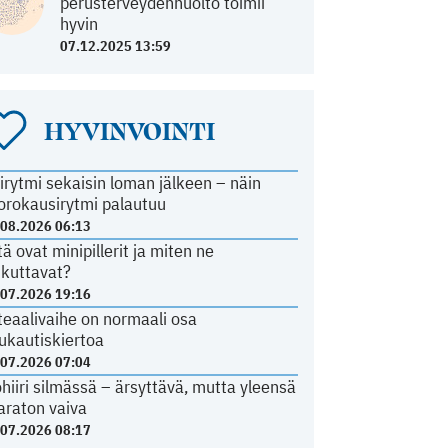
perusterveydenhuolto toimii
hyvin
07.12.2025 13:59
HYVINVOINTI
irytmi sekaisin loman jälkeen – näin
orokausirytmi palautuu
.08.2026 06:13
tä ovat minipillerit ja miten ne
ikuttavat?
.07.2026 19:16
teaalivaihe on normaali osa
ukautiskiertoa
.07.2026 07:04
ohiiri silmässä – ärsyttävä, mutta yleensä
araton vaiva
.07.2026 08:17