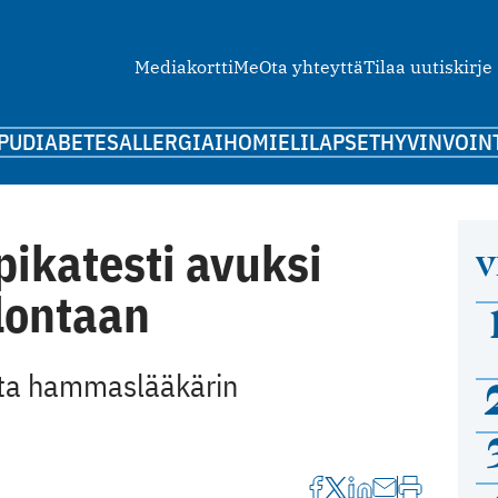
Mediakortti
Me
Ota yhteyttä
Tilaa uutiskirje
PU
DIABETES
ALLERGIA
IHO
MIELI
LAPSET
HYVINVOIN
ikatesti avuksi
V
lontaan
stata hammaslääkärin