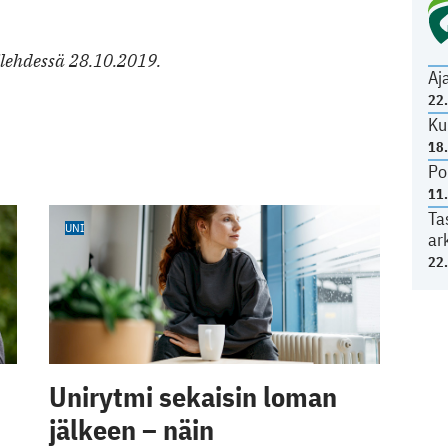
ilehdessä 28.10.2019.
Aj
22
Ku
18
Po
11
Ta
UNI
ar
22
Unirytmi sekaisin loman
jälkeen – näin