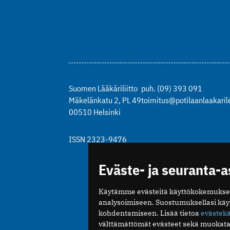
Suomen Lääkäriliitto
puh. (09) 393 091
Mäkelänkatu 2, PL 49
toimitus@potilaanlaakarile
00510 Helsinki
ISSN 2323-9476
Eväste- ja seuranta-
Käytämme evästeitä käyttökokemukse
analysoimiseen. Suostumuksellasi kä
kohdentamiseen. Lisää tietoa
evästek
välttämättömät evästeet sekä muokata