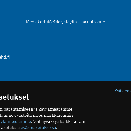
Mediakortti
Me
Ota yhteyttä
Tilaa uutiskirje
hti.fi
Evästea
asetukset
n parantamiseen ja kävijämäärämme
ytämme evästeitä myös markkinoinnin
äytännöistämme
. Voit hyväksyä kaikki tai vain
 asetuksia
evästeasetuksissa
.