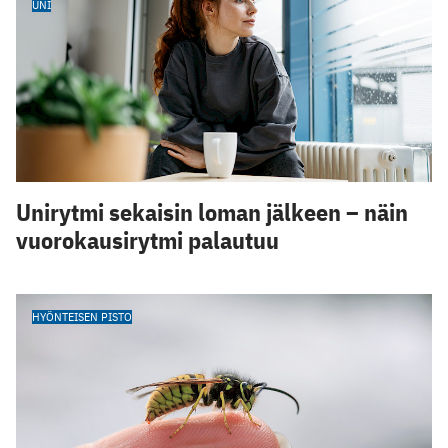
UNI
Unirytmi sekaisin loman jälkeen – näin
vuorokausirytmi palautuu
HYÖNTEISEN PISTO