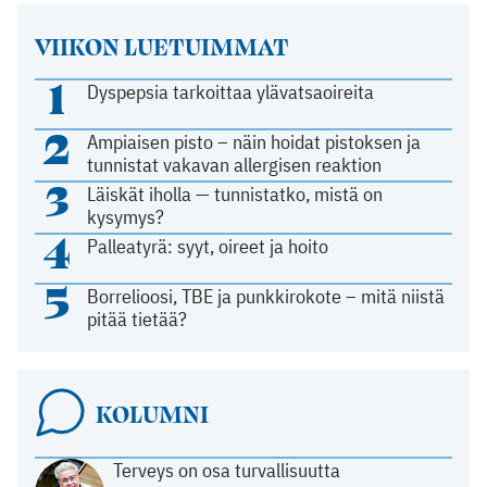
VIIKON LUETUIMMAT
1
Dyspepsia tarkoittaa ylävatsaoireita
2
Ampiaisen pisto – näin hoidat pistoksen ja
tunnistat vakavan allergisen reaktion
3
Läiskät iholla — tunnistatko, mistä on
kysymys?
4
Palleatyrä: syyt, oireet ja hoito
5
Borrelioosi, TBE ja punkkirokote – mitä niistä
pitää tietää?
KOLUMNI
Terveys on osa turvallisuutta