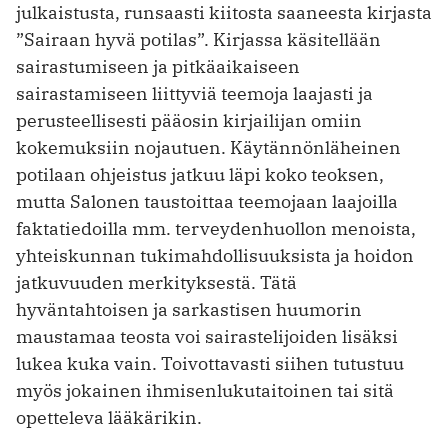
julkaistusta, runsaasti kiitosta saaneesta kirjasta
”Sairaan hyvä potilas”. Kirjassa käsitellään
sairastumiseen ja pitkäaikaiseen
sairastamiseen liittyviä teemoja laajasti ja
perusteellisesti pääosin kirjailijan omiin
kokemuksiin nojautuen. Käytännönläheinen
potilaan ohjeistus jatkuu läpi koko teoksen,
mutta Salonen taustoittaa teemojaan laajoilla
faktatiedoilla mm. terveydenhuollon menoista,
yhteiskunnan tukimahdollisuuksista ja hoidon
jatkuvuuden merkityksestä. Tätä
hyväntahtoisen ja sarkastisen huumorin
maustamaa teosta voi sairastelijoiden lisäksi
lukea kuka vain. Toivottavasti siihen tutustuu
myös jokainen ihmisenlukutaitoinen tai sitä
opetteleva lääkärikin.