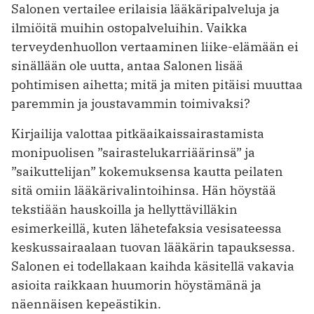
Salonen vertailee erilaisia lääkäripalveluja ja
ilmiöitä muihin ostopalveluihin. Vaikka
terveydenhuollon vertaaminen liike-elämään ei
sinällään ole uutta, antaa Salonen lisää
pohtimisen aihetta; mitä ja miten pitäisi muuttaa
paremmin ja joustavammin toimivaksi?
Kirjailija valottaa pitkäaikaissairastamista
monipuolisen ”sairastelukarriäärinsä” ja
”saikuttelijan” kokemuksensa kautta peilaten
sitä omiin lääkärivalintoihinsa. Hän höystää
tekstiään hauskoilla ja hellyttävilläkin
esimerkeillä, kuten lähetefaksia vesi­sateessa
keskussairaalaan tuovan lääkärin tapauksessa.
Salonen ei todellakaan kaihda käsitellä vakavia
asioita raikkaan huumorin höystämänä ja
näennäisen kepeästikin.