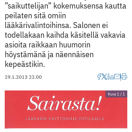
”saikuttelijan” kokemuksensa kautta
peilaten sitä omiin
lääkärivalintoihinsa. Salonen ei
todellakaan kaihda käsitellä vakavia
asioita raikkaan huumorin
höystämänä ja näennäisen
kepeästikin.
29.1.2013 22.00
Kuva 1 / 1