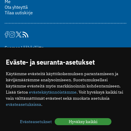
Me
Ota yhteyttä
Tilaa uutiskirje
Suomen Lääkäriliitto
Mäkelänkatu 2, PL 49
Eväste- ja seuranta-asetukset
00510 Helsinki
puh. (09) 393 091
Käytämme evästeitä käyttökokemuksen parantamiseen ja
toimitus@potilaanlaakarilehti.fi
kävijämäärämme analysoimiseen. Suostumuksellasi
käytämme evästeitä myös markkinoinnin kohdentamiseen.
ISSN 2323-9476
Lisää tietoa
evästekäytännöistämme
. Voit hyväksyä kaikki tai
vain välttämättömät evästeet sekä muokata asetuksia
evästeasetuksissa
.
Evästeasetukset
Hyväksy kaikki