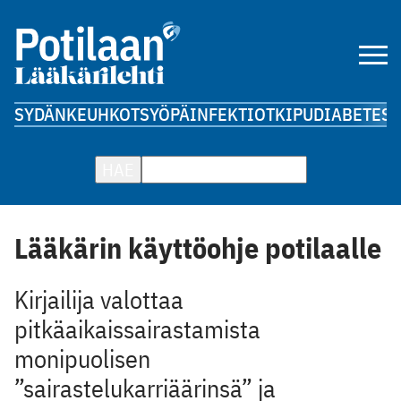
SYDÄN
KEUHKOT
SYÖPÄ
INFEKTIOT
KIPU
DIABETES
A
HAE
Lääkärin käyttöohje potilaalle
Kirjailija valottaa
pitkäaikaissairastamista
monipuolisen
”sairastelukarriäärinsä” ja