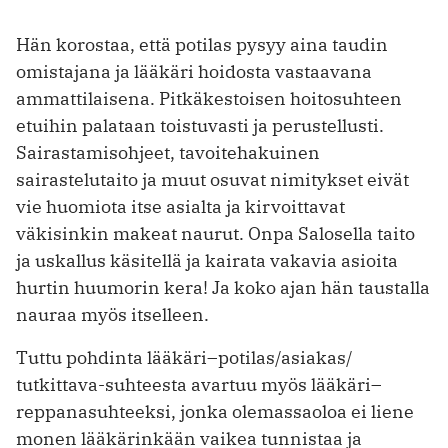
Hän korostaa, että potilas pysyy aina taudin
omistajana ja lääkäri hoidosta vastaavana
ammattilaisena. Pitkäkestoisen hoito­suhteen
etuihin palataan toistuvasti ja perustellusti.
Sairastamisohjeet, tavoitehakuinen
sairastelutaito ja muut osuvat nimitykset eivät
vie huomiota itse asialta ja kirvoittavat
väkisinkin makeat naurut. Onpa Salosella taito
ja uskallus käsitellä ja kairata vakavia asioita
hurtin huumorin kera! Ja koko ajan hän taustalla
nauraa myös itselleen.
Tuttu pohdinta lääkäri–potilas/asiakas/
tutkittava-suhteesta avartuu myös lääkäri–
reppana­suhteeksi, jonka olemassaoloa ei liene
monen lääkärinkään vaikea tunnistaa ja