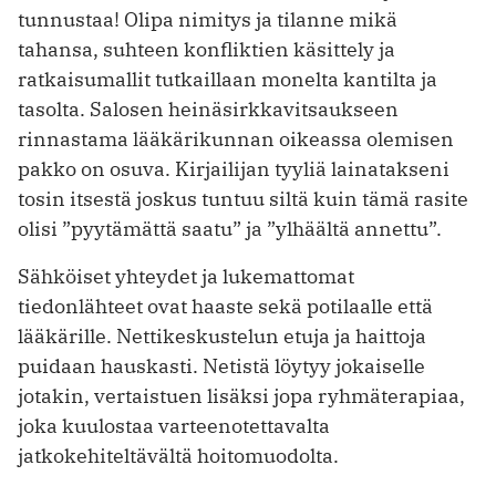
tunnustaa! Olipa nimitys ja tilanne mikä
tahansa, suhteen konfliktien käsittely ja
ratkaisumallit tutkaillaan monelta kantilta ja
tasolta. Salosen heinäsirkkavitsaukseen
rinnastama lääkärikunnan oikeassa olemisen
pakko on osuva. Kirjailijan tyyliä lainatakseni
tosin itsestä joskus tuntuu siltä kuin tämä rasite
olisi ”pyytämättä saatu” ja ”ylhäältä annettu”.
Sähköiset yhteydet ja lukemattomat
tiedonlähteet ovat haaste sekä potilaalle että
lääkärille. Nettikeskustelun etuja ja haittoja
puidaan hauskasti. Netistä löytyy jokaiselle
jotakin, vertaistuen lisäksi jopa ryhmäterapiaa,
joka kuulostaa varteenotettavalta
jatkokehiteltävältä hoitomuodolta.