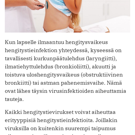
Kun lapselle ilmaantuu hengitysvaikeus
hengitystieinfektion yhteydessä, kyseessä on
tavallisesti kurkunpäätulehdus (laryngiitti),
ilmatiehyttulehdus (bronkioliitti), akuutti ja
toistuva uloshengitysvaikeus (obstruktiivinen
bronkiitti) tai astman pahenemisvaihe. Nämä
ovat lähes täysin virusinfektioiden aiheuttamia
tauteja.
Kaikki hengitystievirukset voivat aiheuttaa
erityyppisiä hengitystieinfektioita. Joillakin
viruksilla on kuitenkin suurempi taipumus