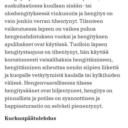
auskultaatiossa kuullaan sisään- tai
uloshengityksessä vinkunoita ja hengitys on
vain jonkin verran tihentynyt. Tilanteen
vaikeutuessa lapsen on vaikea puhua
hengenahdistuksen vuoksi ja hengityksen
apulihakset ovat käytössä. Tuolloin lapsen
hengitystaajuus on tihentynyt, hän käyttää
korostuneesti vatsalihaksia hengittämiseen,
hengittäminen aiheuttaa nenän siipien liikettä
ja kuopalle vetäytymistä kaulalla tai kylkiluiden
välissä. Hengenvaarallisessa tilassa
hengitysäänet ovat hiljentyneet, hengitys on
pinnallista ja potilas on syanoottinen ja
happisaturaatio on selvästi pienentynyt.
Kurkunpäätulehdus