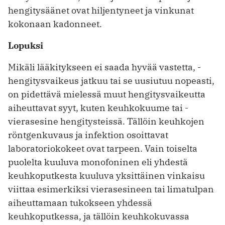
hengitysäänet ovat hiljentyneet ja vinkunat
kokonaan kadonneet.
Lopuksi
Mikäli lääkitykseen ei saada hyvää vastetta, ­
hengitysvaikeus jatkuu tai se uusiutuu nopeasti,
on pidettävä mielessä muut hengitysvaikeutta
aiheuttavat syyt, kuten keuhkokuume tai ­
vierasesine hengitysteissä. Tällöin keuhkojen
röntgenkuvaus ja infektion osoittavat
laboratoriokokeet ovat tarpeen. Vain toiselta
puolelta kuuluva monofoninen eli yhdestä
keuhkoputkesta kuuluva yksittäinen vinkaisu
viittaa esimerkiksi vierasesineen tai limatulpan
aiheuttamaan tukokseen yhdessä
keuhkoputkessa, ja tällöin keuhkokuvassa