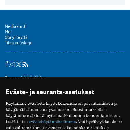
Mediakortti
Me
Ota yhteyttä
Tilaa uutiskirje
Suomen Lääkäriliitto
Mäkelänkatu 2, PL 49
Eväste- ja seuranta-asetukset
00510 Helsinki
puh. (09) 393 091
Käytämme evästeitä käyttökokemuksen parantamiseen ja
toimitus@potilaanlaakarilehti.fi
kävijämäärämme analysoimiseen. Suostumuksellasi
käytämme evästeitä myös markkinoinnin kohdentamiseen.
ISSN 2323-9476
Lisää tietoa
evästekäytännöistämme
. Voit hyväksyä kaikki tai
vain välttämättömät evästeet sekä muokata asetuksia