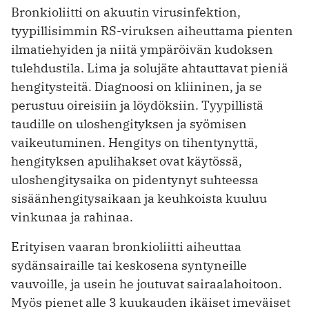
Bronkioliitti on akuutin virusinfektion,
tyypillisimmin RS-viruksen aiheuttama pienten
­ilmatiehyiden ja niitä ympäröivän kudoksen
tulehdustila. Lima ja solujäte ahtauttavat pieniä
hengitysteitä. Diagnoosi on kliininen, ja se
perustuu oireisiin ja löydöksiin. Tyypillistä
taudille on uloshengityksen ja syömisen
vaikeutuminen. Hengitys on tihentynyttä,
hengityksen apulihakset ovat käytössä,
uloshengitysaika on pidentynyt suhteessa
sisäänhengitysaikaan ja keuhkoista kuuluu
vinkunaa ja rahinaa.
Erityisen vaaran bronkioliitti aiheuttaa
sydänsairaille tai keskosena syntyneille
vauvoille, ja usein he joutuvat sairaalahoitoon.
Myös pienet alle 3 kuukauden ikäiset imeväiset