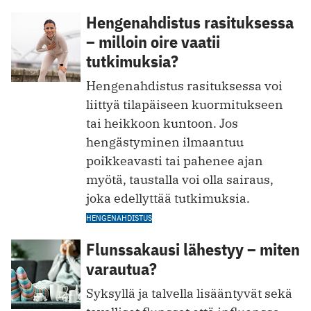
Hengenahdistus rasituksessa
– milloin oire vaatii
tutkimuksia?
Hengenahdistus rasituksessa voi
liittyä tilapäiseen kuormitukseen
tai heikkoon kuntoon. Jos
hengästyminen ilmaantuu
poikkeavasti tai pahenee ajan
myötä, taustalla voi olla sairaus,
joka edellyttää tutkimuksia.
HENGENAHDISTUS
Flunssakausi lähestyy – miten
varautua?
Syksyllä ja talvella lisääntyvät sekä