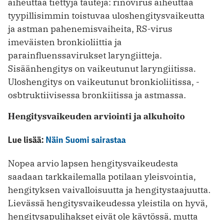
aiheuttaa tiettyjä tauteja: rinovirus aiheuttaa
tyypillisimmin toistuvaa uloshengitysvaikeutta
ja astman pahenemisvaiheita, RS-virus
imeväisten bronkioliittia ja
parainfluenssavirukset laryngiitteja.
Sisäänhengitys on vaikeutunut laryngiitissa.
Uloshengitys on vaikeutunut bronkioliitissa, ­
osbtruktiivisessa bronkiitissa ja astmassa.
Hengitysvaikeuden arviointi ja alkuhoito
Lue lisää:
Näin Suomi sairastaa
Nopea arvio lapsen hengitysvaikeudesta
saadaan tarkkailemalla potilaan yleisvointia,
hengityksen vaivalloisuutta ja hengitystaajuutta.
Lievässä hengitysvaikeudessa yleistila on hyvä,
hengitysapulihakset eivät ole käytössä, mutta