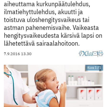
aiheuttama kurkunpäätulehdus,
ilmatiehyttulehdus, akuutti ja
toistuva uloshengitysvaikeus tai
astman pahenemisvaihe. Vaikeasta
hengitysvaikeudesta kärsivä lapsi on
lähetettävä sairaalahoitoon.
7.9.2016 13.30
Kuva 1 / 1