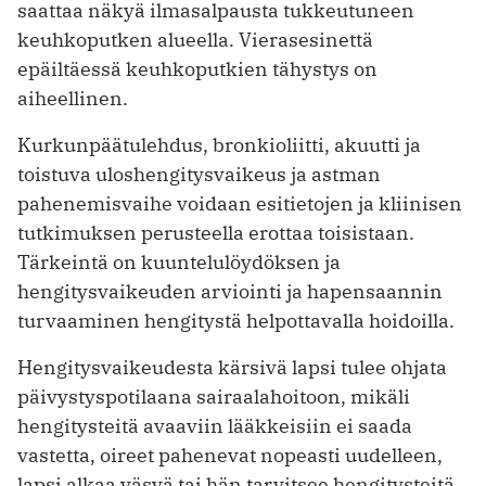
saattaa näkyä ilmasal­pausta tukkeutuneen
keuhkoputken alueella. Vierasesinettä
epäiltäessä keuhkoputkien tähystys on
aiheellinen.
Kurkunpäätulehdus, bronkioliitti, akuutti ja
toistuva uloshengitysvaikeus ja astman
pahenemisvaihe voidaan esitietojen ja kliinisen
tutkimuksen perusteella erottaa toisistaan.
Tärkeintä on kuuntelulöydöksen ja
hengitysvaikeuden ­arviointi ja hapensaannin
turvaaminen hengitystä helpottavalla hoidoilla.
Hengitysvaikeudesta kärsivä lapsi tulee ohjata
päivystyspotilaana sairaalahoitoon, mikäli
hengitysteitä avaaviin lääkkeisiin ei saada
vastetta, oireet pahenevat nopeasti uudelleen,
lapsi alkaa väsyä tai hän tarvitsee hengitysteitä