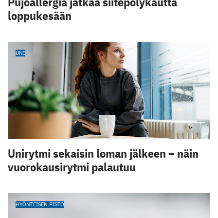
Pujoallergia jatkaa siitepölykautta
loppukesään
UNI
Unirytmi sekaisin loman jälkeen – näin
vuorokausirytmi palautuu
HYÖNTEISEN PISTO