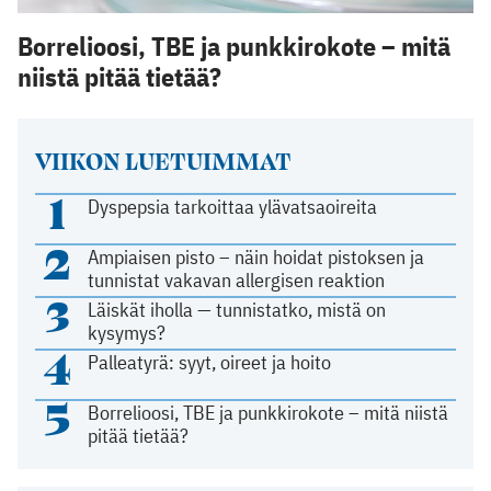
Borrelioosi, TBE ja punkkirokote – mitä
niistä pitää tietää?
VIIKON LUETUIMMAT
1
Dyspepsia tarkoittaa ylävatsaoireita
2
Ampiaisen pisto – näin hoidat pistoksen ja
tunnistat vakavan allergisen reaktion
3
Läiskät iholla — tunnistatko, mistä on
kysymys?
4
Palleatyrä: syyt, oireet ja hoito
5
Borrelioosi, TBE ja punkkirokote – mitä niistä
pitää tietää?