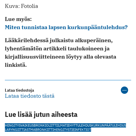
Kuva: Fotolia
Lue myös:
Miten tunnistaa lapsen kurkunpääntulehdus?
Lääkärilehdessä julkaistu alkuperäinen,
lyhentämätön artikkeli taulukoineen ja
kirjallisuusviitteineen löytyy alla olevasta
linkistä.
Lataa tiedostoja
Lataa tiedosto tästä
Lue lisää jutun aiheesta
HENGITYSVAIKEUS
BRONKIOLIITTI
ILMATIEHYTTULEHDUS
KURKUNPÄÄTULEHDUS
LARYNGIITTI
ASTMA
BRONKIITTI
HENGITYSTIEINFEKTIOT