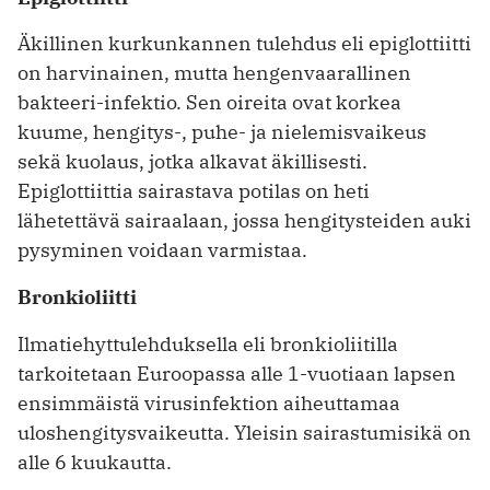
Äkillinen kurkunkannen tulehdus eli epiglottiitti
on harvinainen, mutta hengenvaarallinen
bakteeri-infektio. Sen oireita ovat korkea
kuume, hengitys-, puhe- ja nielemisvaikeus
sekä kuolaus, jotka alkavat äkillisesti.
Epiglottiittia sairastava potilas on heti
lähetettävä sairaalaan, jossa hengitysteiden auki
pysyminen voidaan varmistaa.
Bronkioliitti
Ilmatiehyttulehduksella eli bronkioliitilla
tarkoitetaan Euroopassa alle 1-vuotiaan lapsen
ensimmäistä virusinfektion aiheuttamaa
uloshengitysvaikeutta. Yleisin sairastumisikä on
alle 6 kuukautta.