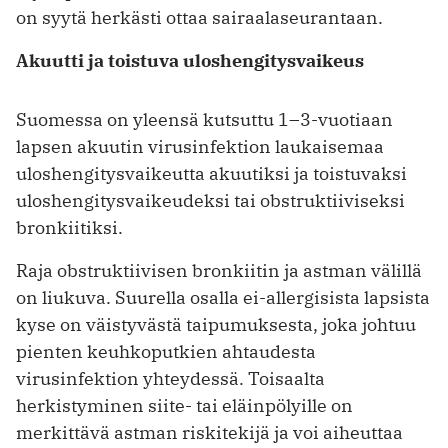
on syytä herkästi ottaa sairaalaseurantaan.
Akuutti ja toistuva uloshengitysvaikeus
Suomessa on yleensä kutsuttu 1–3-vuotiaan
lapsen akuutin virusinfektion laukaisemaa
uloshengitysvaikeutta akuutiksi ja toistuvaksi
uloshengitysvaikeudeksi tai obstruktiiviseksi
bronkiitiksi.
Raja obstruktiivisen bronkiitin ja astman välillä
on liukuva. Suurella osalla ei-allergisista lapsista
kyse on väistyvästä taipumuksesta, joka johtuu
pienten keuhkoputkien ahtaudesta
virusinfektion yhteydessä. Toisaalta
herkistyminen siite- tai eläin­pölyille on
merkittävä astman riskitekijä ja voi aiheuttaa