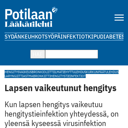
SYDÄN
KEUHKOT
SYÖPÄ
INFEKTIOT
KIPU
DIABETES
A
HAE
HENGITYSVAIKEUS
BRONKIOLIITTI
ILMATIEHYTTULEHDUS
KURKUNPÄÄTULEHDUS
LARYNGIITTI
ASTMA
BRONKIITTI
HENGITYSTIEINFEKTIOT
Lapsen vaikeutunut hengitys
Kun lapsen hengitys vaikeutuu
hengitystieinfektion yhteydessä, on
yleensä kyseessä virusinfektion