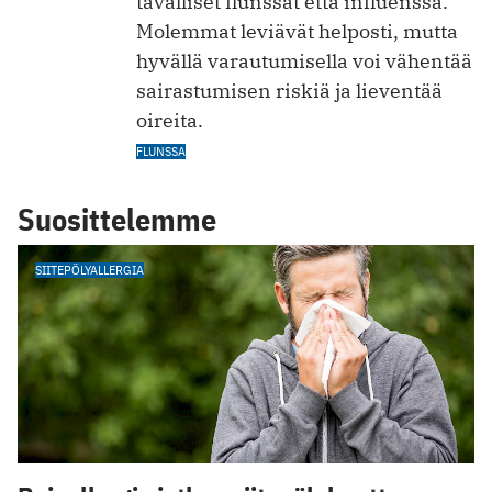
tavalliset flunssat että influenssa.
Molemmat leviävät helposti, mutta
hyvällä varautumisella voi vähentää
sairastumisen riskiä ja lieventää
oireita.
FLUNSSA
Suosittelemme
SIITEPÖLYALLERGIA