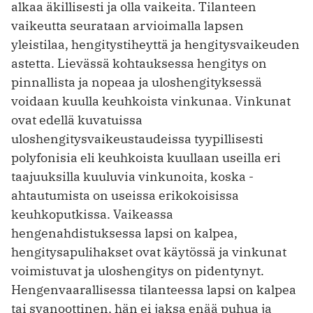
alkaa äkillisesti ja olla vaikeita. Tilanteen
vaikeutta seurataan arvioimalla lapsen
yleistilaa, hengitystiheyttä ja hengitysvaikeuden
astetta. Lievässä kohtauksessa hengitys on
pinnallista ja nopeaa ja uloshengityksessä
voidaan kuulla keuhkoista vinkunaa. Vinkunat
ovat edellä kuvatuissa
uloshengitysvaikeustaudeissa tyypillisesti
polyfonisia eli keuhkoista kuullaan useilla eri
taajuuksilla kuuluvia vinkunoita, koska ­
ahtautumista on useissa erikokoisissa
keuhkoputkissa. Vaikeassa
hengenahdistuksessa lapsi on kalpea,
hengitysapulihakset ovat käytössä ja vinkunat
voimistuvat ja uloshengitys on pidentynyt.
Hengenvaarallisessa tilanteessa lapsi on kalpea
tai syanoottinen, hän ei jaksa enää puhua ja