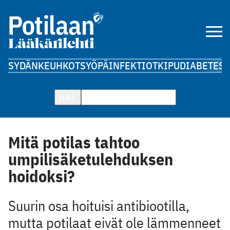
SYDÄN
KEUHKOT
SYÖPÄ
INFEKTIOT
KIPU
DIABETES
A
HAE
Mitä potilas tahtoo
umpilisäketulehduksen
hoidoksi?
Suurin osa hoituisi antibiootilla,
mutta potilaat eivät ole lämmenneet