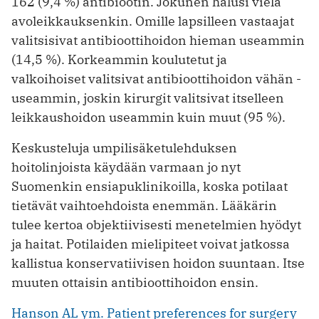
162 (9,4 %) antibiootin. Jokunen halusi vielä
avoleikkauksenkin. Omille ­lapsilleen vastaajat
valitsisivat antibioottihoidon hieman useammin
(14,5 %). Korkeammin koulutetut ja
valkoihoiset ­valitsivat antibioottihoidon vähän ­
useammin, joskin kirurgit valitsivat itselleen
leikkaushoidon useammin kuin muut (95 %).
Keskusteluja umpilisäketulehduksen
hoitolinjoista käydään varmaan jo nyt
Suomenkin ensiapuklinikoilla, koska potilaat
tietävät vaihtoehdoista enemmän. Lääkärin
tulee kertoa objektiivisesti menetelmien hyödyt
ja haitat. Potilaiden mielipiteet voivat jatkossa
kallistua konservatiivisen hoidon suuntaan. Itse
muuten ottaisin antibioottihoidon ensin.
Hanson AL ym. Patient preferences for surgery