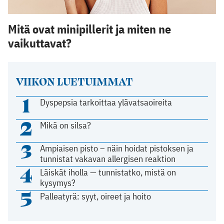
Mitä ovat minipillerit ja miten ne
vaikuttavat?
VIIKON LUETUIMMAT
1
Dyspepsia tarkoittaa ylävatsaoireita
2
Mikä on silsa?
3
Ampiaisen pisto – näin hoidat pistoksen ja
tunnistat vakavan allergisen reaktion
4
Läiskät iholla — tunnistatko, mistä on
kysymys?
5
Palleatyrä: syyt, oireet ja hoito