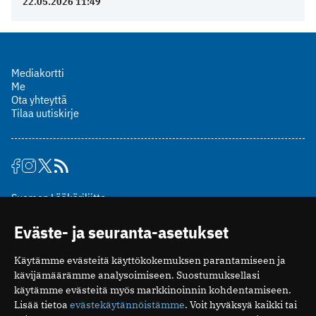
22.05.2026 11:49
Mediakortti
Me
Ota yhteyttä
Tilaa uutiskirje
Suomen Lääkäriliitto
Mäkelänkatu 2, PL 49
Eväste- ja seuranta-asetukset
00510 Helsinki
puh. (09) 393 091
Käytämme evästeitä käyttökokemuksen parantamiseen ja
toimitus@potilaanlaakarilehti.fi
kävijämäärämme analysoimiseen. Suostumuksellasi
käytämme evästeitä myös markkinoinnin kohdentamiseen.
ISSN 2323-9476
Lisää tietoa
evästekäytännöistämme
. Voit hyväksyä kaikki tai