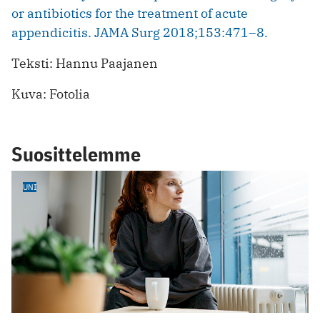
or antibiotics for the treatment of acute
appendicitis. JAMA Surg 2018;153:471–8.
Teksti: Hannu Paajanen
Kuva: Fotolia
Suosittelemme
UNI