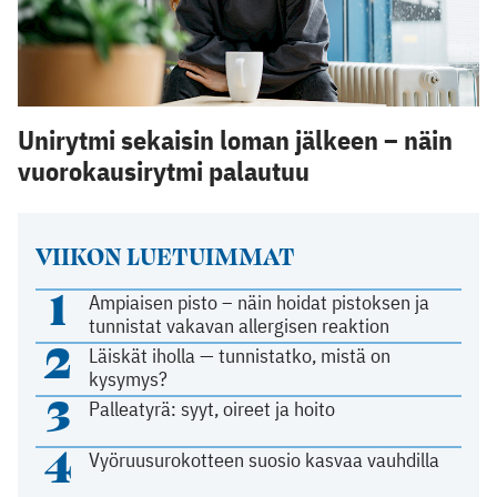
Unirytmi sekaisin loman jälkeen – näin
vuorokausirytmi palautuu
VIIKON LUETUIMMAT
1
Ampiaisen pisto – näin hoidat pistoksen ja
tunnistat vakavan allergisen reaktion
2
Läiskät iholla — tunnistatko, mistä on
kysymys?
3
Palleatyrä: syyt, oireet ja hoito
4
Vyöruusurokotteen suosio kasvaa vauhdilla