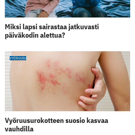
Miksi lapsi sairastaa jatkuvasti
päiväkodin alettua?
VYÖRUUSU
Vyöruusurokotteen suosio kasvaa
vauhdilla