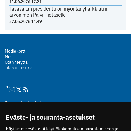
11.06.2026 12:21
Tasavallan presidentti on myöntänyt arkkiatrin
arvonimen Päivi Hietaselle
22.05.2026 11:49
Mediakortti
Me
Ota yhteyttä
Tilaa uutiskirje
Suomen Lääkäriliitto
Mäkelänkatu 2, PL 49
Eväste- ja seuranta-asetukset
00510 Helsinki
puh. (09) 393 091
Käytämme evästeitä käyttökokemuksen parantamiseen ja
toimitus@potilaanlaakarilehti.fi