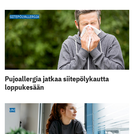
SIITEPÖLYALLERGIA
Pujoallergia jatkaa siitepölykautta
loppukesään
UNI