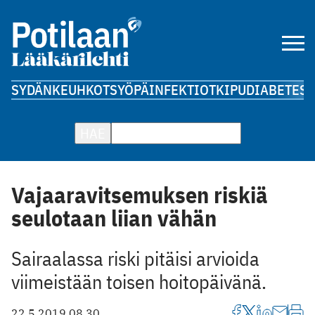
SYDÄN
KEUHKOT
SYÖPÄ
INFEKTIOT
KIPU
DIABETES
A
HAE
Vajaaravitsemuksen riskiä
seulotaan liian vähän
Sairaalassa riski pitäisi arvioida
viimeistään toisen hoitopäivänä.
22.5.2019 08.30