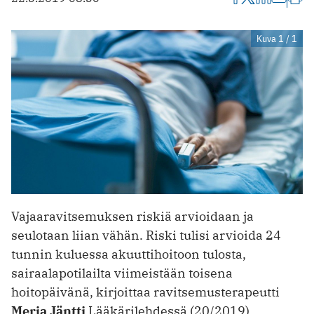
Kuva 1 / 1
Vajaaravitsemuksen riskiä arvioidaan ja
seulotaan liian vähän. Riski tulisi arvioida 24
tunnin kuluessa akuuttihoitoon tulosta,
sairaalapotilailta viimeistään toisena
hoitopäivänä, kirjoittaa ravitsemusterapeutti
Merja Jäntti
Lääkärilehdessä (20/2019).