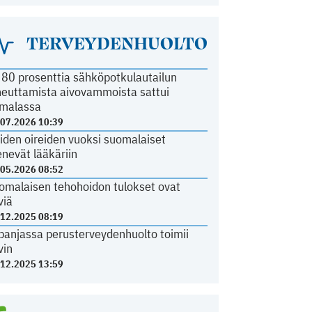
TERVEYDENHUOLTO
i 80 prosenttia sähköpotkulautailun
heuttamista aivovammoista sattui
malassa
.07.2026 10:39
iden oireiden vuoksi suomalaiset
nevät lääkäriin
.05.2026 08:52
omalaisen tehohoidon tulokset ovat
viä
.12.2025 08:19
panjassa perusterveydenhuolto toimii
vin
.12.2025 13:59