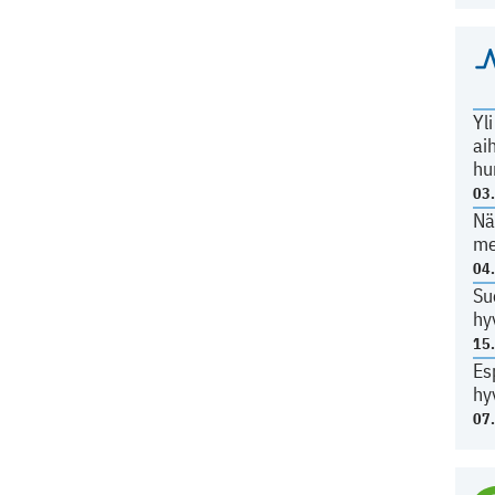
Yl
ai
hu
03
Nä
me
04
Su
hy
15
Es
hy
07