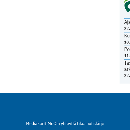
Aj
22
Ku
18
Po
11
Ta
ar
22
Mediakortti
Me
Ota yhteyttä
Tilaa uutiskirje