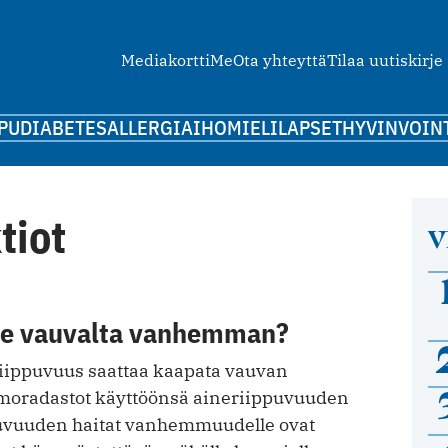
Mediakortti
Me
Ota yhteyttä
Tilaa uutiskirje
PU
DIABETES
ALLERGIA
IHO
MIELI
LAPSET
HYVINVOIN
tiot
V
ite vauvalta vanhemman?
iippuvuus saattaa kaapata vauvan
radastot käyttöönsä aineriippuvuuden
ppuvuuden haitat vanhemmuudelle ovat