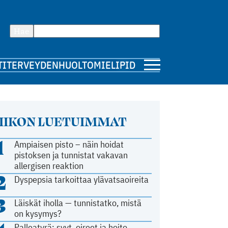
Hae
TI
TERVEYDENHUOLTO
MIELIPIDE
IIKON LUETUIMMAT
1
Ampiaisen pisto – näin hoidat
pistoksen ja tunnistat vakavan
allergisen reaktion
2
Dyspepsia tarkoittaa ylävatsaoireita
3
Läiskät iholla — tunnistatko, mistä
on kysymys?
Palleatyrä: syyt, oireet ja hoito