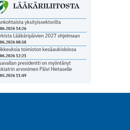
LÄÄKÄRILIITOSTA
ankohtaista yksityissektorilta
.06.2026 14:26
rkista Lääkäripäivien 2027 ohjelmaan
.06.2026 08:58
ikkeuksia toimiston kesäaukioloissa
.06.2026 12:21
savallan presidentti on myöntänyt
kkiatrin arvonimen Päivi Hietaselle
.05.2026 11:49