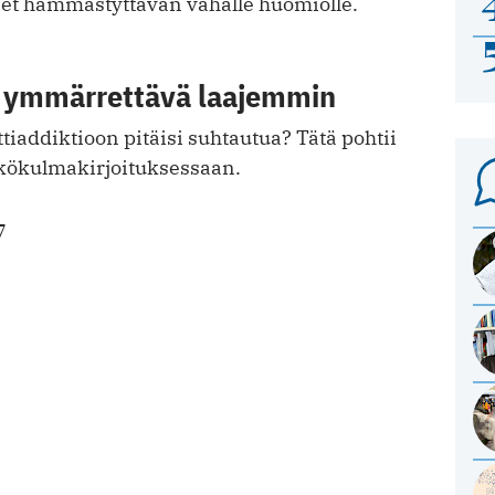
neet hämmästyttävän vähälle huomiolle.
n ymmärrettävä laajemmin
ttiaddiktioon pitäisi suhtautua? Tätä pohtii
kökulmakirjoituksessaan.
7