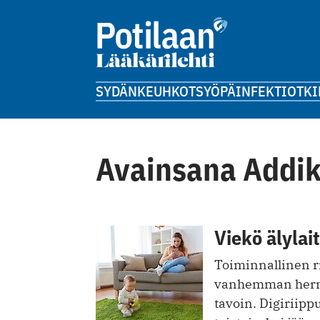
SYDÄN
KEUHKOT
SYÖPÄ
INFEKTIOT
KI
Avainsana Addik
Viekö älyla
Toiminnallinen r
vanhemman hermo
tavoin. ­Digirii