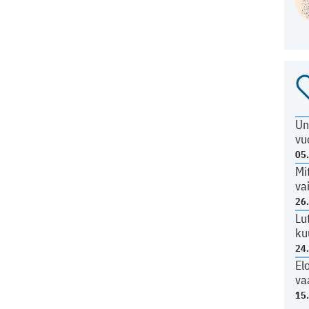
Un
vu
05
Mi
va
26
Lu
ku
24
El
va
15