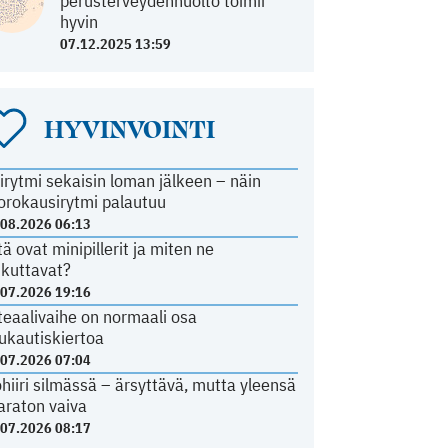
perusterveydenhuolto toimii
hyvin
07.12.2025 13:59
HYVINVOINTI
irytmi sekaisin loman jälkeen – näin
orokausirytmi palautuu
.08.2026 06:13
tä ovat minipillerit ja miten ne
ikuttavat?
.07.2026 19:16
teaalivaihe on normaali osa
ukautiskiertoa
.07.2026 07:04
ohiiri silmässä – ärsyttävä, mutta yleensä
araton vaiva
.07.2026 08:17