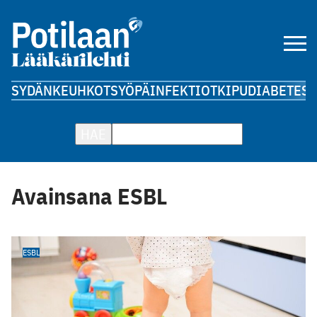
SYDÄN
KEUHKOT
SYÖPÄ
INFEKTIOT
KIPU
DIABETES
A
HAE
Avainsana ESBL
ESBL