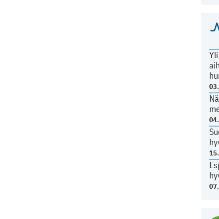
Yl
ai
hu
03
Nä
me
04
Su
hy
15
Es
hy
07