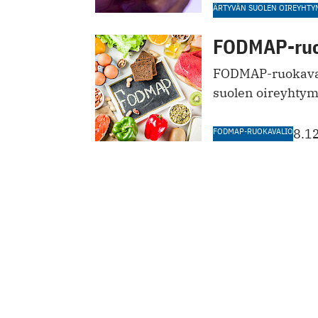
ÄRTYVÄN SUOLEN OIREYHTY
FODMAP-ruok
FODMAP-ruokavali
suolen oireyhtym
FODMAP-RUOKAVALIO
8.1