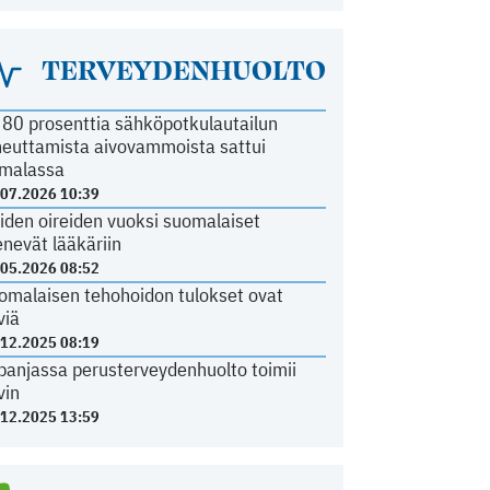
TERVEYDENHUOLTO
i 80 prosenttia sähköpotkulautailun
heuttamista aivovammoista sattui
malassa
.07.2026 10:39
iden oireiden vuoksi suomalaiset
nevät lääkäriin
.05.2026 08:52
omalaisen tehohoidon tulokset ovat
viä
.12.2025 08:19
panjassa perusterveydenhuolto toimii
vin
.12.2025 13:59