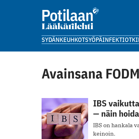
SYDÄN
KEUHKOT
SYÖPÄ
INFEKTIOT
KI
Avainsana FODM
IBS vaikutt
— näin hoid
IBS on hankala va
keinoin.