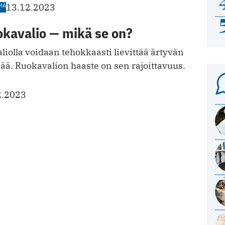
MÄ
13.12.2023
avalio — mikä se on?
olla voidaan tehokkaasti lievittää ärtyvän
ää. Ruokavalion haaste on sen rajoittavuus.
2.2023