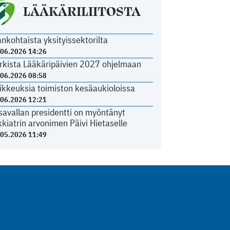
LÄÄKÄRILIITOSTA
ankohtaista yksityissektorilta
.06.2026 14:26
rkista Lääkäripäivien 2027 ohjelmaan
.06.2026 08:58
ikkeuksia toimiston kesäaukioloissa
.06.2026 12:21
savallan presidentti on myöntänyt
kkiatrin arvonimen Päivi Hietaselle
.05.2026 11:49