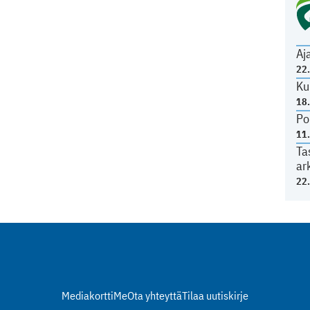
Aj
22
Ku
18
Po
11
Ta
ar
22
Mediakortti
Me
Ota yhteyttä
Tilaa uutiskirje