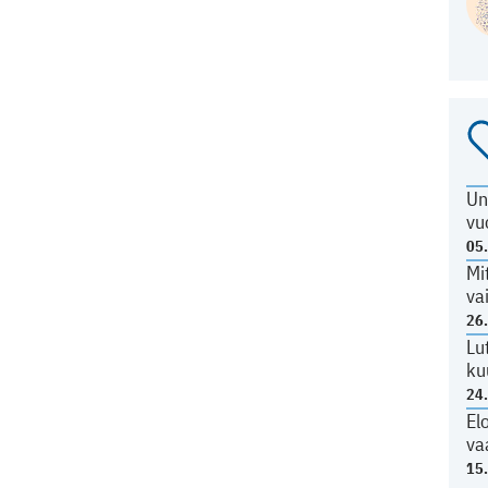
Un
vu
05
Mi
va
26
Lu
ku
24
El
va
15