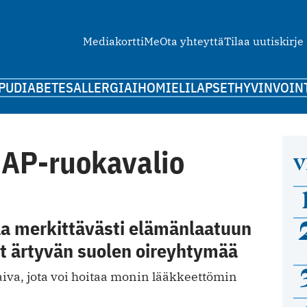
Mediakortti
Me
Ota yhteyttä
Tilaa uutiskirje
PU
DIABETES
ALLERGIA
IHO
MIELI
LAPSET
HYVINVOIN
AP-ruokavalio
V
aa merkittävästi elämänlaatuun
at ärtyvän suolen oireyhtymää
iva, jota voi hoitaa monin lääkkeettömin