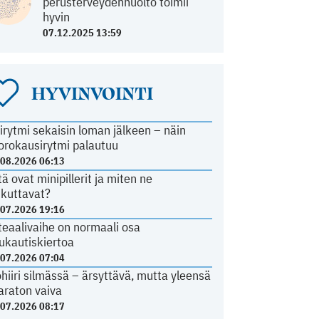
perusterveydenhuolto toimii
hyvin
07.12.2025 13:59
HYVINVOINTI
irytmi sekaisin loman jälkeen – näin
orokausirytmi palautuu
.08.2026 06:13
tä ovat minipillerit ja miten ne
ikuttavat?
.07.2026 19:16
teaalivaihe on normaali osa
ukautiskiertoa
.07.2026 07:04
ohiiri silmässä – ärsyttävä, mutta yleensä
araton vaiva
.07.2026 08:17