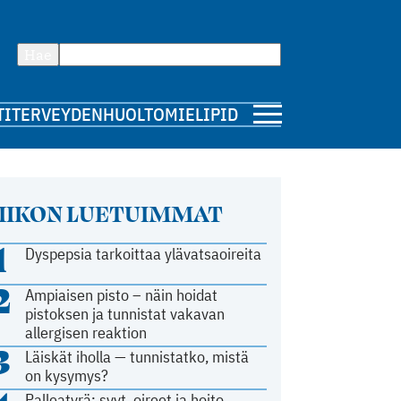
Hae
TI
TERVEYDENHUOLTO
MIELIPIDE
IIKON LUETUIMMAT
1
Dyspepsia tarkoittaa ylävatsaoireita
2
Ampiaisen pisto – näin hoidat
pistoksen ja tunnistat vakavan
allergisen reaktion
3
Läiskät iholla — tunnistatko, mistä
on kysymys?
Palleatyrä: syyt, oireet ja hoito