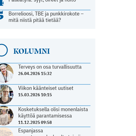
4
5
Borrelioosi, TBE ja punkkirokote –
mitä niistä pitää tietää?
KOLUMNI
Terveys on osa turvallisuutta
26.04.2026 15:32
Viikon käänteiset uutiset
15.03.2026 10:15
Kosketuksella olisi monenlaista
käyttöä parantamisessa
11.12.2025 09:58
Espanjassa