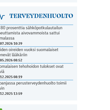
TERVEYDENHUOLTO
i 80 prosenttia sähköpotkulautailun
heuttamista aivovammoista sattui
malassa
.07.2026 10:39
iden oireiden vuoksi suomalaiset
nevät lääkäriin
.05.2026 08:52
omalaisen tehohoidon tulokset ovat
viä
.12.2025 08:19
panjassa perusterveydenhuolto toimii
vin
.12.2025 13:59