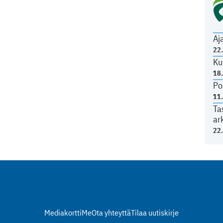
Aj
22
Ku
18
Po
11
Ta
ar
22
Mediakortti
Me
Ota yhteyttä
Tilaa uutiskirje