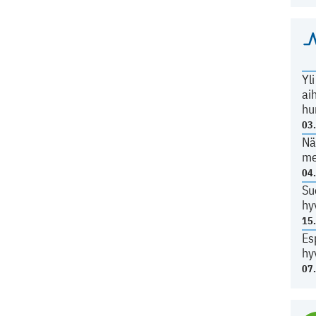
Yl
ai
hu
03
Nä
me
04
Su
hy
15
Es
hy
07