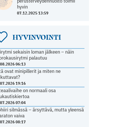
perusterveydenhuolto toimii
hyvin
07.12.2025 13:59
HYVINVOINTI
irytmi sekaisin loman jälkeen – näin
orokausirytmi palautuu
.08.2026 06:13
tä ovat minipillerit ja miten ne
ikuttavat?
.07.2026 19:16
teaalivaihe on normaali osa
ukautiskiertoa
.07.2026 07:04
ohiiri silmässä – ärsyttävä, mutta yleensä
araton vaiva
.07.2026 08:17