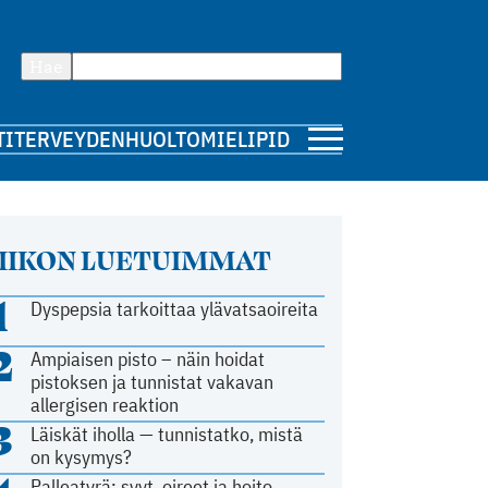
Hae
TI
TERVEYDENHUOLTO
MIELIPIDE
IIKON LUETUIMMAT
1
Dyspepsia tarkoittaa ylävatsaoireita
2
Ampiaisen pisto – näin hoidat
pistoksen ja tunnistat vakavan
allergisen reaktion
3
Läiskät iholla — tunnistatko, mistä
on kysymys?
Palleatyrä: syyt, oireet ja hoito