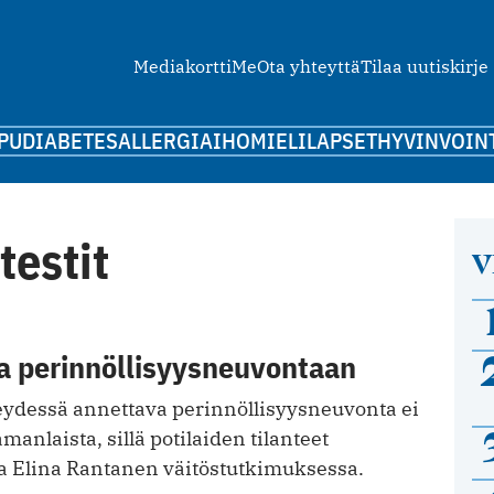
Mediakortti
Me
Ota yhteyttä
Tilaa uutiskirje
PU
DIABETES
ALLERGIA
IHO
MIELI
LAPSET
HYVINVOIN
testit
V
a perinnöllisyysneuvontaan
eydessä annettava perinnöllisyysneuvonta ei
samanlaista, sillä potilaiden tilanteet
aa Elina Rantanen väitöstutkimuksessa.