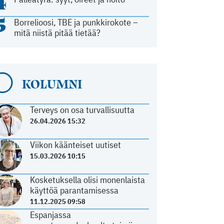
4
5
Borrelioosi, TBE ja punkkirokote –
mitä niistä pitää tietää?
KOLUMNI
Terveys on osa turvallisuutta
26.04.2026 15:32
Viikon käänteiset uutiset
15.03.2026 10:15
Kosketuksella olisi monenlaista
käyttöä parantamisessa
11.12.2025 09:58
Espanjassa