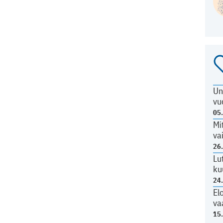
Un
vu
05
Mi
va
26
Lu
ku
24
El
va
15