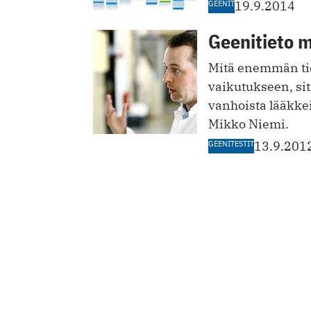
GEENIT
19.9.2014
Geenitieto m
Mitä enemmän ti
vaikutukseen, s
vanhoista lääkke
Mikko Niemi.
GEENITESTIT
13.9.201