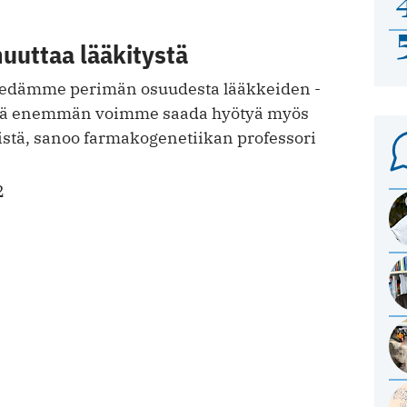
uuttaa lääkitystä
edämme perimän osuudesta lääkkeiden ­
itä enemmän voimme saada hyötyä myös
istä, sanoo farmakogenetiikan professori
2