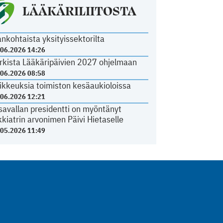
LÄÄKÄRILIITOSTA
ankohtaista yksityissektorilta
.06.2026 14:26
rkista Lääkäripäivien 2027 ohjelmaan
.06.2026 08:58
ikkeuksia toimiston kesäaukioloissa
.06.2026 12:21
savallan presidentti on myöntänyt
kkiatrin arvonimen Päivi Hietaselle
.05.2026 11:49