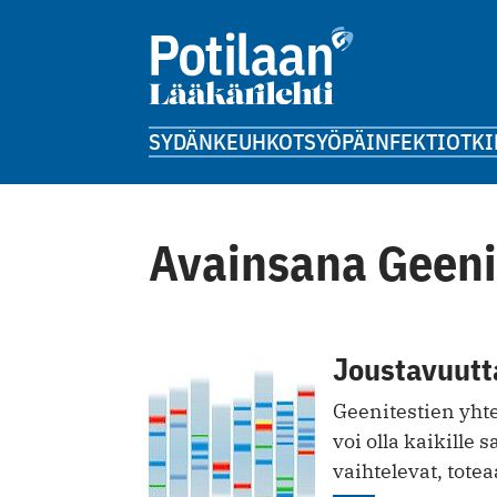
SYDÄN
KEUHKOT
SYÖPÄ
INFEKTIOT
KI
Avainsana Geeni
Joustavuutt
Geenitestien yht
voi olla kaikille 
vaihtelevat, tote