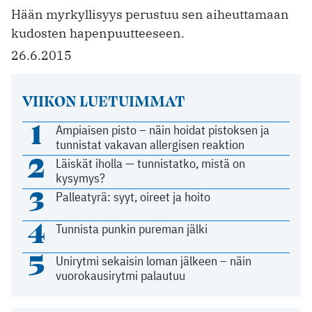
Hään myrkyllisyys perustuu sen aiheuttamaan
kudosten hapenpuutteeseen.
26.6.2015
VIIKON LUETUIMMAT
1
Ampiaisen pisto – näin hoidat pistoksen ja
tunnistat vakavan allergisen reaktion
2
Läiskät iholla — tunnistatko, mistä on
kysymys?
3
Palleatyrä: syyt, oireet ja hoito
4
Tunnista punkin pureman jälki
5
Unirytmi sekaisin loman jälkeen – näin
vuorokausirytmi palautuu