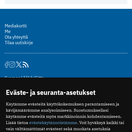
Mediakortti
Me
Ota yhteyttä
Tilaa uutiskirje
Suomen Lääkäriliitto
Mäkelänkatu 2, PL 49
Eväste- ja seuranta-asetukset
00510 Helsinki
puh. (09) 393 091
Käytämme evästeitä käyttökokemuksen parantamiseen ja
toimitus@potilaanlaakarilehti.fi
kävijämäärämme analysoimiseen. Suostumuksellasi
käytämme evästeitä myös markkinoinnin kohdentamiseen.
ISSN 2323-9476
Lisää tietoa
evästekäytännöistämme
. Voit hyväksyä kaikki tai
vain välttämättömät evästeet sekä muokata asetuksia