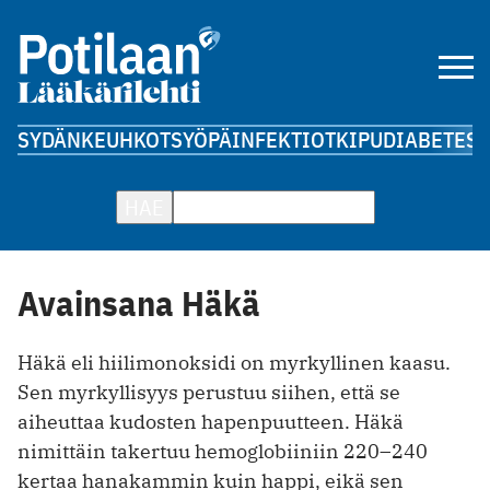
SYDÄN
KEUHKOT
SYÖPÄ
INFEKTIOT
KIPU
DIABETES
A
HAE
Avainsana Häkä
Häkä eli hiilimonoksidi on myrkyllinen kaasu.
Sen myrkyllisyys perustuu siihen, että se
aiheuttaa kudosten hapenpuutteen. Häkä
nimittäin takertuu hemoglobiiniin 220–240
kertaa hanakammin kuin happi, eikä sen