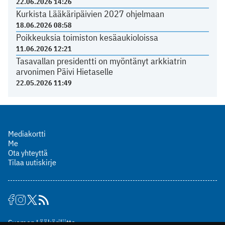
22.06.2026 14:26
Kurkista Lääkäripäivien 2027 ohjelmaan
18.06.2026 08:58
Poikkeuksia toimiston kesäaukioloissa
11.06.2026 12:21
Tasavallan presidentti on myöntänyt arkkiatrin
arvonimen Päivi Hietaselle
22.05.2026 11:49
Mediakortti
Me
Ota yhteyttä
Tilaa uutiskirje
Suomen Lääkäriliitto