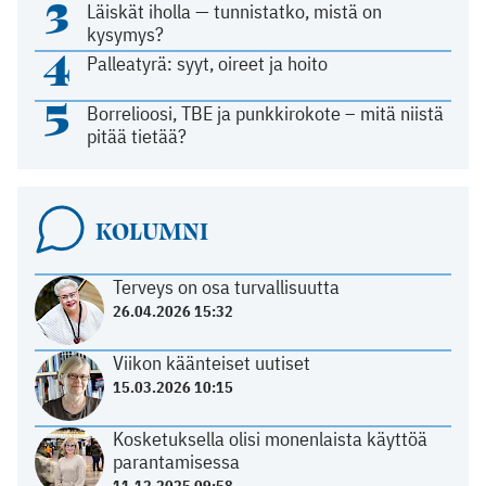
3
Läiskät iholla — tunnistatko, mistä on
kysymys?
4
Palleatyrä: syyt, oireet ja hoito
5
Borrelioosi, TBE ja punkkirokote – mitä niistä
pitää tietää?
KOLUMNI
Terveys on osa turvallisuutta
26.04.2026 15:32
Viikon käänteiset uutiset
15.03.2026 10:15
Kosketuksella olisi monenlaista käyttöä
parantamisessa