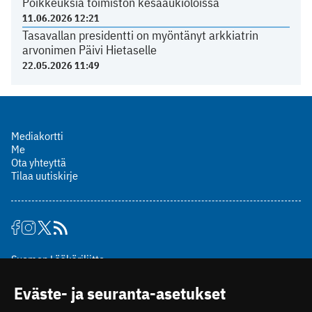
Poikkeuksia toimiston kesäaukioloissa
11.06.2026 12:21
Tasavallan presidentti on myöntänyt arkkiatrin
arvonimen Päivi Hietaselle
22.05.2026 11:49
Mediakortti
Me
Ota yhteyttä
Tilaa uutiskirje
Suomen Lääkäriliitto
Mäkelänkatu 2, PL 49
Eväste- ja seuranta-asetukset
00510 Helsinki
puh. (09) 393 091