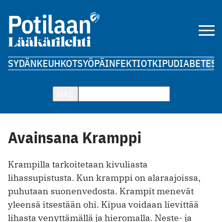
SYDÄN
KEUHKOT
SYÖPÄ
INFEKTIOT
KIPU
DIABETES
A
HAE
Avainsana Kramppi
Krampilla tarkoitetaan kivuliasta
lihassupistusta. Kun kramppi on alaraajoissa,
puhutaan suonenvedosta. Krampit menevät
yleensä itsestään ohi. Kipua voidaan lievittää
lihasta venyttämällä ja hieromalla. Neste- ja