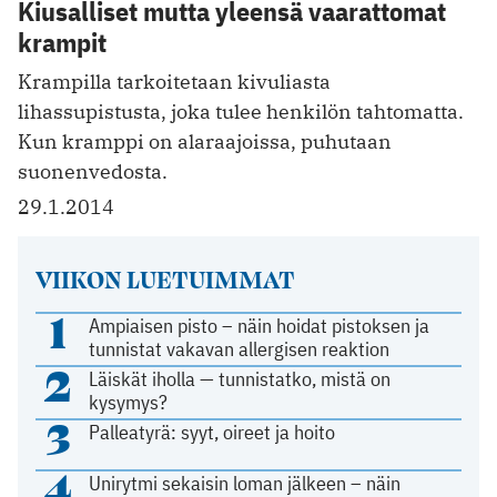
Kiusalliset mutta yleensä vaarattomat
krampit
Krampilla tarkoitetaan kivuliasta
lihassupistusta, joka tulee henkilön tahtomatta.
Kun kramppi on alaraajoissa, puhutaan
suonenvedosta.
29.1.2014
VIIKON LUETUIMMAT
1
Ampiaisen pisto – näin hoidat pistoksen ja
tunnistat vakavan allergisen reaktion
2
Läiskät iholla — tunnistatko, mistä on
kysymys?
3
Palleatyrä: syyt, oireet ja hoito
4
Unirytmi sekaisin loman jälkeen – näin