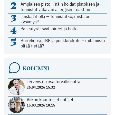
2
Ampiaisen pisto – näin hoidat pistoksen ja
tunnistat vakavan allergisen reaktion
3
Läiskät iholla — tunnistatko, mistä on
kysymys?
4
Palleatyrä: syyt, oireet ja hoito
5
Borrelioosi, TBE ja punkkirokote – mitä niistä
pitää tietää?
KOLUMNI
Terveys on osa turvallisuutta
26.04.2026 15:32
Viikon käänteiset uutiset
15.03.2026 10:15