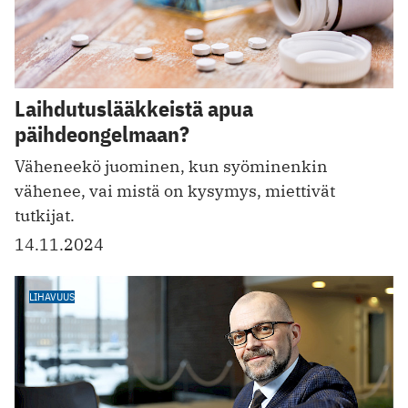
Laihdutuslääkkeistä apua
päihdeongelmaan?
Väheneekö juominen, kun syöminenkin
vähenee, vai mistä on kysymys, miettivät
tutkijat.
14.11.2024
LIHAVUUS