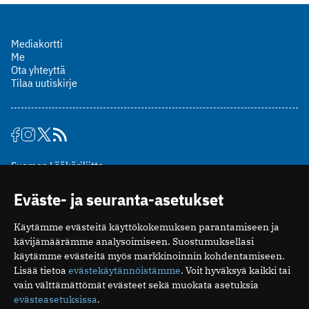
Mediakortti
Me
Ota yhteyttä
Tilaa uutiskirje
Suomen Lääkäriliitto
Mäkelänkatu 2, PL 49
Eväste- ja seuranta-asetukset
00510 Helsinki
puh. (09) 393 091
Käytämme evästeitä käyttökokemuksen parantamiseen ja
toimitus@potilaanlaakarilehti.fi
kävijämäärämme analysoimiseen. Suostumuksellasi
käytämme evästeitä myös markkinoinnin kohdentamiseen.
ISSN 2323-9476
Lisää tietoa
evästekäytännöistämme
. Voit hyväksyä kaikki tai
vain välttämättömät evästeet sekä muokata asetuksia
evästeasetuksissa
.