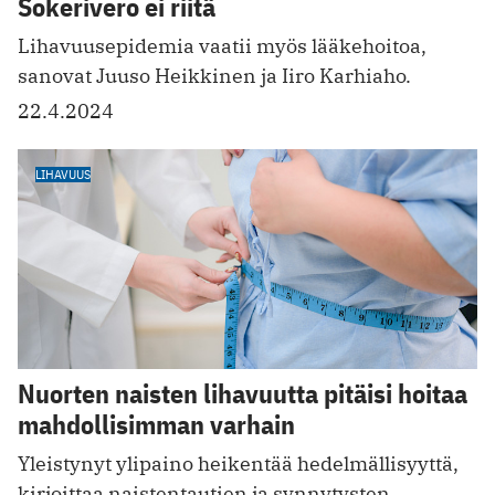
Sokerivero ei riitä
Lihavuusepidemia vaatii myös lääkehoitoa,
sanovat Juuso Heikkinen ja Iiro Karhiaho.
22.4.2024
LIHAVUUS
Nuorten naisten lihavuutta pitäisi hoitaa
mahdollisimman varhain
Yleistynyt ylipaino heikentää hedelmällisyyttä,
kirjoittaa naistentautien ja synnytysten