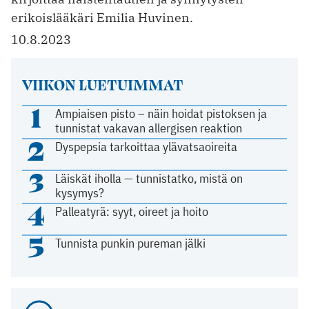
erikoislääkäri Emilia Huvinen.
10.8.2023
VIIKON LUETUIMMAT
1
Ampiaisen pisto – näin hoidat pistoksen ja
tunnistat vakavan allergisen reaktion
2
Dyspepsia tarkoittaa ylävatsaoireita
3
Läiskät iholla — tunnistatko, mistä on
kysymys?
4
Palleatyrä: syyt, oireet ja hoito
5
Tunnista punkin pureman jälki