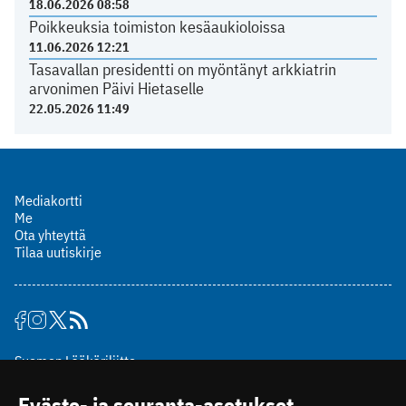
18.06.2026 08:58
Poikkeuksia toimiston kesäaukioloissa
11.06.2026 12:21
Tasavallan presidentti on myöntänyt arkkiatrin
arvonimen Päivi Hietaselle
22.05.2026 11:49
Mediakortti
Me
Ota yhteyttä
Tilaa uutiskirje
Suomen Lääkäriliitto
Mäkelänkatu 2, PL 49
Eväste- ja seuranta-asetukset
00510 Helsinki