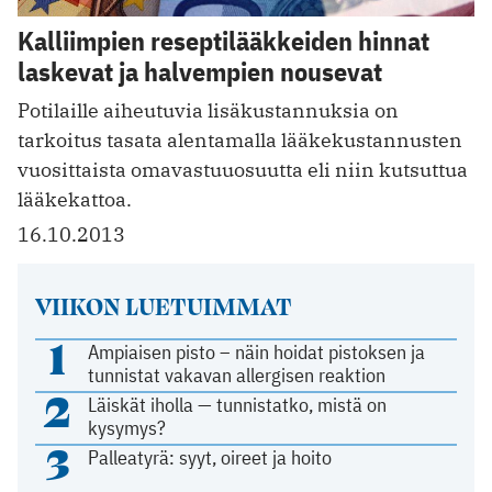
Kalliimpien reseptilääkkeiden hinnat
laskevat ja halvempien nousevat
Potilaille aiheutuvia lisäkustannuksia on
tarkoitus tasata alentamalla lääkekustannusten
vuosittaista omavastuuosuutta eli niin kutsuttua
lääkekattoa.
16.10.2013
VIIKON LUETUIMMAT
1
Ampiaisen pisto – näin hoidat pistoksen ja
tunnistat vakavan allergisen reaktion
2
Läiskät iholla — tunnistatko, mistä on
kysymys?
3
Palleatyrä: syyt, oireet ja hoito