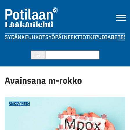
SYDÄN
KEUHKOT
SYÖPÄ
INFEKTIOT
KIPU
DIABETES
A
HAE
Avainsana m-rokko
APINAROKKO