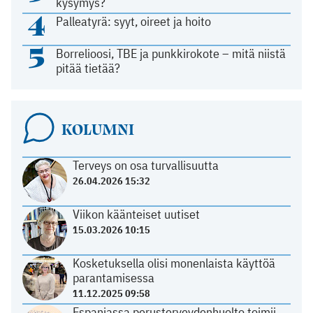
kysymys?
4
Palleatyrä: syyt, oireet ja hoito
5
Borrelioosi, TBE ja punkkirokote – mitä niistä
pitää tietää?
KOLUMNI
Terveys on osa turvallisuutta
26.04.2026 15:32
Viikon käänteiset uutiset
15.03.2026 10:15
Kosketuksella olisi monenlaista käyttöä
parantamisessa
11.12.2025 09:58
Espanjassa perusterveydenhuolto toimii