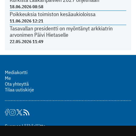
18.06.2026 08:58
Poikkeuksia toimiston kesäaukioloissa
11.06.2026 12:21
Tasavallan presidentti on myöntänyt arkkiatrin
arvonimen Päivi Hietaselle
22.05.2026 11:49
Mediakortti
Me
Ota yhteyttä
Tilaa uutiskirje
Suomen Lääkäriliitto
Mäkelänkatu 2, PL 49