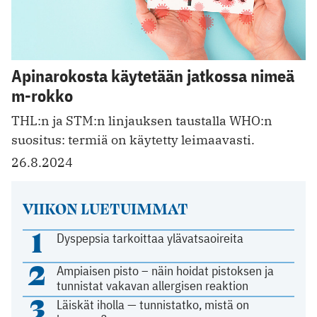
Apinarokosta käytetään jatkossa nimeä
m-rokko
THL:n ja STM:n linjauksen taustalla WHO:n
suositus: termiä on käytetty leimaavasti.
26.8.2024
VIIKON LUETUIMMAT
1
Dyspepsia tarkoittaa ylävatsaoireita
2
Ampiaisen pisto – näin hoidat pistoksen ja
tunnistat vakavan allergisen reaktion
3
Läiskät iholla — tunnistatko, mistä on