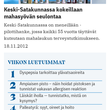
Keski-Satakunnassa kokeillaan
mahasyövän seulontaa
Keski-Satakunnassa on meneillään ­
pilottihanke, jossa kaikki 55 vuotta täyttävät
kutsutaan mahalaukun terveystutkimukseen.
18.11.2012
VIIKON LUETUIMMAT
1
Dyspepsia tarkoittaa ylävatsaoireita
2
Ampiaisen pisto – näin hoidat pistoksen ja
tunnistat vakavan allergisen reaktion
3
Läiskät iholla — tunnistatko, mistä on
kysymys?
4
Palleatyrä: syyt, oireet ja hoito