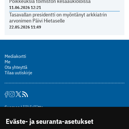
Poikkeuksia toimiston kesäaukioloissa
11.06.2026 12:21
Tasavallan presidentti on myöntänyt arkkiatrin
arvonimen Päivi Hietaselle
22.05.2026 11:49
Mediakortti
Me
Ota yhteyttä
Tilaa uutiskirje
Suomen Lääkäriliitto
Mäkelänkatu 2, PL 49
Eväste- ja seuranta-asetukset
00510 Helsinki
puh. (09) 393 091