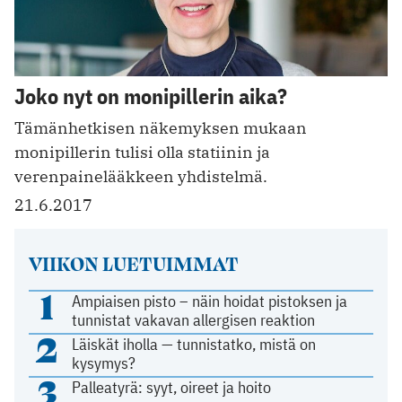
Joko nyt on monipillerin aika?
Tämänhetkisen näkemyksen mukaan
monipillerin tulisi olla statiinin ja
verenpainelääkkeen yhdistelmä.
21.6.2017
VIIKON LUETUIMMAT
1
Ampiaisen pisto – näin hoidat pistoksen ja
tunnistat vakavan allergisen reaktion
2
Läiskät iholla — tunnistatko, mistä on
kysymys?
3
Palleatyrä: syyt, oireet ja hoito