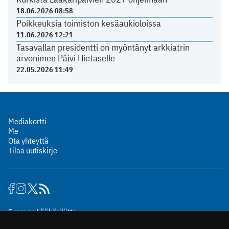
18.06.2026 08:58
Poikkeuksia toimiston kesäaukioloissa
11.06.2026 12:21
Tasavallan presidentti on myöntänyt arkkiatrin
arvonimen Päivi Hietaselle
22.05.2026 11:49
Mediakortti
Me
Ota yhteyttä
Tilaa uutiskirje
Suomen Lääkäriliitto
Mäkelänkatu 2, PL 49