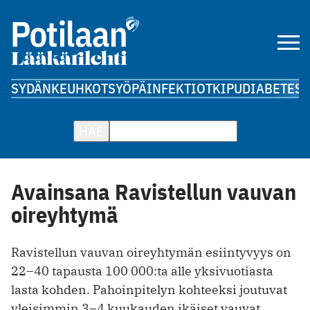
SYDÄN
KEUHKOT
SYÖPÄ
INFEKTIOT
KIPU
DIABETES
A
HAE
Avainsana Ravistellun vauvan
oireyhtymä
Ravistellun vauvan oireyhtymän esiintyvyys on
22–40 tapausta 100 000:ta alle yksivuotiasta
lasta kohden. Pahoinpitelyn kohteeksi joutuvat
yleisimmin 3–4 kuukauden ikäiset vauvat.