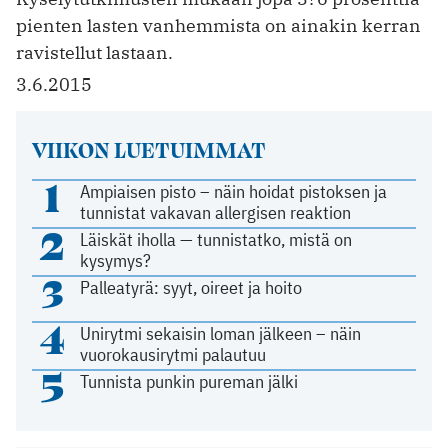
pienten lasten vanhemmista on ainakin kerran
ravistellut lastaan.
3.6.2015
VIIKON LUETUIMMAT
1
Ampiaisen pisto – näin hoidat pistoksen ja
tunnistat vakavan allergisen reaktion
2
Läiskät iholla — tunnistatko, mistä on
kysymys?
3
Palleatyrä: syyt, oireet ja hoito
4
Unirytmi sekaisin loman jälkeen – näin
vuorokausirytmi palautuu
5
Tunnista punkin pureman jälki