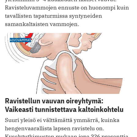
Ravisteluvammojen ennuste on huonompi kuin
tavallisten tapaturmissa syntyneiden
samankaltaisten vammojen.
AIVOVAMMAT
Ravistellun vauvan oireyhtymä:
Vaikeasti tunnistettava kaltoinkohtelu
Suuri yleisö ei välttämättä ymmärrä, kuinka
hengenvaarallista lapsen ravistelu on.
Kyselytutkimusten mukaan jopa 3?6 prosenttia