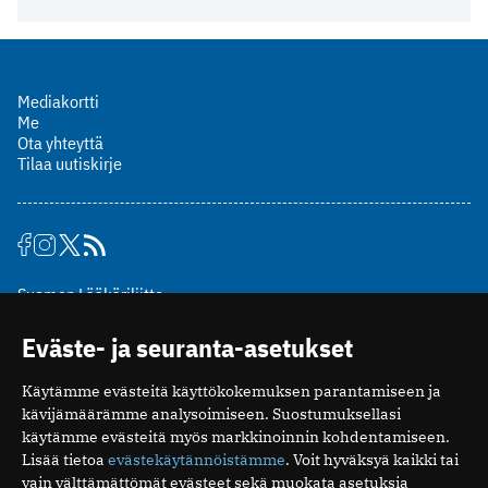
Mediakortti
Me
Ota yhteyttä
Tilaa uutiskirje
Suomen Lääkäriliitto
Mäkelänkatu 2, PL 49
Eväste- ja seuranta-asetukset
00510 Helsinki
puh. (09) 393 091
Käytämme evästeitä käyttökokemuksen parantamiseen ja
toimitus@potilaanlaakarilehti.fi
kävijämäärämme analysoimiseen. Suostumuksellasi
käytämme evästeitä myös markkinoinnin kohdentamiseen.
ISSN 2323-9476
Lisää tietoa
evästekäytännöistämme
. Voit hyväksyä kaikki tai
vain välttämättömät evästeet sekä muokata asetuksia