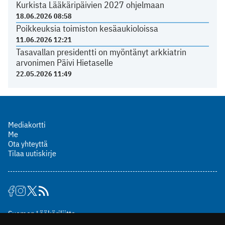
Kurkista Lääkäripäivien 2027 ohjelmaan
18.06.2026 08:58
Poikkeuksia toimiston kesäaukioloissa
11.06.2026 12:21
Tasavallan presidentti on myöntänyt arkkiatrin
arvonimen Päivi Hietaselle
22.05.2026 11:49
Mediakortti
Me
Ota yhteyttä
Tilaa uutiskirje
Suomen Lääkäriliitto