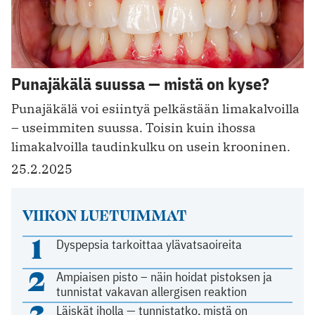
Punajäkälä suussa — mistä on kyse?
Punajäkälä voi esiintyä pelkästään limakalvoilla
– useimmiten suussa. Toisin kuin ihossa
limakalvoilla taudinkulku on usein krooninen.
25.2.2025
VIIKON LUETUIMMAT
1
Dyspepsia tarkoittaa ylävatsaoireita
2
Ampiaisen pisto – näin hoidat pistoksen ja
tunnistat vakavan allergisen reaktion
3
Läiskät iholla — tunnistatko, mistä on