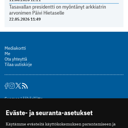
Tasavallan presidentti on myöntänyt arkkiatrin
arvonimen Päivi Hietaselle
22.05.2026 11:49
Mediakortti
Me
Ota yhteyttä
Tilaa uutiskirje
Suomen Lääkäriliitto
Mäkelänkatu 2, PL 49
Eväste- ja seuranta-asetukset
00510 Helsinki
puh. (09) 393 091
Käytämme evästeitä käyttökokemuksen parantamiseen ja
toimitus@potilaanlaakarilehti.fi