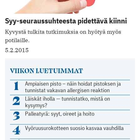
Syy-seuraussuhteesta pidettävä kiinni
Kyvystä tulkita tutkimuksia on hyötyä myös
potilaille.
5.2.2015
VIIKON LUETUIMMAT
1
Ampiaisen pisto – näin hoidat pistoksen ja
tunnistat vakavan allergisen reaktion
2
Läiskät iholla — tunnistatko, mistä on
kysymys?
3
Palleatyrä: syyt, oireet ja hoito
4
Vyöruusurokotteen suosio kasvaa vauhdilla