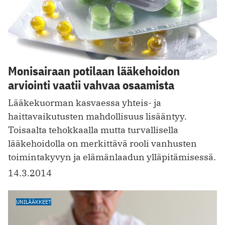
Monisairaan potilaan lääkehoidon
arviointi vaatii vahvaa osaamista
Lääkekuorman kasvaessa yhteis- ja
haittavaikutusten mahdollisuus lisääntyy.
Toisaalta tehokkaalla mutta turvallisella
lääkehoidolla on merkittävä rooli vanhusten
toiminta­kyvyn ja elämänlaadun ylläpitämisessä.
14.3.2014
UNILÄÄKKEET