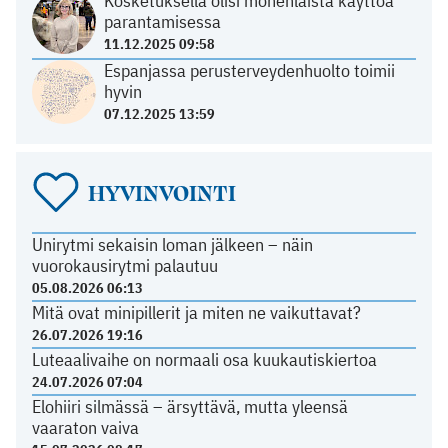
Kosketuksella olisi monenlaista käyttöä
parantamisessa
11.12.2025 09:58
Espanjassa perusterveydenhuolto toimii
hyvin
07.12.2025 13:59
HYVINVOINTI
Unirytmi sekaisin loman jälkeen – näin
vuorokausirytmi palautuu
05.08.2026 06:13
Mitä ovat minipillerit ja miten ne vaikuttavat?
26.07.2026 19:16
Luteaalivaihe on normaali osa kuukautiskiertoa
24.07.2026 07:04
Elohiiri silmässä – ärsyttävä, mutta yleensä
vaaraton vaiva