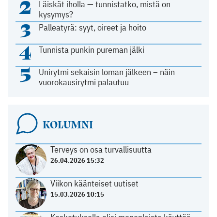
2
Läiskät iholla — tunnistatko, mistä on
kysymys?
3
Palleatyrä: syyt, oireet ja hoito
4
Tunnista punkin pureman jälki
5
Unirytmi sekaisin loman jälkeen – näin
vuorokausirytmi palautuu
KOLUMNI
Terveys on osa turvallisuutta
26.04.2026 15:32
Viikon käänteiset uutiset
15.03.2026 10:15