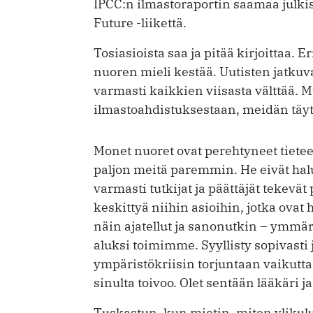
IPCC:n ilmastoraportin saamaa julkis
Future -liikettä.
Tosiasioista saa ja pitää kirjoittaa. E
nuoren mieli kestää. Uutisten jatkuv
varmasti kaikkien viisasta välttää. 
ilmastoahdistuksestaan, meidän täyt
Monet nuoret ovat perehtyneet tieteel
paljon meitä paremmin. He eivät halua
varmasti tutkijat ja päättäjät tekevät
keskittyä niihin asioihin, jotka ovat hyv
näin ajatellut ja sanonutkin – ymmär
aluksi toimimme. Syyllisty sopivasti 
ympäristökriisin torjuntaan vaikutta
sinulta toivoo. Olet sentään lääkäri j
Tuskastun, kun mietin, miten ylikul