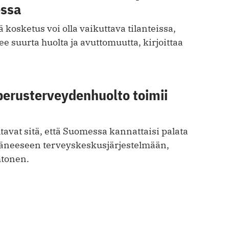
essa
 kosketus voi olla vaikuttava tilanteissa,
ee suurta huolta ja avuttomuutta, kirjoittaa
perusterveydenhuolto toimii
avat sitä, että Suomessa kannattaisi palata
äneeseen terveyskeskusjärjestelmään,
htonen.