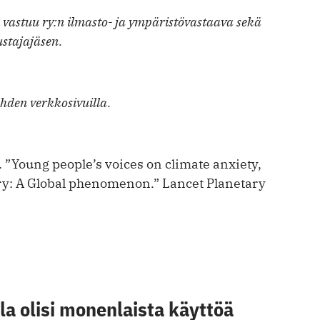
n vastuu ry:n ilmasto- ja ympäristövastaava sekä
stajajäsen.
hden verkkosivuilla.
 ”Young people’s voices on climate anxiety,
ry: A Global phenomenon.” Lancet Planetary
a olisi monenlaista käyttöä