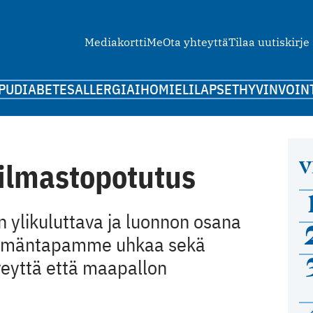
Mediakortti
Me
Ota yhteyttä
Tilaa uutiskirje
PU
DIABETES
ALLERGIA
IHO
MIELI
LAPSET
HYVINVOIN
V
 ilmastopotutus
n ylikuluttava ja luonnon osana
elämäntapamme uhkaa sekä
eyttä että maapallon