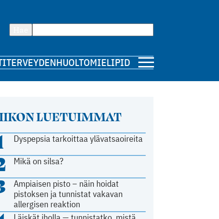
Hae
TI
TERVEYDENHUOLTO
MIELIPIDE
IIKON LUETUIMMAT
1
Dyspepsia tarkoittaa ylävatsaoireita
2
Mikä on silsa?
3
Ampiaisen pisto – näin hoidat
pistoksen ja tunnistat vakavan
allergisen reaktion
Läiskät iholla — tunnistatko, mistä