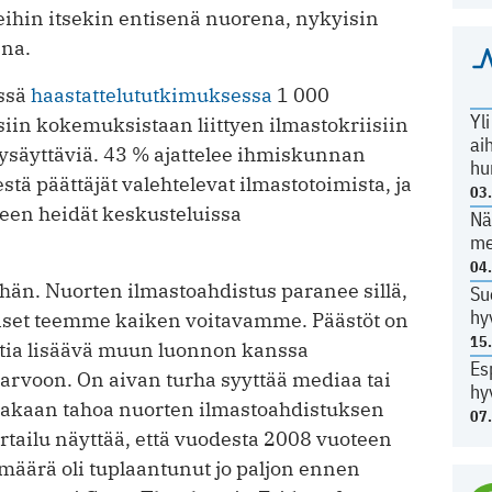
eihin itsekin entisenä nuorena, nykyisin
ena.
essä
haastattelututkimuksessa
1 000
Yl
iin kokemuksistaan liittyen ilmastokriisiin
ai
 pysäyttäviä. 43 % ajattelee ihmiskunnan
hu
tä päättäjät valehtelevat ilmastotoimista, ja
03
een heidät keskusteluissa
Nä
me
04
ähän. Nuorten ilmastoahdistus paranee sillä,
Su
hy
miset teemme kaiken voitavamme. Päästöt on
15
intia lisäävä muun luonnon kanssa
Es
rvoon. On aivan turha syyttää mediaa tai
hy
akaan tahoa nuorten ilmastoahdistuksen
07
tailu näyttää, että vuodesta 2008 vuoteen
määrä oli tuplaantunut jo paljon ennen