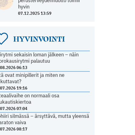
perusterveydenhuolto toimii
hyvin
07.12.2025 13:59
HYVINVOINTI
irytmi sekaisin loman jälkeen – näin
orokausirytmi palautuu
.08.2026 06:13
tä ovat minipillerit ja miten ne
ikuttavat?
.07.2026 19:16
teaalivaihe on normaali osa
ukautiskiertoa
.07.2026 07:04
ohiiri silmässä – ärsyttävä, mutta yleensä
araton vaiva
.07.2026 08:17