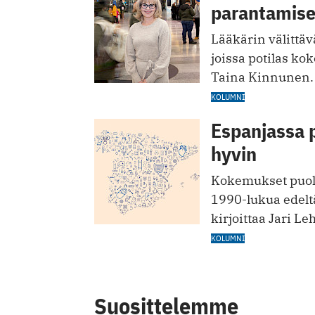
parantamis
Lääkärin välittävä
joissa potilas kok
Taina Kinnunen.
KOLUMNI
Espanjassa 
hyvin
Kokemukset puolt
1990-lukua edelt
kirjoittaa Jari Le
KOLUMNI
Suosittelemme