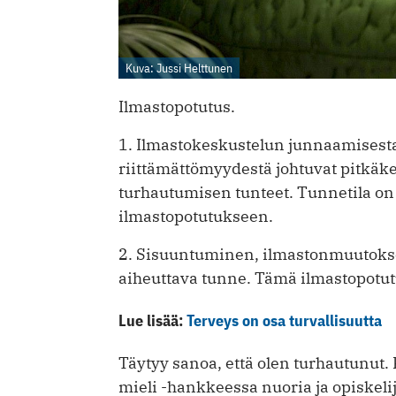
Kuva: Jussi Helttunen
Ilmastopotutus.
1. Ilmastokeskustelun junnaamisest
riittämättömyydestä johtuvat pitkäk
turhautumisen tunteet. Tunnetila on
ilmastopotutukseen.
2. Sisuuntuminen, ilmastonmuutokse
aiheuttava tunne. Tämä ilmastopotut
Lue lisää:
Terveys on osa turvallisuutta
Täytyy sanoa, että olen turhautunut
mieli -hankkeessa nuoria ja opiskelij