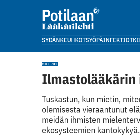
SYDÄN
KEUHKOT
SYÖPÄ
INFEKTIOT
KI
MIELIPIDE
Ilmastolääkärin
Tuskastun, kun mietin, mite
olemisesta vieraantunut 
meidän ihmisten mielenterv
ekosysteemien kantokykyä.