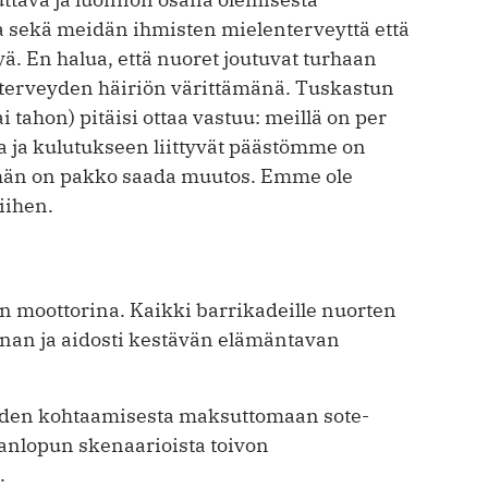
sekä meidän ihmisten mielenterveyttä että
 En halua, että nuoret joutuvat turhaan
erveyden häiriön värittämänä. Tuskastun
tahon) pitäisi ottaa vastuu: meillä on per
 ja kulutukseen liittyvät päästömme on
Tähän on pakko saada muutos. Emme ole
iihen.
 moottorina. Kaikki barrikadeille nuorten
an ja aidosti kestävän elämäntavan
iden kohtaamisesta maksuttomaan sote-
anlopun skenaarioista toivon
.