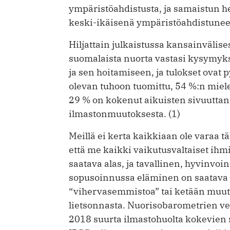
ympäristöahdistusta, ja samaistun h
keski-ikäisenä ympäristöahdistune
Hiljattain julkaistussa kansainvälis
suomalaista nuorta vastasi kysymyks
ja sen hoitamiseen, ja tulokset ovat
olevan tuhoon tuomittu, 54 %:n mieles
29 % on kokenut aikuisten sivuuttan
ilmastonmuutoksesta. (1)
Meillä ei kerta kaikkiaan ole varaa t
että me kaikki vaikutusvaltaiset ih
saatava alas, ja tavallinen, hyvinvo
sopusoinnussa eläminen on saatava a
“vihervasemmistoa” tai ketään muut
lietsonnasta. Nuorisobarometrien ver
2018 suurta ilmastohuolta kokevien 