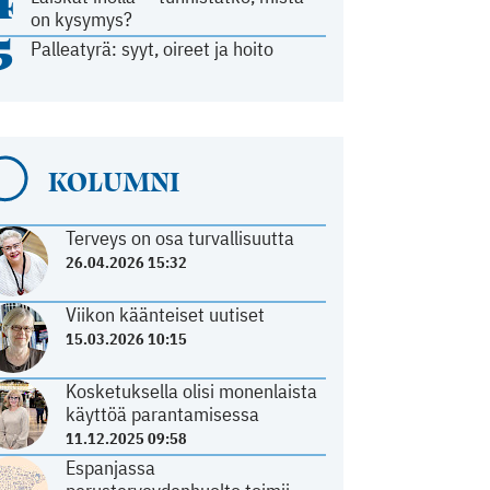
4
on kysymys?
5
Palleatyrä: syyt, oireet ja hoito
KOLUMNI
Terveys on osa turvallisuutta
26.04.2026 15:32
Viikon käänteiset uutiset
15.03.2026 10:15
Kosketuksella olisi monenlaista
käyttöä parantamisessa
11.12.2025 09:58
Espanjassa