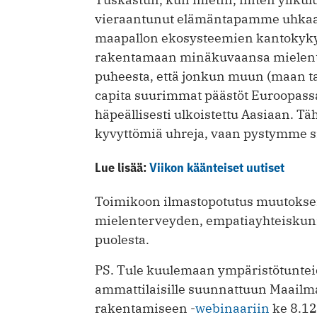
vieraantunut elämäntapamme uhkaa 
maapallon ekosysteemien kantokykyä.
rakentamaan minäkuvaansa mielent
puheesta, että jonkun muun (maan tai 
capita suurimmat päästöt Euroopassa
häpeällisesti ulkoistettu Aasiaan. 
kyvyttömiä uhreja, vaan pystymme s
Lue lisää:
Viikon käänteiset uutiset
Toimikoon ilmastopotutus muutoksen
mielenterveyden, empatiayhteiskunn
puolesta.
PS. Tule kuulemaan ympäristötunte
ammattilaisille suunnattuun Maailm
rakentamiseen -
webinaariin
ke 8.12