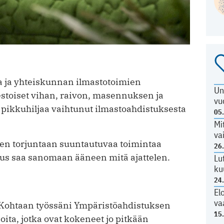
a ja yhteiskunnan ilmastotoimien
Un
estoiset vihan, raivon, masennuksen ja
vu
 pikkuhiljaa vaihtunut ilmastoahdistuksesta
05
Mi
va
n torjuntaan suuntautuvaa toimintaa
26
us saa sanomaan ääneen mitä ajattelen.
Lu
ku
24
El
va
. Kohtaan työssäni Ympäristöahdistuksen
15
oita, jotka ovat kokeneet jo pitkään