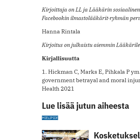
Kirjoittaja on LL ja Lääkärin sosiaaline
Facebookin ilmastolääkärit-ryhmän peru
Hanna Rintala
Kirjoitus on julkaistu aiemmin Lääkärile
Kirjallisuutta
1. Hickman C, Marks E, Pihkala P ym.
government betrayal and moral inju
Health 2021
Lue lisää jutun aiheesta
MIELIPIDE
Kosketuksell