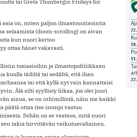
uutta tai Greta Thunbergin Fridays for
ri asia on, miten paljon ilmastouutisointia
Aj
22
aa selaamista (doom-scrolling) on aivan
Ku
Mutta kun nuori kertoo
18
yy ottaa hänet vakavasti.
Po
11
lisiin tosiasioihin ja ilmastopolitiikkaan
Ta
ar
 kuulla tädiltä tai sedältä, että ihan
22
 parhaansa tai että kyllä nyt vain kannattaisi
in. Älä silti syyllisty liikaa, jos olet juuri
rän sinua, se on inhimillistä, näin me kaikki
ja päätä ottaa itse isompi vastuu
misesta. Sehän on se vastaus, mitä nuori
a sen takia hirvittävän vaikutusvaltainen.
uttava ja luonnon osana olemisesta