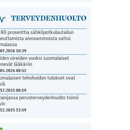
TERVEYDENHUOLTO
i 80 prosenttia sähköpotkulautailun
heuttamista aivovammoista sattui
malassa
.07.2026 10:39
iden oireiden vuoksi suomalaiset
nevät lääkäriin
.05.2026 08:52
omalaisen tehohoidon tulokset ovat
viä
.12.2025 08:19
panjassa perusterveydenhuolto toimii
vin
.12.2025 13:59