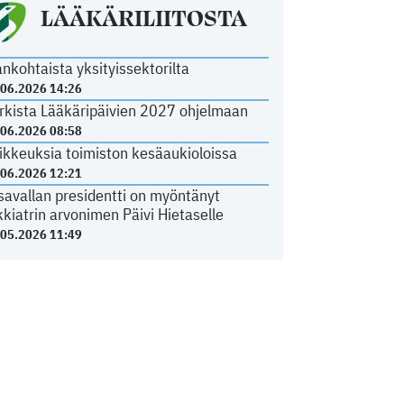
LÄÄKÄRILIITOSTA
ankohtaista yksityissektorilta
.06.2026 14:26
rkista Lääkäripäivien 2027 ohjelmaan
.06.2026 08:58
ikkeuksia toimiston kesäaukioloissa
.06.2026 12:21
savallan presidentti on myöntänyt
kkiatrin arvonimen Päivi Hietaselle
.05.2026 11:49