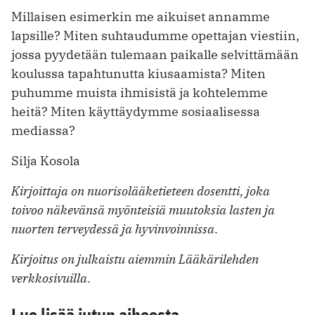
Millaisen esimerkin me aikuiset annamme
lapsille? Miten suhtaudumme opettajan viestiin,
jossa pyydetään tulemaan paikalle selvittämään
koulussa tapahtunutta kiusaamista? Miten
puhumme muista ihmisistä ja kohtelemme
heitä? Miten käyttäydymme sosiaalisessa
mediassa?
Silja Kosola
Kirjoittaja on nuorisolääketieteen dosentti, joka
toivoo näkevänsä myönteisiä muutoksia lasten ja
nuorten terveydessä ja hyvinvoinnissa.
Kirjoitus on julkaistu aiemmin Lääkärilehden
verkkosivuilla.
Lue lisää jutun aiheesta