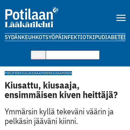
SYDÄN
KEUHKOT
SYÖPÄ
INFEKTIOT
KIPU
DIABETES
A
HAE
MIELIPIDE
KOULUKIUSAAMINEN
KIUSAAMINEN
Kiusattu, kiusaaja,
ensimmäisen kiven heittäjä?
Ymmärsin kyllä tekeväni väärin ja
pelkäsin jääväni kiinni.