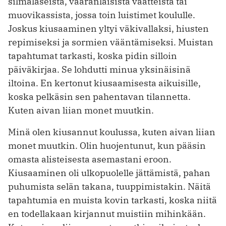
silmälaseista, vääränlaisista vaatteista tai
muovikassista, jossa toin luistimet koululle.
Joskus kiusaaminen yltyi väkivallaksi, hiusten
repimiseksi ja sormien vääntämiseksi. Muistan
tapahtumat tarkasti, koska pidin silloin
päiväkirjaa. Se lohdutti minua yksinäisinä
iltoina. En kertonut kiusaamisesta aikuisille,
koska pelkäsin sen pahentavan tilannetta.
Kuten aivan liian monet muutkin.
Minä olen kiusannut koulussa, kuten aivan liian
monet muutkin. Olin huojentunut, kun pääsin
omasta alisteisesta asemastani eroon.
Kiusaaminen oli ulkopuolelle jättämistä, pahan
puhumista selän takana, tuuppimistakin. Näitä
tapahtumia en muista kovin tarkasti, koska niitä
en todellakaan kirjannut muistiin mihinkään.