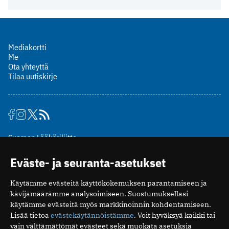
Mediakortti
Me
Ota yhteyttä
Tilaa uutiskirje
Suomen Lääkäriliitto
Mäkelänkatu 2, PL 49
Eväste- ja seuranta-asetukset
00510 Helsinki
puh. (09) 393 091
Käytämme evästeitä käyttökokemuksen parantamiseen ja
toimitus@potilaanlaakarilehti.fi
kävijämäärämme analysoimiseen. Suostumuksellasi
käytämme evästeitä myös markkinoinnin kohdentamiseen.
ISSN 2323-9476
Lisää tietoa
evästekäytännöistämme
. Voit hyväksyä kaikki tai
vain välttämättömät evästeet sekä muokata asetuksia