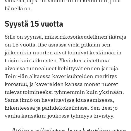
vaikeaa, lapsi turvautuu niihin keinoihin, joita
hänellä on.
Syystä 15 vuotta
Sille on syynsä, miksi rikosoikeudellinen ikäraja
on 15 vuotta. Itse asiassa vielä pitkään sen
jälkeenkin nuorten aivot toimivat keskimäärin
toisin kuin aikuisten. Yksinkertaistettuna
aivoissa tunnealueet kehittyvät ennen jarruja.
Teini-iän alkaessa kaverisuhteiden merkitys
korostuu, ja kavereiden kanssa monet nuoret
tulevat toimineeksi tyhmemmin kuin yksinään.
Sama ilmiö on havaittavissa kiusaamisessa,
liikenteessä ja päihdekokeiluissa. Sen tiesi jo
vanha kansakin: joukossa tyhmyys tiivistyy.