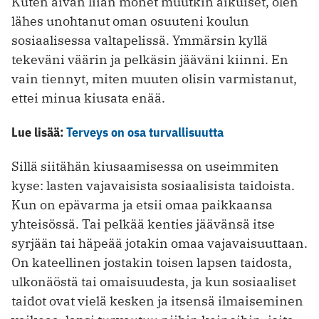
Kuten aivan liian monet muutkin aikuiset, olen
lähes unohtanut oman osuuteni koulun
sosiaalisessa valtapelissä. Ymmärsin kyllä
tekeväni väärin ja pelkäsin jääväni kiinni. En
vain tiennyt, miten muuten olisin varmistanut,
ettei minua kiusata enää.
Lue lisää:
Terveys on osa turvallisuutta
Sillä siitähän kiusaamisessa on useimmiten
kyse: lasten vajavaisista sosiaalisista taidoista.
Kun on epävarma ja etsii omaa paikkaansa
yhteisössä. Tai pelkää kenties jäävänsä itse
syrjään tai häpeää jotakin omaa vajavaisuuttaan.
On kateellinen jostakin toisen lapsen taidosta,
ulkonäöstä tai omaisuudesta, ja kun sosiaaliset
taidot ovat vielä kesken ja itsensä ilmaiseminen