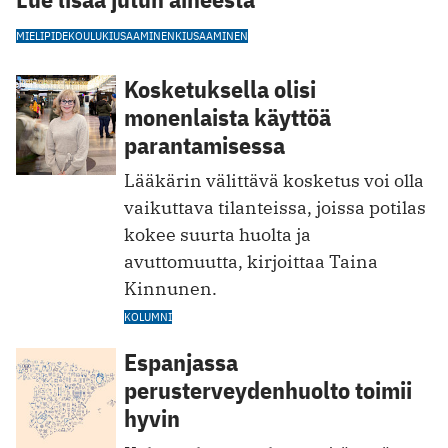
MIELIPIDE
KOULUKIUSAAMINEN
KIUSAAMINEN
Kosketuksella olisi
monenlaista käyttöä
parantamisessa
Lääkärin välittävä kosketus voi olla
vaikuttava tilanteissa, joissa potilas
kokee suurta huolta ja
avuttomuutta, kirjoittaa Taina
Kinnunen.
KOLUMNI
Espanjassa
perusterveydenhuolto toimii
hyvin