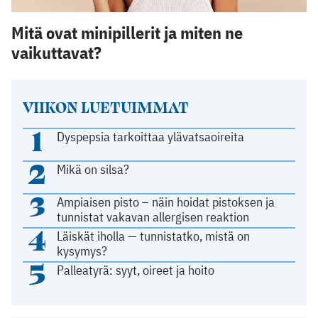
Mitä ovat minipillerit ja miten ne
vaikuttavat?
VIIKON LUETUIMMAT
1
Dyspepsia tarkoittaa ylävatsaoireita
2
Mikä on silsa?
3
Ampiaisen pisto – näin hoidat pistoksen ja
tunnistat vakavan allergisen reaktion
4
Läiskät iholla — tunnistatko, mistä on
kysymys?
5
Palleatyrä: syyt, oireet ja hoito