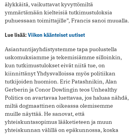
älykkäitä, vaikuttavat kyvyttömiltä
ymmärtämään kielteisiä tutkimustuloksia
puhuessaan toimittajille”, Francis sanoi muualla.
Lue lisää:
Viikon käänteiset uutiset
Asiantuntijayhdistystemme tapa puolustella
uskomuksiamme ja tekemisiämme silloinkin,
kun tutkimustulokset eivät niitä tue, on
kiinnittänyt Yhdysvalloissa myös politiikan
tutkijoiden huomion. Eric Patashnikin, Alan
Gerberin ja Conor Dowlingin teos Unhealthy
Politics on avartavaa luettavaa, jos haluaa nähdä,
miltä dogmaattinen oikeassa olemisemme
muille näyttää. He sanovat, että
yhteiskuntasopimus lääketieteen ja muun
yhteiskunnan välillä on epäkunnossa, koska