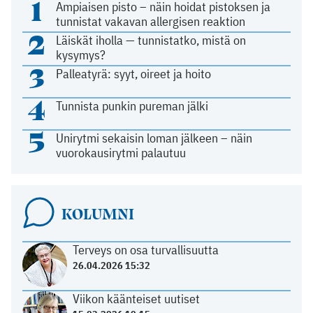
1
Ampiaisen pisto – näin hoidat pistoksen ja
tunnistat vakavan allergisen reaktion
2
Läiskät iholla — tunnistatko, mistä on
kysymys?
3
Palleatyrä: syyt, oireet ja hoito
4
Tunnista punkin pureman jälki
5
Unirytmi sekaisin loman jälkeen – näin
vuorokausirytmi palautuu
KOLUMNI
Terveys on osa turvallisuutta
26.04.2026 15:32
Viikon käänteiset uutiset