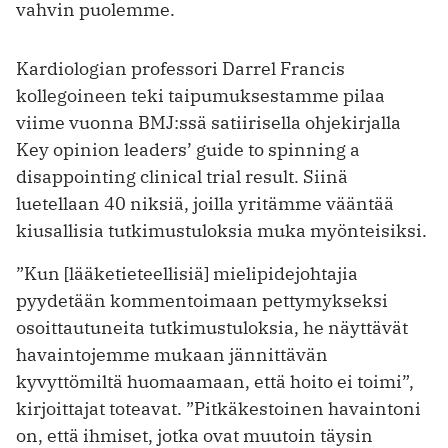
vahvin puolemme.
Kardiologian professori Darrel Francis
kollegoineen teki taipumuksestamme pilaa
viime vuonna BMJ:ssä satiirisella ohjekirjalla
Key opinion leaders’ guide to spinning a
disappointing clinical trial result. Siinä
luetellaan 40 niksiä, joilla yritämme vääntää
kiusallisia tutkimus­tuloksia muka myönteisiksi.
”Kun [lääketieteellisiä] mielipidejohtajia
pyydetään kommentoimaan pettymykseksi
osoittautuneita tutkimustuloksia, he näyttävät
havaintojemme mukaan jännittävän
kyvyttömiltä huomaamaan, että hoito ei toimi”,
kirjoittajat toteavat. ”Pitkäkestoinen havaintoni
on, että ihmiset, jotka ovat muutoin täysin