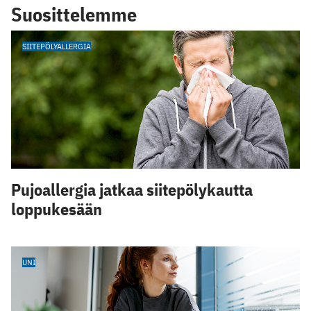
Suosittelemme
SIITEPÖLYALLERGIA
Pujoallergia jatkaa siitepölykautta
loppukesään
UNI