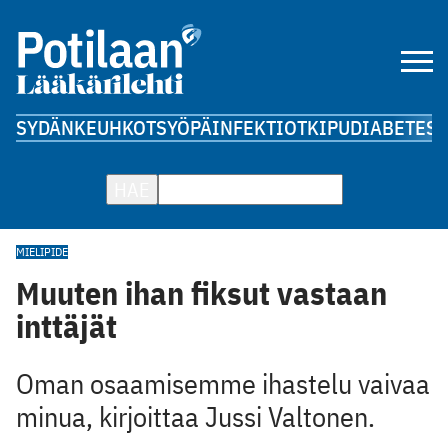
SYDÄN
KEUHKOT
SYÖPÄ
INFEKTIOT
KIPU
DIABETES
A
HAE
MIELIPIDE
Muuten ihan fiksut vastaan
inttäjät
Oman osaamisemme ihastelu vaivaa
minua, kirjoittaa Jussi Valtonen.