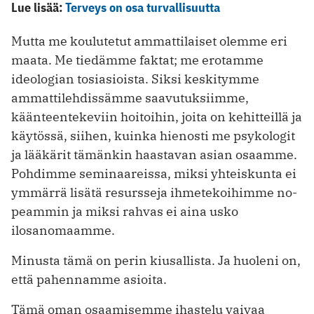
Lue lisää:
Terveys on osa turvallisuutta
Mutta me koulutetut ammattilaiset olemme eri
maata. Me tiedämme faktat; me erotamme
ideologian tosiasioista. Siksi keskitymme
ammattilehdissämme saavutuksiimme,
käänteentekeviin hoitoihin, joita on kehitteillä ja
käytössä, siihen, kuinka hienosti me psykologit
ja lääkärit tämänkin haastavan asian osaamme.
Pohdimme seminaareissa, miksi yhteiskunta ei
ymmärrä lisätä resursseja ihmetekoihimme no­
peammin ja miksi rahvas ei aina usko
ilosanomaamme.
Minusta tämä on perin kiusallista. Ja huoleni on,
että pahennamme asioita.
Tämä oman osaamisemme ihastelu vaivaa