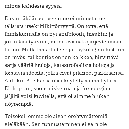
minua kahdesta syystä.
Ensinnäkään seeveemme ei minusta tue
tällaista itsekritiikit­tömyyttä. On totta, että
ihmiskunnalla on nyt antibiootit, insuliini ja
jokin käsitys siitä, miten osa näköjärjestelmästä
toimii. Mutta lääketieteen ja psykolo­gian historia
on myös, tai kenties ennen kaikkea, hirvittävä
sarja vääriä luuloja, katastrofaalisia hoitoja ja
loistavia ideoita, jotka eivät pitäneet paikkaansa.
Antiikin Kreikassa olisi käytetty sanaa hybris.
Elohopean, suoneniskennän ja frenologian
jäljiltä voisi kuvitella, että olisimme hiukan
nöyrempiä.
Toiseksi: emme ole aivan erehtymättömiä
vieläkään. Sen tunnustaminen ei vain ole