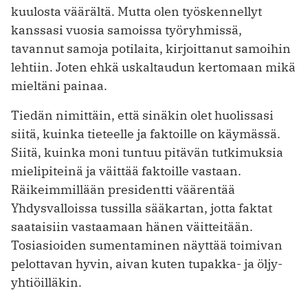
kuulosta väärältä. Mutta olen työskennellyt
kanssasi vuosia samoissa työryhmissä,
tavannut samoja potilaita, kirjoittanut samoihin
lehtiin. Joten ehkä uskaltaudun kertomaan mikä
mieltäni painaa.
Tiedän nimittäin, että sinäkin olet huolissasi
siitä, kuinka tieteelle ja faktoille on käymässä.
Siitä, kuinka moni tuntuu pitävän tutkimuksia
mielipiteinä ja väittää faktoille vastaan.
Räikeimmillään presidentti väärentää
Yhdysvalloissa tussilla sääkartan, jotta faktat
saataisiin vastaamaan hänen väitteitään.
Tosiasioiden sumentaminen näyttää toimivan
pelottavan hyvin, aivan kuten tupakka- ja öljy-
yhtiöilläkin.