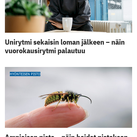
Unirytmi sekaisin loman jälkeen – näin
vuorokausirytmi palautuu
HYÖNTEISEN PISTO
Ampiaisen pisto – näin hoidat pistoksen