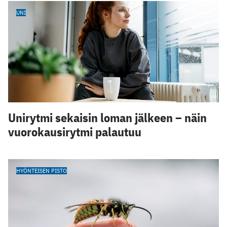
UNI
Unirytmi sekaisin loman jälkeen – näin
vuorokausirytmi palautuu
HYÖNTEISEN PISTO