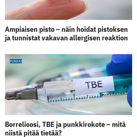
Ampiaisen pisto – näin hoidat pistoksen
ja tunnistat vakavan allergisen reaktion
PUNKKI
Borrelioosi, TBE ja punkkirokote – mitä
niistä pitää tietää?