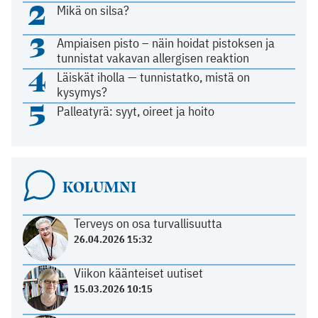
2
Mikä on silsa?
3
Ampiaisen pisto – näin hoidat pistoksen ja
tunnistat vakavan allergisen reaktion
4
Läiskät iholla — tunnistatko, mistä on
kysymys?
5
Palleatyrä: syyt, oireet ja hoito
KOLUMNI
Terveys on osa turvallisuutta
26.04.2026 15:32
Viikon käänteiset uutiset
15.03.2026 10:15