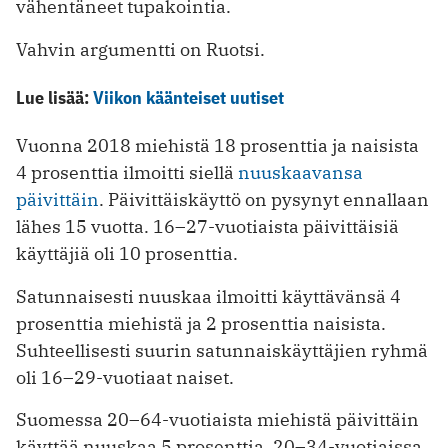
vähentäneet tupakointia.
Vahvin argumentti on Ruotsi.
Lue lisää:
Viikon käänteiset uutiset
Vuonna 2018 miehistä 18 prosenttia ja naisista
4 prosenttia ilmoitti siellä
nuuskaavansa
päivittäin
. Päivittäiskäyttö on pysynyt ennallaan
lähes 15 vuotta. 16–27-vuotiaista päivittäisiä
käyttäjiä oli 10 prosenttia.
Satunnaisesti nuuskaa ilmoitti käyttävänsä 4
prosenttia miehistä ja 2 prosenttia naisista.
Suhteellisesti suurin satunnaiskäyttäjien ryhmä
oli 16–29-vuotiaat naiset.
Suomessa 20–64-vuotiaista miehistä päivittäin
käyttää nuuskaa 5 prosenttia. 20–34-vuo­tiaissa