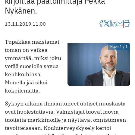
kirjoittaa päätoimittaja Pekka
Nykänen.
13.11.2019 11.00
Tupakkaa maistamat­
Kuva 1 / 1
toman on vaikea
ymmärtää, miksi joku
vetää suosiolla savua
keuhkoihinsa.
Monella jää siksi
kokeilematta.
Syksyn aikana ilmaantuneet uutiset nuuskasta
ovat huolestuttavia. Valmistajat tuovat luovia
tuotteita markkinoille ja näyttävät onnistuneen
tavoitteissaan. Kouluterveyskysely kertoi