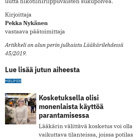
uutta nikotiiniriippuvaisten sukupolvea.
Kirjoittaja
Pekka Nykänen
vastaava päätoimittaja
Artikkeli on alun perin julkaistu Lääkärilehdessä
45/2019.
Lue lisää jutun aiheesta
MIELIPIDE
Kosketuksella olisi
monenlaista käyttöä
parantamisessa
Lääkärin välittävä kosketus voi olla
vaikuttava tilanteissa, joissa potilas