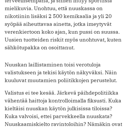
terveellisempänä, ja siihen liittyy sporttisia
mielikuvia. Unohtuu, että nuuskassa on
nikotiinin lisäksi 2 500 kemikaalia ja yli 20
syöpää aiheuttavaa ainetta, jotka imeytyvät
verenkiertoon koko ajan, kun pussi on suussa.
Uusien tuotteiden riskit myös unohtuvat, kuten
sähkötupakka on osoittanut.
Nuuskan laillistaminen toisi verotuloja
valistukseen ja tekisi käytön näkyväksi. Näin
kuuluvat muutamien poliitikkojen perustelut.
Valistus ei tee kesää. Järkevä päihdepolitiikka
vähentää haittoja kontrolloimalla fiksusti. Kuka
kieltäisi nuuskan käytön julkisissa tiloissa?
Kuka valvoisi, ettei parvekkeella nuuskata?
Nuuskaamiskielto ravintoloihin? Nämäkin ovat