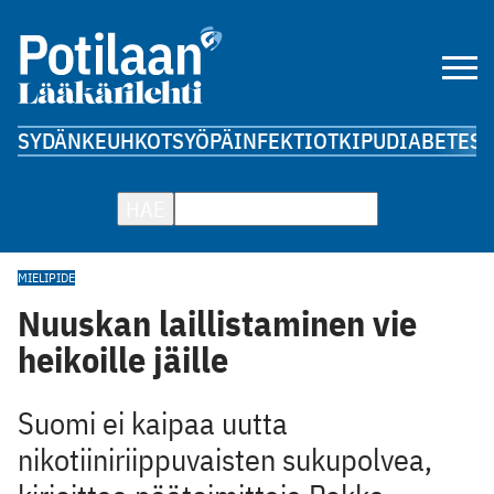
SYDÄN
KEUHKOT
SYÖPÄ
INFEKTIOT
KIPU
DIABETES
A
HAE
MIELIPIDE
Nuuskan laillistaminen vie
heikoille jäille
Suomi ei kaipaa uutta
nikotiiniriippuvaisten sukupolvea,