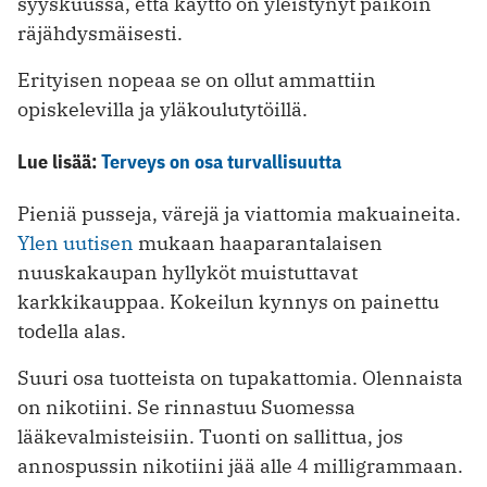
syyskuussa, että käyttö on yleistynyt paikoin
räjähdysmäisesti.
Erityisen nopeaa se on ollut ammattiin
opiskelevilla ja yläkoulutytöillä.
Lue lisää:
Terveys on osa turvallisuutta
Pieniä pusseja, värejä ja viattomia makuaineita.
Ylen uutisen
mukaan haaparantalaisen
nuuskakaupan hyllyköt muistuttavat
karkkikauppaa. Kokeilun kynnys on painettu
todella alas.
Suuri osa tuotteista on tupakattomia. Olennaista
on nikotiini. Se rinnastuu Suomessa
lääkevalmisteisiin. Tuonti on sallittua, jos
annospussin nikotiini jää alle 4 milligrammaan.