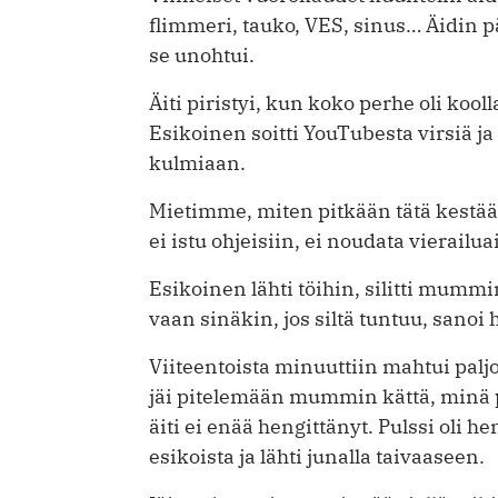
flimmeri, tauko, VES, sinus… Äidin päiv
se unohtui.
Äiti piristyi, kun koko perhe oli kooll
Esikoinen soitti YouTubesta virsiä j
kulmiaan.
Mietimme, miten pitkään tätä kestää.
ei istu ohjeisiin, ei noudata vierailua
Esikoinen lähti töihin, silitti mumm
vaan sinäkin, jos siltä tuntuu, sanoi 
Viiteentoista minuuttiin mahtui palj
jäi pitelemään mummin kättä, minä 
äiti ei enää hengittänyt. Pulssi oli hen
esikoista ja lähti junalla taivaaseen.