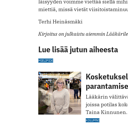
Iäisyyden voimme viettää siellä mi
miettiä, missä vietät viisitoistaminu
Terhi Heinäsmäki
Kirjoitus on julkaistu aiemmin Lääkäril
Lue lisää jutun aiheesta
MIELIPIDE
Kosketuksell
parantamis
Lääkärin välittävä
joissa potilas kok
Taina Kinnunen.
KOLUMNI