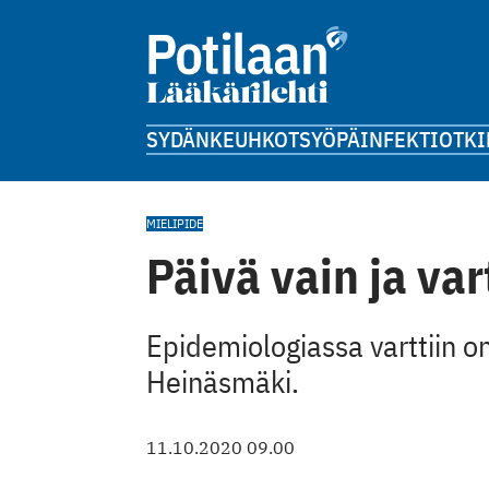
SYDÄN
KEUHKOT
SYÖPÄ
INFEKTIOT
KI
MIELIPIDE
Päivä vain ja var
Epidemiologiassa varttiin on 
Heinäsmäki.
11.10.2020 09.00