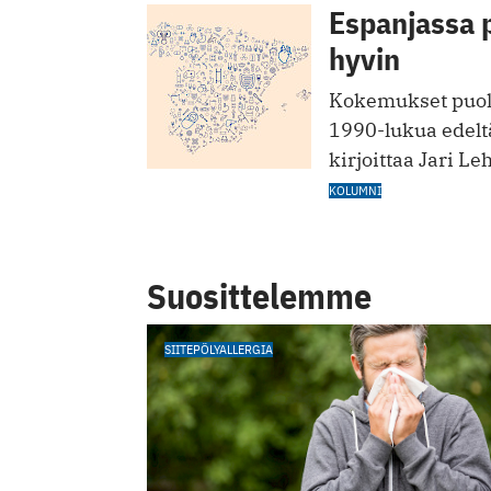
Espanjassa 
hyvin
Kokemukset puolt
1990-lukua edelt
kirjoittaa Jari Le
KOLUMNI
Suosittelemme
SIITEPÖLYALLERGIA