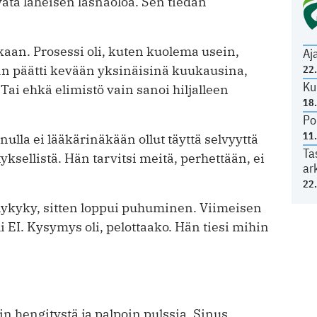
ata läheisen läsnäoloa. Sen tiedän
kaan. Prosessi oli, kuten kuolema usein,
Aj
 päätti kevään yksinäisinä kuukausina,
22
Ku
 Tai ehkä elimistö vain sanoi hiljalleen
18
Po
11
nulla ei lääkärinäkään ollut täyttä selvyyttä
Ta
yksellistä. Hän tarvitsi meitä, perhettään, ei
ar
22
elykyky, sitten loppui puhuminen. Viimeisen
i EI. Kysymys oli, pelottaako. Hän tiesi mihin
n hengitystä ja palpoin pulssia. Sinus,