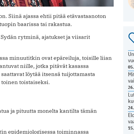
n. Siinä ajassa ehtii pitää etävastaanoton
 tuopin baarissa tai rakastua.
. Sydän rytminä, ajatukset ja viisarit
Un
 minuutitkin ovat epäreiluja, toisille liian
vu
aantuvat niille, jotka pitävät kasassa
05
aattavat löytää itsensä tuijottamasta
Mi
va
 toinen toistaiseksi.
26
Lu
ku
24
atua ja pituutta monelta kantilta tämän
El
va
15
gin epidemiologisessa toiminnassa