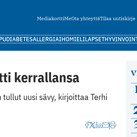
Mediakortti
Me
Ota yhteyttä
Tilaa uutiskirje
PU
DIABETES
ALLERGIA
IHO
MIELI
LAPSET
HYVINVOIN
V
tti kerrallansa
tullut uusi sävy, kirjoittaa Terhi