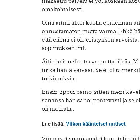
maksettu palvelu ei voi koskaan korv
omakohtaisesti.
Oma äitini alkoi kuolla epidemian ai
ennustamaton mutta varma. Ehkä hän
että elämä ei ole eristyksen arvoista.
sopimuksen irti.
Äitini oli melko terve mutta iäkäs. Mi
mikä häntä vaivasi. Se ei ollut merkit
tutkimuksia.
Ensin tippui paino, sitten meni käv
sanansa hän sanoi pontevasti ja se ol
oli matkalla.
Lue lisää:
Viikon käänteiset uutiset
Viimeiset vuorokaudet kuuntelin äidi