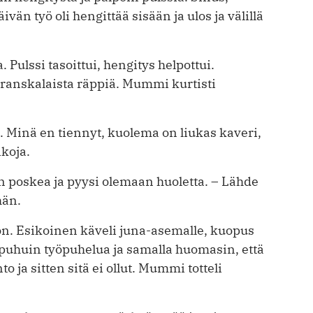
än työ oli hengittää ­sisään ja ulos ja välillä
a. Pulssi tasoittui, hengitys helpottui.
a ranskalaista räppiä. Mummi kurtisti
 Minä en tiennyt, kuolema on liukas kaveri,
ikoja.
in poskea ja pyysi olemaan huoletta. – Lähde
hän.
on. Esikoinen käveli juna-asemalle, kuopus
puhuin työpuhelua ja samalla huomasin, että
to ja sitten sitä ei ollut. Mummi totteli