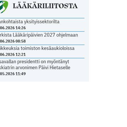
LÄÄKÄRILIITOSTA
ankohtaista yksityissektorilta
.06.2026 14:26
rkista Lääkäripäivien 2027 ohjelmaan
.06.2026 08:58
ikkeuksia toimiston kesäaukioloissa
.06.2026 12:21
savallan presidentti on myöntänyt
kkiatrin arvonimen Päivi Hietaselle
.05.2026 11:49