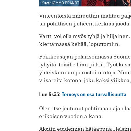
Kuva: KIMMO BRANDT
Viiteentoista minuuttiin mahtuu paljo
tai poliittisen puheen, kerkiää juoda
Vartti voi olla myös tyhjä ja hiljainen
kiertämässä kehää, loputtomiin.
Poikkeusajan polarisoimassa Suomessa
lyhyitä, toisille liian pitkiä. Työt kas
yhteiskunnan perustoimintoja. Muut s
viisareita kotona, joku kaksi viikkoa,
Lue lisää:
Terveys on osa turvallisuutta
Olen itse joutunut pohtimaan ajan la
erikoisen vuoden aikana.
Aloitin epidemian hätäapuna Helsin