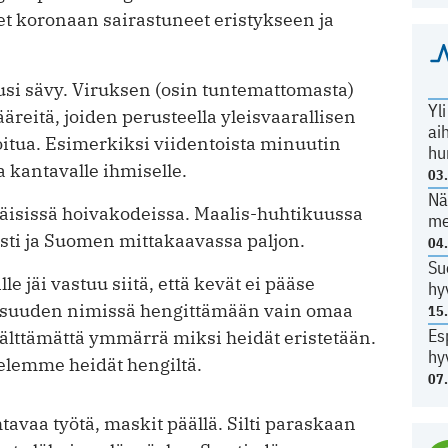
t koronaan sairastuneet eristykseen ja
uusi sävy. Viruksen (osin tuntemattomasta)
Yl
reitä, joiden perusteella yleisvaarallisen
ai
itua. Esimerkiksi viidentoista minuutin
hu
a kantavalle ihmiselle.
03
Nä
iläisissä hoivakodeissa. Maalis-huhtikuussa
me
ti ja Suomen mittakaavassa paljon.
04
Su
e jäi vastuu siitä, että kevät ei pääse
hy
allisuuden nimissä hengittämään vain omaa
15
Es
 välttämättä ymmärrä miksi heidät eristetään.
hy
jelemme heidät hengiltä.
07
vaa työtä, maskit päällä. Silti paraskaan