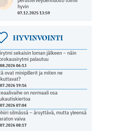
perusterveydenhuolto toimii
hyvin
07.12.2025 13:59
HYVINVOINTI
irytmi sekaisin loman jälkeen – näin
orokausirytmi palautuu
.08.2026 06:13
tä ovat minipillerit ja miten ne
ikuttavat?
.07.2026 19:16
teaalivaihe on normaali osa
ukautiskiertoa
.07.2026 07:04
ohiiri silmässä – ärsyttävä, mutta yleensä
araton vaiva
.07.2026 08:17