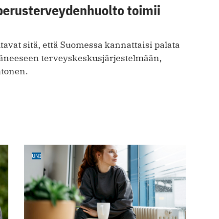
perusterveydenhuolto toimii
avat sitä, että Suomessa kannattaisi palata
äneeseen terveyskeskusjärjestelmään,
htonen.
UNI