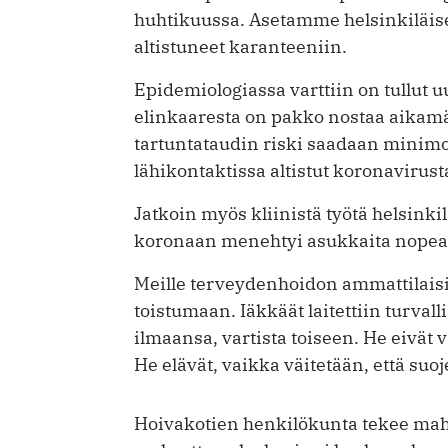
huhtikuussa. Asetamme helsinkiläise
altistuneet karanteeniin.
Epidemiologiassa varttiin on tullut 
elinkaaresta on pakko nostaa aikamää
tartuntataudin riski saadaan minimo
lähikontaktissa altistut koronavirust
Jatkoin myös kliinistä työtä helsink
koronaan menehtyi asukkaita nopeas
Meille terveydenhoidon ammattilaisill
toistumaan. Iäkkäät laitettiin turv
ilmaansa, vartista toiseen. He eivät
He elävät, vaikka väitetään, että suo
Hoivakotien henkilökunta tekee mahta