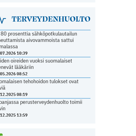
TERVEYDENHUOLTO
i 80 prosenttia sähköpotkulautailun
heuttamista aivovammoista sattui
malassa
.07.2026 10:39
iden oireiden vuoksi suomalaiset
nevät lääkäriin
.05.2026 08:52
omalaisen tehohoidon tulokset ovat
viä
.12.2025 08:19
panjassa perusterveydenhuolto toimii
vin
.12.2025 13:59