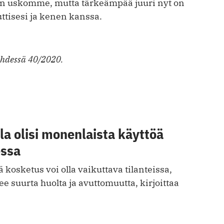
hin uskomme, mutta tärkeämpää juuri nyt on
uttisesi ja kenen kanssa.
ehdessä 40/2020.
a olisi monenlaista käyttöä
essa
 kosketus voi olla vaikuttava tilanteissa,
ee suurta huolta ja avuttomuutta, kirjoittaa