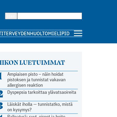
Hae
TI
TERVEYDENHUOLTO
MIELIPIDE
IIKON LUETUIMMAT
1
Ampiaisen pisto – näin hoidat
pistoksen ja tunnistat vakavan
allergisen reaktion
2
Dyspepsia tarkoittaa ylävatsaoireita
3
Läiskät iholla — tunnistatko, mistä
on kysymys?
Palleatyrä: syyt, oireet ja hoito