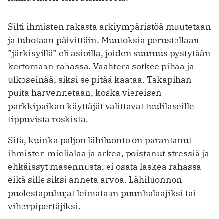
Silti ihmisten rakasta arkiympäristöä muutetaan
ja tuhotaan päivittäin. Muutoksia perustellaan
”järkisyillä” eli asioilla, joiden suuruus pystytään
kertomaan rahassa. Vaahtera sotkee pihaa ja
ulkoseinää, siksi se pitää kaataa. Takapihan
puita harvennetaan, koska viereisen
parkkipaikan käyttäjät valittavat tuulilaseille
tippuvista roskista.
Sitä, kuinka paljon lähiluonto on parantanut
ihmisten mielialaa ja arkea, poistanut stressiä ja
ehkäissyt masennusta, ei osata laskea rahassa
eikä sille siksi anneta arvoa. Lähiluonnon
puolestapuhujat leimataan puunhalaajiksi tai
viherpipertäjiksi.