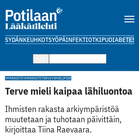
SYDÄN
KEUHKOT
SYÖPÄ
INFEKTIOT
KIPU
DIABETES
A
HAE
YMPÄRISTÖ
YMPÄRISTÖTERVEYS
MIELIPIDE
Terve mieli kaipaa lähiluontoa
Ihmisten rakasta arkiympäristöä
muutetaan ja tuhotaan päivittäin,
kirjoittaa Tiina Raevaara.