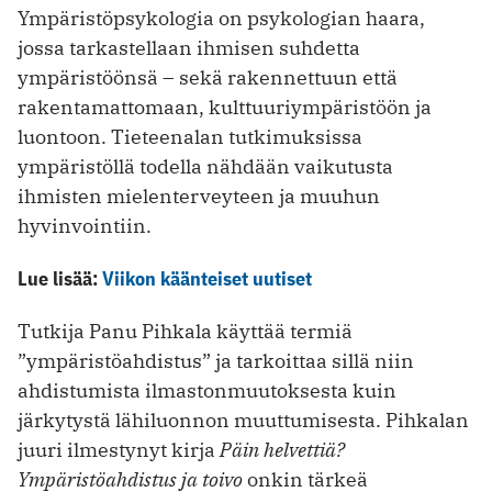
Ympäristöpsykologia on psykologian haara,
jossa tarkastellaan ihmisen suhdetta
ympäristöönsä – sekä rakennettuun että
rakentamattomaan, kulttuuriympäristöön ja
luontoon. Tieteenalan tutkimuksissa
ympäristöllä todella nähdään vaikutusta
ihmisten mielenterveyteen ja muuhun
hyvinvointiin.
Lue lisää:
Viikon käänteiset uutiset
Tutkija Panu Pihkala käyttää termiä
”ympäristöahdistus” ja tarkoittaa sillä niin
ahdistumista ilmastonmuutoksesta kuin
järkytystä lähiluonnon muuttumisesta. Pihkalan
juuri ilmestynyt kirja
Päin helvettiä?
Ympäristöahdistus ja toivo
onkin tärkeä