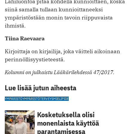
Lähiluontoa pitää kohdella kunnioittaen, koska
siinä samalla tullaan kunnioittaneeksi
ympäristöstään monin tavoin riippuvaista
ihmistä.
Tiina Raevaara
Kirjoittaja on kirjailija, joka väitteli aikoinaan
perinnöllisyystieteestä.
Kolumni on julkaistu Lääkärilehdessä 47/2017.
Lue lisää jutun aiheesta
YMPÄRISTÖ
YMPÄRISTÖTERVEYS
MIELIPIDE
Kosketuksella olisi
monenlaista käyttöä
parantamisessa