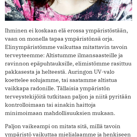
Ihminen ei koskaan elä erossa ympäristöstään,
vaan on monella tapaa ympäristönsä orja.
Elinympäristömme vaikuttaa mitattavin tavoin
terveyteemme: Altistumme ilmansaasteille ja
ravinnon epäpuhtauksille, elimistömme rasittuu
pakkasesta ja helteestä. Auringon UV-valo
koettelee solujamme, tai saatamme altistua
vaikkapa radonille. Tällaisia ympäristön
terveysteki­jöitä tutkitaan paljon ja niitä pyritään
kontrolloimaan tai ainakin haittoja
minimoimaan mahdollisuuksien mukaan.
Paljon vaikeampi on mitata sitä, millä tavoin
ympäristö vaikuttaa mielialaamme ja henkiseen