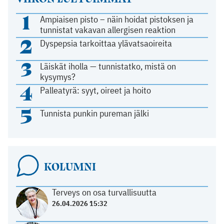
1
Ampiaisen pisto – näin hoidat pistoksen ja
tunnistat vakavan allergisen reaktion
2
Dyspepsia tarkoittaa ylävatsaoireita
3
Läiskät iholla — tunnistatko, mistä on
kysymys?
4
Palleatyrä: syyt, oireet ja hoito
5
Tunnista punkin pureman jälki
KOLUMNI
Terveys on osa turvallisuutta
26.04.2026 15:32