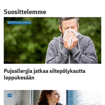
Suosittelemme
SIITEPÖLYALLERGIA
Pujoallergia jatkaa siitepölykautta
loppukesään
UNI