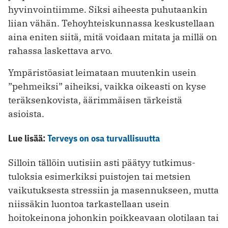
hyvinvointiimme. Siksi aiheesta puhutaankin
liian vähän. Tehoyhteiskunnassa keskustellaan
aina eniten siitä, mitä voidaan mitata ja millä on
rahassa laskettava arvo.
Ympäristöasiat leimataan muutenkin usein
”pehmeiksi” aiheiksi, vaikka oikeasti on kyse
teräksenkovista, äärimmäisen tärkeistä
asioista.
Lue lisää:
Terveys on osa turvallisuutta
Silloin tällöin uutisiin asti päätyy tutkimus­
tuloksia esimerkiksi puistojen tai metsien
vaikutuksesta stressiin ja masennukseen, mutta
niissäkin luontoa tarkastellaan usein
hoitokeinona johonkin poikkeavaan olotilaan tai