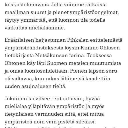
keskustelunavaus. Jotta voimme ratkaista
maailman suuret ja pienet ympäristöongelmat,
täytyy ymmärtää, että luonnon tila todella
vaikuttaa mielialaamme.
Eräänlaisen heijastuman Pihkalan esittelemästä
ympäristöahdistuksesta löysin Kimmo Ohtosen
tietokirjasta Metsäkansan tarina. Teoksessa
Ohtonen käy läpi Suomen metsien muuttumista
ja omaa luontosuhdettaan. Pienen lapsen suru
oli valtavaa, kun rakas lähimetsä kaadettiin
uuden asuinalueen tieltä.
Jokainen tarvitsee rentouttavan, hyvää
mielialaa ylläpitävän ympäristön ja myös
tietynlaisen varmuuden siitä, ettei tuttua
ympäristöä noin vain pistetä sileäksi.