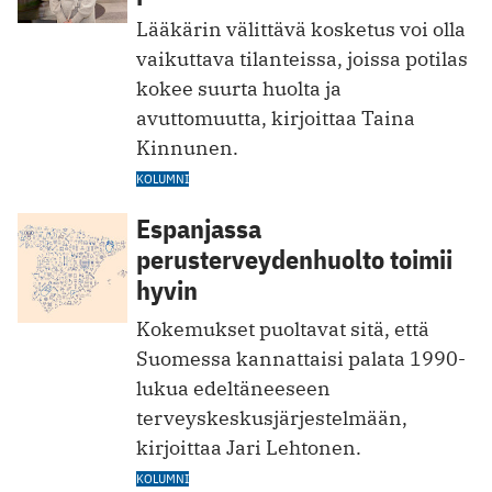
Lääkärin välittävä kosketus voi olla
vaikuttava tilanteissa, joissa potilas
kokee suurta huolta ja
avuttomuutta, kirjoittaa Taina
Kinnunen.
KOLUMNI
Espanjassa
perusterveydenhuolto toimii
hyvin
Kokemukset puoltavat sitä, että
Suomessa kannattaisi palata 1990-
lukua edeltäneeseen
terveyskeskusjärjestelmään,
kirjoittaa Jari Lehtonen.
KOLUMNI