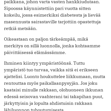
paikkana, johon varta vasten hankkiudutaan.
Sipoossa käynnistettiin pari vuotta sitten
kokeilu, jossa esimerkiksi diabetesta ja lievää
masennusta sairastaville tarjottiin opastettuja
retkiä metsään.
Oikeastaan on paljon tärkeämpää, mikä
merkitys on sillä luonnolla, jonka kohtaamme
päivittäisessä elämässämme.
Ihminen kiintyy ympäristöönsä. Tuttu
ympäristö tuo turvaa, vaikka sitä ei erikseen
ajattelisi. Luonto houkuttelee liikkumaan, mutta
rentouttaa myös paikallaanpysyjän. Jos joku
kaataisi minulle rakkaan, olohuoneen ikkunan
edessä seisovan vaahterani tai takapihan puut,
järkyttyisin ja lopulta ahdistuisin rakkaan
lähiluonnon tuhoutumisesta.