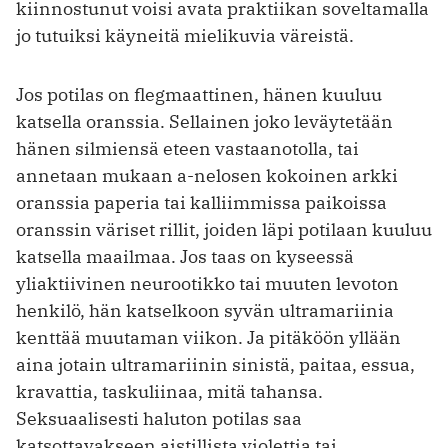
kiinnostunut voisi avata praktiikan soveltamalla
jo tutuiksi käyneitä mielikuvia väreistä.
Jos potilas on flegmaattinen, hänen kuuluu
katsella oranssia. Sellainen joko leväytetään
hänen silmiensä eteen vastaanotolla, tai
annetaan mukaan a-nelosen kokoinen arkki
oranssia paperia tai kalliimmissa paikoissa
oranssin väriset rillit, joiden läpi potilaan kuuluu
katsella maailmaa. Jos taas on kyseessä
yliaktiivinen neurootikko tai muuten levoton
henkilö, hän katselkoon syvän ultramariinia
kenttää muutaman viikon. Ja pitäköön yllään
aina jotain ultramariinin sinistä, paitaa, essua,
kravattia, taskuliinaa, mitä tahansa.
Seksuaalisesti haluton potilas saa
katsottavakseen aistillista violettia tai