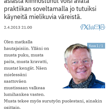
asiasta kiinnostunut voisi avata
praktiikan soveltamalla jo tutuiksi
käyneitä mielikuvia väreistä.
2.4.2013 21.00
Olen matkalla
Kuva 1 / 1
hautajaisiin. Ylläni on
musta puku, musta
paita, musta kravatti,
mustat kengät. Näen
mielessäni
saattoväen
mustissaan valkeaa
lumihankea vasten.
Musta tekee myös surutyön puolestani, ainakin
osittain.