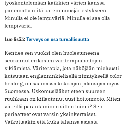
työskentelemään kaikkien värien kanssa
panematta niitä paremmuusjärjestykseen.
Minulla ei ole lempiväriä. Minulla ei saa olla
lempiväriä.
Lue lisää:
Terveys on osa turvallisuutta
Kenties sen vuoksi olen huolestuneena
seurannut erilaisten väriterapiahoitojen
sikiämistä. Väriterapia, jota näköjään mieluusti
kutsutaan englanninkielisellä nimityksellä color
healing, on saamassa koko ajan jalansijaa myös
Suomessa. Uskomuslääketieteen suureen
ruuhkaan on kiilautunut uusi hoitomuoto. Miten
väreillä parantaminen sitten toimii? Sen
periaatteet ovat varsin yksinkertaiset.
Vaikuttaakin että kuka tahansa asiasta