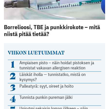
Borrelioosi, TBE ja punkkirokote – mitä
niistä pitää tietää?
VIIKON LUETUIMMAT
1
Ampiaisen pisto – näin hoidat pistoksen ja
tunnistat vakavan allergisen reaktion
2
Läiskät iholla — tunnistatko, mistä on
kysymys?
3
Palleatyrä: syyt, oireet ja hoito
4
Tunnista punkin pureman jälki
Unirytmi sekaisin loman jälkeen – näin