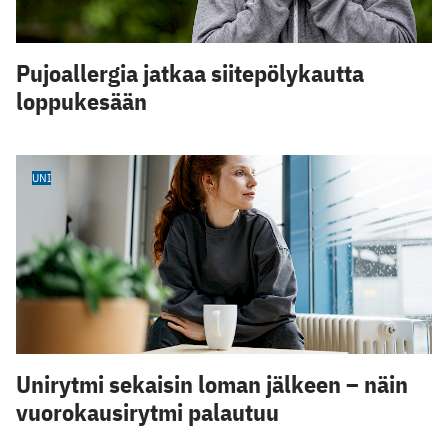
Pujoallergia jatkaa siitepölykautta
loppukesään
UNI
Unirytmi sekaisin loman jälkeen – näin
vuorokausirytmi palautuu