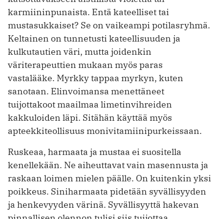
karmiinin­punaista. Entä kateelliset tai
mustasukkaiset? Se on vaikeampi potilasryhmä.
Keltainen on tunnetusti kateellisuuden ja
kulkutautien väri, mutta joidenkin
väriterapeuttien mukaan myös paras
vastalääke. Myrkky tappaa myrkyn, kuten
sanotaan. Elinvoimansa menettäneet
tuijottakoot maailmaa limetinvihreiden
kakkuloiden läpi. Sitähän käyttää myös
apteekkiteollisuus monivitamiinipurkeissaan.
Ruskeaa, harmaata ja mustaa ei suositella
kenellekään. Ne aiheuttavat vain masennusta ja
raskaan loimen mielen päälle. On kuitenkin ­yksi
poikkeus. Siniharmaata pidetään syvällisyyden
ja henkevyyden värinä. Syvällisyyttä hakevan
pinnallisen olennon tulisi siis tuijottaa