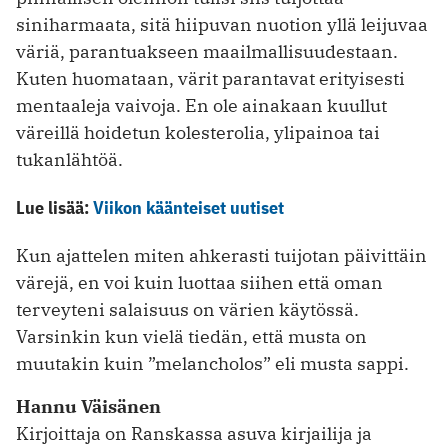
siniharmaata, sitä hiipuvan nuotion yllä leijuvaa
väriä, parantuakseen maailmallisuudestaan.
Kuten huomataan, värit parantavat erityisesti
mentaaleja vaivoja. En ole ainakaan kuullut
väreillä hoidetun kolesterolia, ylipainoa tai
tukanlähtöä.
Lue lisää:
Viikon käänteiset uutiset
Kun ajattelen miten ahkerasti tuijotan päivittäin
värejä, en voi kuin luottaa siihen että oman
terveyteni salaisuus on värien käytössä.
Varsinkin kun vielä tiedän, että musta on
muutakin kuin ”melancholos” eli musta sappi.
Hannu Väisänen
Kirjoittaja on Ranskassa asuva kirjailija ja