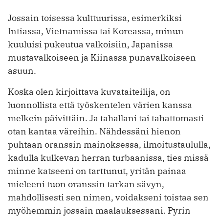
Jossain toisessa kulttuurissa, esimerkiksi
Intiassa, Vietnamissa tai Koreassa, minun
kuuluisi pukeutua valkoisiin, Japanissa
mustavalkoiseen ja Kiinassa punavalkoiseen
asuun.
Koska olen kirjoittava kuvataiteilija, on
luonnollista että työskentelen värien kanssa
melkein päivittäin. Ja tahallani tai tahattomasti
otan kantaa väreihin. Nähdessäni hienon
puhtaan oranssin mainoksessa, ilmoitustaululla,
kadulla kulkevan herran turbaanissa, ties missä
minne katseeni on tarttunut, yritän painaa
mieleeni tuon oranssin tarkan sävyn,
mahdollisesti sen nimen, voidakseni toistaa sen
myöhemmin jossain maalauksessani. Pyrin