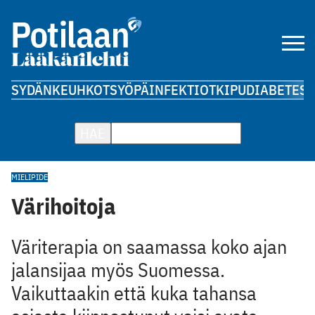
SYDÄN
KEUHKOT
SYÖPÄ
INFEKTIOT
KIPU
DIABETES
A
HAE
MIELIPIDE
Värihoitoja
Väriterapia on saamassa koko ajan
jalansijaa myös Suomessa.
Vaikuttaakin että kuka tahansa