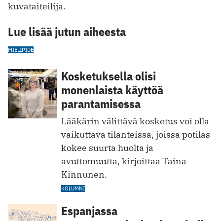
kuvataiteilija.
Lue lisää jutun aiheesta
MIELIPIDE
Kosketuksella olisi
monenlaista käyttöä
parantamisessa
Lääkärin välittävä kosketus voi olla
vaikuttava tilanteissa, joissa potilas
kokee suurta huolta ja
avuttomuutta, kirjoittaa Taina
Kinnunen.
KOLUMNI
Espanjassa