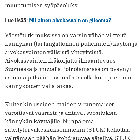
muuntumisen syöpäsoluksi.
Lue lisää:
Millainen aivokasvain on gliooma?
Väestötutkimuksissa on varsin vähän viitteitä
kännykän (tai langattomien puhelinten) käytön ja
aivokasvainten välisistä yhteyksistä.
Aivokasvainten ikäkorjattu ilmaantuvuus
Suomessa ja muualla Pohjoismaissa on pysynyt
samana pitkään – samalla tasolla kuin jo ennen
kännyköiden valta-aikaa.
Kuitenkin useiden maiden viranomaiset
varoittavat vaarasta ja antavat suosituksia
kännykän käyttäjille. Niinpä oma
säteilyturvakeskuksemmekin (STUK) kehottaa
välttämään päähän kohdistuvaa säteilyä. STUK