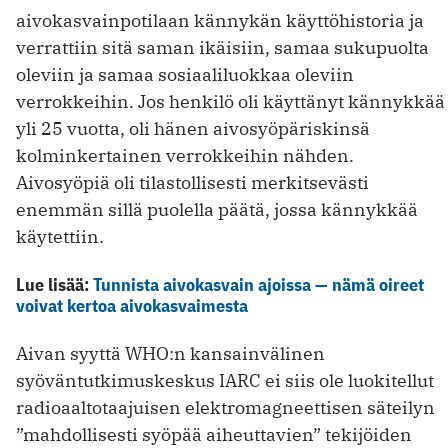
aivokasvainpotilaan kännykän käyttöhistoria ja
verrattiin sitä saman ikäisiin, samaa sukupuolta
oleviin ja samaa sosiaaliluokkaa oleviin
verrokkeihin. Jos henkilö oli käyttänyt kännykkää
yli 25 vuotta, oli hänen aivosyöpäriskinsä
kolminkertainen verrokkeihin nähden.
Aivosyöpiä oli tilastollisesti merkitsevästi
enemmän sillä puolella päätä, jossa kännykkää
käytettiin.
Lue lisää:
Tunnista aivokasvain ajoissa — nämä oireet
voivat kertoa aivokasvaimesta
Aivan syyttä WHO:n kansainvälinen
syöväntutkimuskeskus IARC ei siis ole luokitellut
radioaaltotaajuisen elektromagneettisen säteilyn
”mahdollisesti syöpää aiheuttavien” tekijöiden