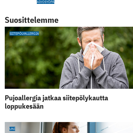
AIVOSYÖPÄ
Suosittelemme
SIITEPÖLYALLERGIA
Pujoallergia jatkaa siitepölykautta
loppukesään
UNI