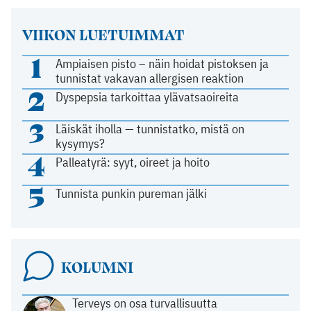
VIIKON LUETUIMMAT
1
Ampiaisen pisto – näin hoidat pistoksen ja
tunnistat vakavan allergisen reaktion
2
Dyspepsia tarkoittaa ylävatsaoireita
3
Läiskät iholla — tunnistatko, mistä on
kysymys?
4
Palleatyrä: syyt, oireet ja hoito
5
Tunnista punkin pureman jälki
KOLUMNI
Terveys on osa turvallisuutta