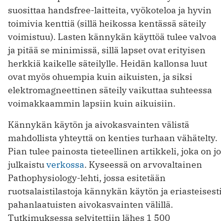
suosittaa handsfree-laitteita, vyökoteloa ja hyvin
toimivia kenttiä (sillä heikossa kentässä säteily
voimistuu). Lasten kännykän käyttöä tulee valvoa
ja pitää se minimissä, sillä lapset ovat erityisen
herkkiä kaikelle säteilylle. Heidän kallonsa luut
ovat myös ohuempia kuin aikuisten, ja siksi
elektromagneettinen säteily vaikuttaa suhteessa
voimakkaammin lapsiin kuin aikuisiin.
Kännykän käytön ja aivokasvainten välistä
mahdollista yhteyttä on kenties turhaan vähätelty.
Pian tulee painosta tieteellinen artikkeli, joka on jo
julkaistu
verkossa
. Kyseessä on arvovaltainen
Pathophysiology-lehti, jossa esitetään
ruotsalaistilastoja kännykän käytön ja eriasteisest
pahanlaatuisten aivokasvainten välillä.
Tutkimuksessa selvitettiin lähes 1 500