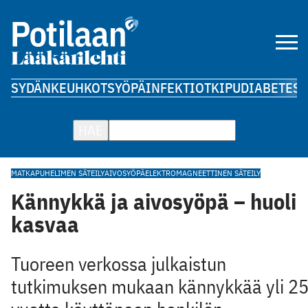
SYDÄN
KEUHKOT
SYÖPÄ
INFEKTIOT
KIPU
DIABETES
A
HAE
MATKAPUHELIMEN SÄTEILY
AIVOSYÖPÄ
ELEKTROMAGNEETTINEN SÄTEILY
Kännykkä ja aivosyöpä – huoli
kasvaa
Tuoreen verkossa julkaistun
tutkimuksen mukaan kännykkää yli 2