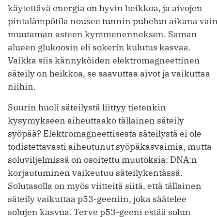
käytettävä energia on hyvin heikkoa, ja aivojen
pintalämpötila nousee tunnin puhelun aikana vai
muutaman asteen kymmenenneksen. Saman
alueen glukoosin eli sokerin kulutus kasvaa.
Vaikka siis kännyköiden elektromagneettinen
säteily on heikkoa, se saavuttaa aivot ja vaikuttaa
niihin.
Suurin huoli säteilystä liittyy tietenkin
kysymykseen aiheuttaako tällainen säteily
syöpää? Elektromagneettisesta säteilystä ei ole
todistettavasti aiheutunut syöpäkasvaimia, mutta
soluviljelmissä on osoitettu muutoksia: DNA:n
korjautuminen vaikeutuu säteilykentässä.
Solutasolla on myös viitteitä siitä, että tällainen
säteily vaikuttaa p53-geeniin, joka säätelee
solujen kasvua. Terve p53-geeni estää solun