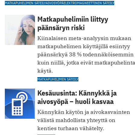
MATKAPUHELIMEN SÄTEILY
AIVOSYÖPÄ
ELEKTROMAGNEETTINEN SÄTEILY
Matkapuhelimiin liittyy
päänsäryn riski
Kiinalaisen meta-analyysin mukaan
matkapuhelimen käyttäjillä esiintyy
päänsärkyä 38 % todennäköisemmin
kuin niillä, jotka eivät matkapuhelint
käytä.
MATKAPUHELIMEN SÄTEILY
Kesäuusinta: Kännykkä ja
aivosyöpä – huoli kasvaa
Kännykän käytön ja aivokasvainten
välistä mahdollista yhteyttä on
kenties turhaan vähätelty.