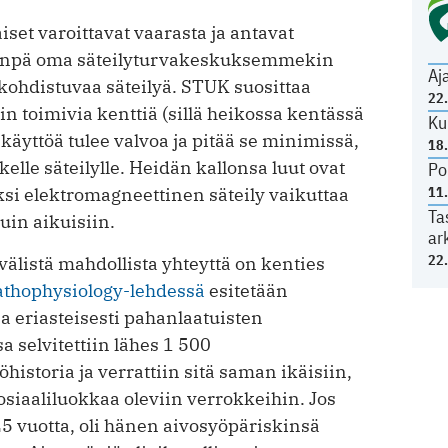
et varoittavat vaarasta ja antavat
Niinpä oma säteilyturvakeskuksemmekin
Aj
ohdistuvaa säteilyä. STUK suosittaa
22
vin toimivia kenttiä (sillä heikossa kentässä
Ku
käyttöä tulee valvoa ja pitää se minimissä,
18
kelle säteilylle. Heidän kallonsa luut ovat
Po
ksi elektromagneettinen säteily vaikuttaa
11
Ta
in aikuisiin.
ar
22
älistä mahdollista yhteyttä on kenties
athophysiology-lehdessä
esitetään
a eriasteisesti pahanlaatuisten
 selvitettiin lähes 1 500
istoria ja verrattiin sitä saman ikäisiin,
siaaliluokkaa oleviin verrokkeihin. Jos
25 vuotta, oli hänen aivosyöpäriskinsä