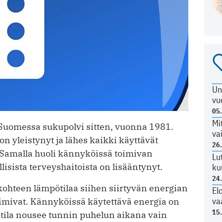
Un
vu
05
Mi
uomessa sukupolvi sitten, vuonna 1981.
va
n yleistynyt ja lähes kaikki käyttävät
26
 Samalla huoli kännyköissä toimivan
Lu
isista terveyshaitoista on lisääntynyt.
ku
24
kohteen lämpötilaa siihen siirtyvän energian
El
va
imivat. Kännyköissä käytettävä energia on
15
ötila nousee tunnin puhelun aikana vain