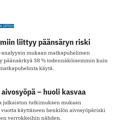
 SÄTEILY
iin liittyy päänsäryn riski
a-analyysin mukaan matkapuhelimen
ntyy päänsärkyä 38 % todennäköisemmin kuin
t matkapuhelinta käytä.
 aivosyöpä – huoli kasvaa
a julkaistun tutkimuksen mukaan
 vuotta käyttäneen henkilön aivosyöpäriski
nen verrokkeihin nähden.