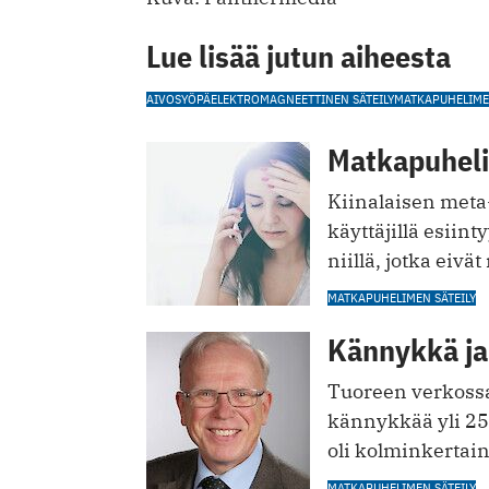
Lue lisää jutun aiheesta
AIVOSYÖPÄ
ELEKTROMAGNEETTINEN SÄTEILY
MATKAPUHELIMEN
Matkapuhelim
Kiinalaisen met
käyttäjillä esii
niillä, jotka eivä
MATKAPUHELIMEN SÄTEILY
Kännykkä ja
Tuoreen verkoss
kännykkää yli 25
oli kolminkertai
MATKAPUHELIMEN SÄTEILY