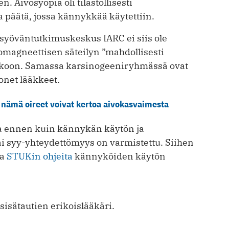
 Aivosyöpiä oli tilastollisesti
 päätä, jossa kännykkää käytettiin.
syöväntutkimuskeskus IARC ei siis ole
romagneettisen säteilyn ”mahdollisesti
ukkoon. Samassa karsinogeeniryhmässä ovat
onet lääkkeet.
 nämä oireet voivat kertoa aivokasvaimesta
sia ennen kuin kännykän käytön ja
ai syy-yhteydettömyys on varmistettu. Siihen
aa
STUKin ohjeita
kännyköiden käytön
 sisätautien erikoislääkäri.