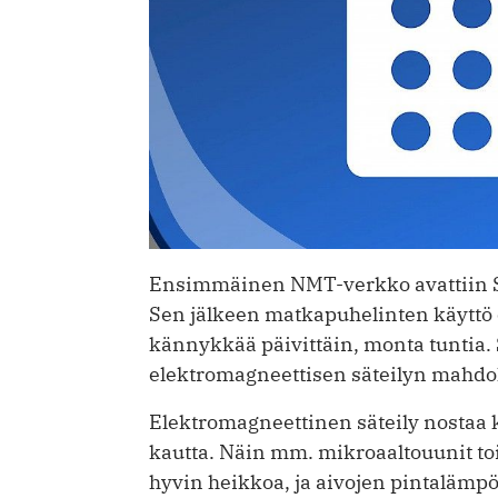
Ensimmäinen NMT-verkko avattiin S
Sen jälkeen matkapuhelinten käyttö o
kännykkää päivittäin, monta tuntia.
elektromagneettisen säteilyn mahdoll
Elektromagneettinen säteily nostaa 
kautta. Näin mm. mikroaaltouunit to
hyvin heikkoa, ja aivojen pintalämp