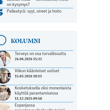
4
on kysymys?
5
Palleatyrä: syyt, oireet ja hoito
KOLUMNI
Terveys on osa turvallisuutta
26.04.2026 15:32
Viikon käänteiset uutiset
15.03.2026 10:15
Kosketuksella olisi monenlaista
käyttöä parantamisessa
11.12.2025 09:58
Espanjassa