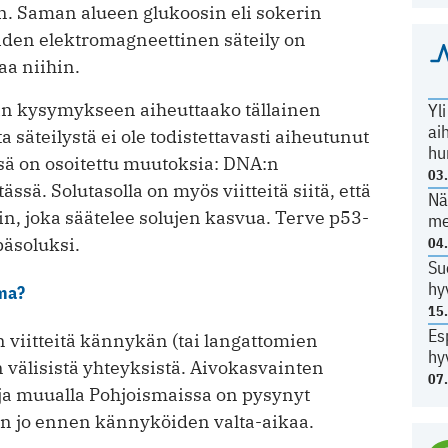
Saman alueen glukoosin eli sokerin
iden elektromagneettinen säteily on
aa niihin.
nkin kysymykseen aiheuttaako tällainen
Yl
ai
 säteilystä ei ole todistettavasti aiheutunut
hu
sä on osoitettu muutoksia: DNA:n
03
sä. Solutasolla on myös viitteitä siitä, että
Nä
in, joka säätelee solujen kasvua. Terve p53-
me
äsoluksi.
04
Su
hy
oma?
15
Es
 viitteitä kännykän (tai langattomien
hy
 välisistä yhteyksistä. Aivokasvainten
07
ja muualla Pohjoismaissa on pysynyt
in jo ennen kännyköiden valta-aikaa.