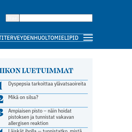
Hae
TI
TERVEYDENHUOLTO
MIELIPIDE
IIKON LUETUIMMAT
1
Dyspepsia tarkoittaa ylävatsaoireita
2
Mikä on silsa?
3
Ampiaisen pisto – näin hoidat
pistoksen ja tunnistat vakavan
allergisen reaktion
Läiskät iholla — tunnistatko, mistä