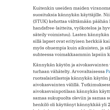
Kuitenkin useiden maiden viranomais
suosituksia kännykän käyttäjille. 
(STUK) kehottaa välttämään päähän k
handsfree-laitteita, vyökoteloa ja hy
säteily voimistuu). Lasten kännykän 
sillä lapset ovat erityisen herkkiä kai
myös ohuempia kuin aikuisten, ja si
suhteessa voimakkaammin lapsiin ku
Kännykän käytön ja aivokasvainten v
turhaan vähätelty. Arvovaltaisessa
P
ruotsalaistilastoja kännykän käytön j
aivokasvainten välillä. Tutkimuksessa
aivokasvainpotilaan kännykän käyttöh
samaa sukupuolta oleviin ja samaa so
henkilö oli käyttänyt kännykkää yli 