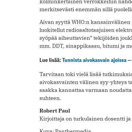
kolminkertainen verrokkeihin nähden.
merkitsevästi enemmän sillä puolella
Aivan syyttä WHO:n kansainvälinen 
luokitellut radioaaltotaajuisen elekt
syöpää aiheuttavien” tekijöiden jo
mm. DDT, sinappikaasu, bitumi ja m
Lue lisää:
Tunnista aivokasvain ajoissa —
Tarvitaan toki vielä lisää tutkimuk
aivokasvainten välinen syy-yhteys t
saakka kannattaa varmaan noudatt
suhteen.
Robert Paul
Kirjoittaja on turkulainen dosentti ja
Kuva: Panthermedia