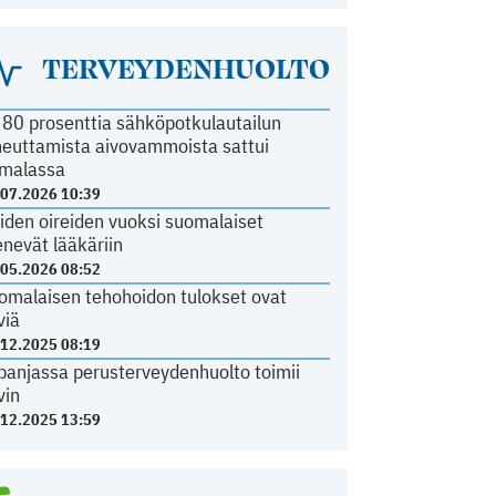
TERVEYDENHUOLTO
i 80 prosenttia sähköpotkulautailun
heuttamista aivovammoista sattui
malassa
.07.2026 10:39
iden oireiden vuoksi suomalaiset
nevät lääkäriin
.05.2026 08:52
omalaisen tehohoidon tulokset ovat
viä
.12.2025 08:19
panjassa perusterveydenhuolto toimii
vin
.12.2025 13:59