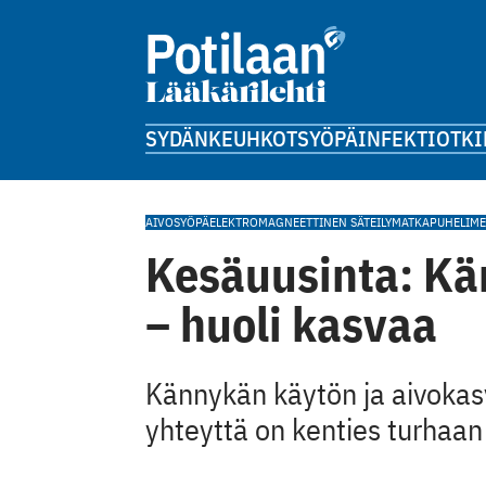
SYDÄN
KEUHKOT
SYÖPÄ
INFEKTIOT
KI
AIVOSYÖPÄ
ELEKTROMAGNEETTINEN SÄTEILY
MATKAPUHELIMEN
Kesäuusinta: Kä
– huoli kasvaa
Kännykän käytön ja aivokasv
yhteyttä on kenties turhaan