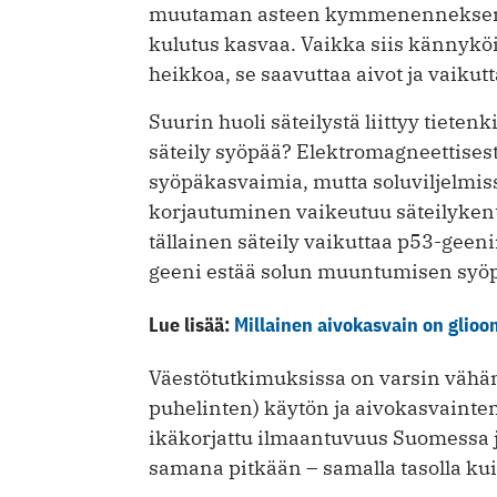
muutaman asteen kymmenenneksen. 
kulutus kasvaa. Vaikka siis kännykö
heikkoa, se saavuttaa aivot ja vaikutt
Suurin huoli säteilystä liittyy tiete
säteily syöpää? Elektromagneettisesta
syöpäkasvaimia, mutta soluviljelmis
korjautuminen vaikeutuu säteilykentäs
tällainen säteily vaikuttaa p53-geeni
geeni estää solun muuntumisen syöp
Lue lisää:
Millainen aivokasvain on glio
Väestötutkimuksissa on varsin vähän
puhelinten) käytön ja aivokasvainten
ikäkorjattu ilmaantuvuus Suomessa 
samana pitkään – samalla tasolla ku