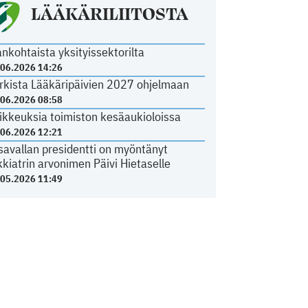
LÄÄKÄRILIITOSTA
ankohtaista yksityissektorilta
.06.2026 14:26
rkista Lääkäripäivien 2027 ohjelmaan
.06.2026 08:58
ikkeuksia toimiston kesäaukioloissa
.06.2026 12:21
savallan presidentti on myöntänyt
kkiatrin arvonimen Päivi Hietaselle
.05.2026 11:49