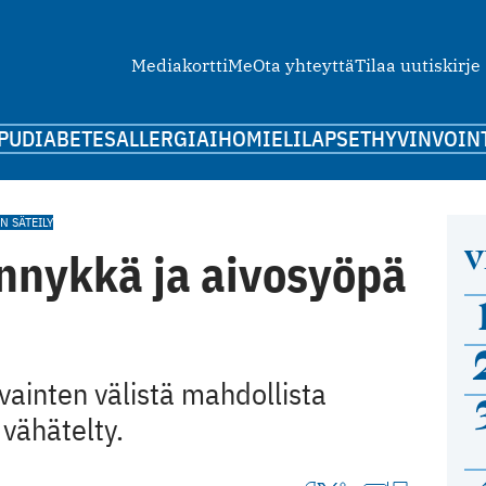
Mediakortti
Me
Ota yhteyttä
Tilaa uutiskirje
PU
DIABETES
ALLERGIA
IHO
MIELI
LAPSET
HYVINVOIN
 SÄTEILY
V
nnykkä ja aivosyöpä
ainten välistä mahdollista
 vähätelty.