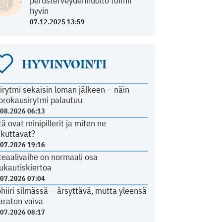
perusterveydenhuolto toimii
hyvin
07.12.2025 13:59
HYVINVOINTI
irytmi sekaisin loman jälkeen – näin
orokausirytmi palautuu
.08.2026 06:13
tä ovat minipillerit ja miten ne
ikuttavat?
.07.2026 19:16
teaalivaihe on normaali osa
ukautiskiertoa
.07.2026 07:04
ohiiri silmässä – ärsyttävä, mutta yleensä
araton vaiva
.07.2026 08:17