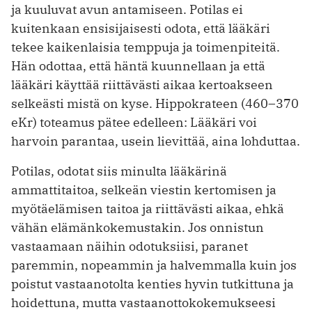
ja kuuluvat avun antamiseen. Potilas ei
kuitenkaan ensisijaisesti odota, että lääkäri
tekee kaikenlaisia temppuja ja toimenpiteitä.
Hän odottaa, että häntä kuunnellaan ja että
lääkäri käyttää riittävästi aikaa kertoakseen
selkeästi mistä on kyse. Hippokrateen (460–370
eKr) toteamus pätee edelleen: Lääkäri voi
harvoin parantaa, usein lievittää, aina lohduttaa.
Potilas, odotat siis minulta lääkärinä
ammattitaitoa, selkeän viestin kertomisen ja
myötäelämisen taitoa ja riittävästi aikaa, ehkä
vähän elämänkokemustakin. Jos onnistun
vastaamaan näihin odotuksiisi, paranet
paremmin, nopeammin ja halvemmalla kuin jos
poistut vastaanotolta kenties hyvin tutkittuna ja
hoidettuna, mutta vastaanottokokemukseesi