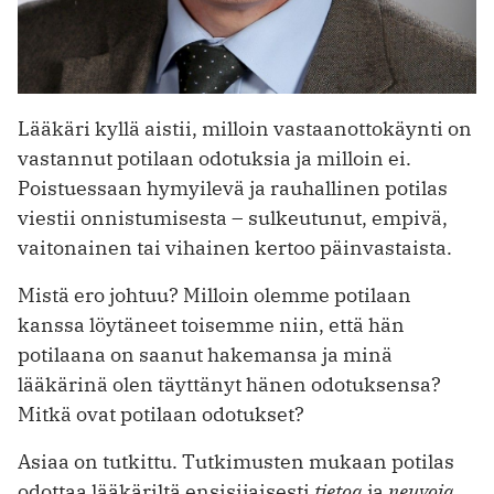
Lääkäri kyllä aistii, milloin vastaanottokäynti on
vastannut potilaan odotuksia ja milloin ei.
Poistuessaan hymyilevä ja rauhallinen potilas
viestii onnistumisesta – sulkeutunut, empivä,
vaitonainen tai vihainen kertoo päinvastaista.
Mistä ero johtuu? Milloin olemme potilaan
kanssa löytäneet toisemme niin, että hän
potilaana on saanut hakemansa ja minä
lääkärinä olen täyttänyt hänen odotuksensa?
Mitkä ovat potilaan odotukset?
Asiaa on tutkittu. Tutkimusten mukaan potilas
odottaa lääkäriltä ensisijaisesti
tietoa
ja
neuvoja.