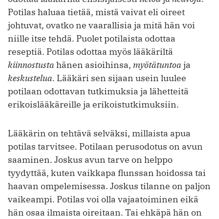
Potilas haluaa tietää, mistä vaivat eli oireet
johtuvat, ovatko ne vaarallisia ja mitä hän voi
niille itse tehdä. Puolet potilaista odottaa
reseptiä.
Potilas odottaa myös lääkäriltä
kiinnostusta
hänen asioihinsa,
myötätuntoa
ja
keskustelua.
Lääkäri sen sijaan usein luulee
potilaan odottavan tutkimuksia ja lähetteitä
erikoislääkäreille ja erikoistutkimuksiin.
Lääkärin on tehtävä selväksi, millaista apua
potilas tarvitsee. Potilaan perusodotus on avun
saaminen. Joskus avun tarve on helppo
tyydyttää, kuten vaikkapa flunssan hoidossa tai
haavan ompelemisessa. Joskus tilanne on paljon
vaikeampi. Potilas voi olla vajaatoiminen eikä
hän osaa ilmaista oireitaan. Tai ehkäpä hän on