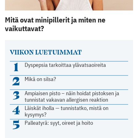
Mitä ovat minipillerit ja miten ne
vaikuttavat?
VIIKON LUETUIMMAT
1
Dyspepsia tarkoittaa ylävatsaoireita
2
Mikä on silsa?
3
Ampiaisen pisto – näin hoidat pistoksen ja
tunnistat vakavan allergisen reaktion
4
Läiskät iholla — tunnistatko, mistä on
kysymys?
5
Palleatyrä: syyt, oireet ja hoito