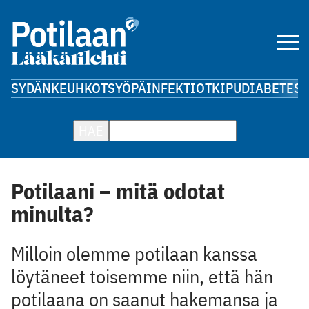
SYDÄN
KEUHKOT
SYÖPÄ
INFEKTIOT
KIPU
DIABETES
A
HAE
Potilaani – mitä odotat
minulta?
Milloin olemme potilaan kanssa
löytäneet toisemme niin, että hän
potilaana on saanut hakemansa ja