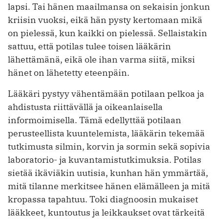
lapsi. Tai hänen maailmansa on sekaisin jonkun
kriisin vuoksi, eikä hän pysty kertomaan mikä
on pielessä, kun kaikki on pielessä. Sellaistakin
sattuu, että potilas tulee toisen lääkärin
lähettämänä, eikä ole ihan varma siitä, miksi
hänet on lähetetty eteenpäin.
Lääkäri pystyy vähentämään potilaan pelkoa ja
ahdistusta riittävällä ja oikeanlaisella
informoimisella. Tämä edellyttää potilaan
perusteellista kuuntelemista, lääkärin tekemää
tutkimusta silmin, korvin ja sormin sekä sopivia
laboratorio- ja kuvantamistutkimuksia. Potilas
sietää ikäviäkin uutisia, kunhan hän ymmärtää,
mitä tilanne merkitsee hänen elämälleen ja mitä
kropassa tapahtuu. Toki diagnoosin mukaiset
lääkkeet, kuntoutus ja leikkaukset ovat tärkeitä