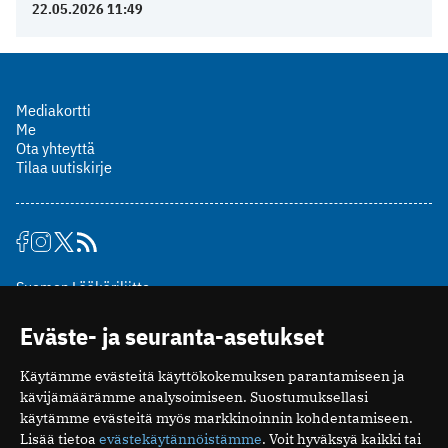
22.05.2026 11:49
Mediakortti
Me
Ota yhteyttä
Tilaa uutiskirje
Suomen Lääkäriliitto
Mäkelänkatu 2, PL 49
Eväste- ja seuranta-asetukset
00510 Helsinki
puh. (09) 393 091
Käytämme evästeitä käyttökokemuksen parantamiseen ja
toimitus@potilaanlaakarilehti.fi
kävijämäärämme analysoimiseen. Suostumuksellasi
käytämme evästeitä myös markkinoinnin kohdentamiseen.
ISSN 2323-9476
Lisää tietoa
evästekäytännöistämme
. Voit hyväksyä kaikki tai