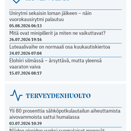
Unirytmi sekaisin loman jälkeen – näin
vuorokausirytmi palautuu
05.08.2026 06:13
Mitä ovat minipillerit ja miten ne vaikuttavat?
26.07.2026 19:16
Luteaalivaihe on normaali osa kuukautiskiertoa
24.07.2026 07:04
Elohiiri silmässä – ärsyttävä, mutta yleensä
vaaraton vaiva
15.07.2026 08:17
TERVEYDENHUOLTO
Yli 80 prosenttia sähköpotkulautailun aiheuttamista
aivovammoista sattui humalassa
03.07.2026 10:39
Näiden oireiden vuoksi suomalaiset menevät