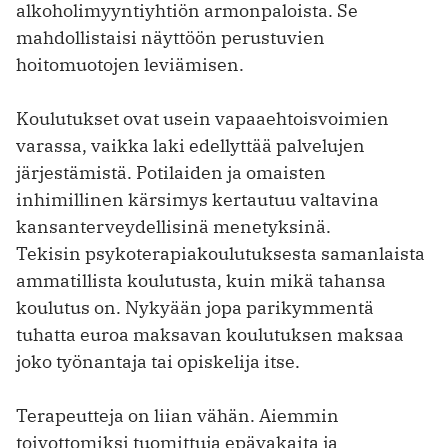
alkoholimyyntiyhtiön armonpaloista. Se
mahdollistaisi näyttöön perustuvien
hoitomuotojen leviämisen.
Koulutukset ovat usein vapaaehtoisvoimien
varassa, vaikka laki edellyttää palvelujen
järjestämistä. Potilaiden ja omaisten
inhimillinen kärsimys kertautuu valtavina
kansanterveydellisinä menetyksinä.
Tekisin psykoterapiakoulutuksesta samanlaista
ammatillista koulutusta, kuin mikä tahansa
koulutus on. Nykyään jopa parikymmentä
tuhatta euroa maksavan koulutuksen maksaa
joko työnantaja tai opiskelija itse.
Terapeutteja on liian vähän. Aiemmin
toivottomiksi tuomittuja epävakaita ja