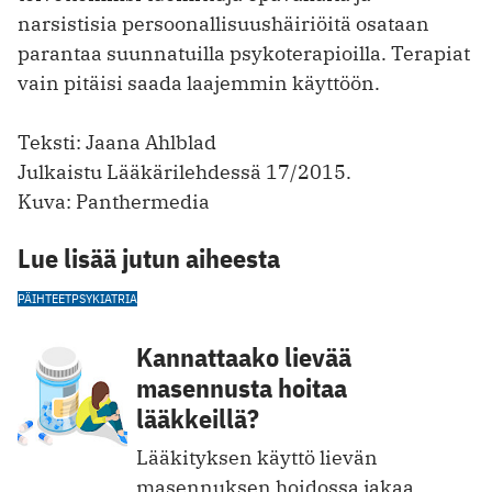
narsistisia persoonallisuushäiriöitä osataan
parantaa suunnatuilla psykoterapioilla. Terapiat
vain pitäisi saada laajemmin käyttöön.
Teksti: Jaana Ahlblad
Julkaistu Lääkärilehdessä 17/2015.
Kuva: Panthermedia
Lue lisää jutun aiheesta
PÄIHTEET
PSYKIATRIA
Kannattaako lievää
masennusta hoitaa
lääkkeillä?
Lääkityksen käyttö lievän
masennuksen hoidossa jakaa