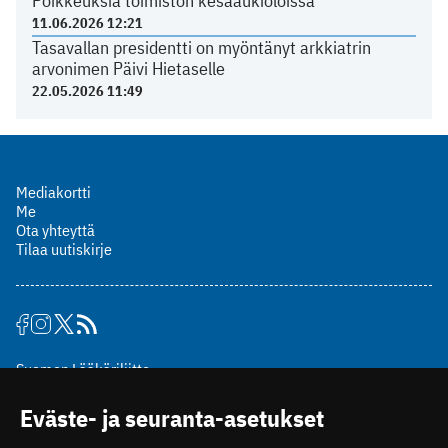
Poikkeuksia toimiston kesäaukioloissa
11.06.2026 12:21
Tasavallan presidentti on myöntänyt arkkiatrin
arvonimen Päivi Hietaselle
22.05.2026 11:49
Mediakortti
Me
Ota yhteyttä
Tilaa uutiskirje
Suomen Lääkäriliitto
Mäkelänkatu 2, PL 49
Eväste- ja seuranta-asetukset
00510 Helsinki
puh. (09) 393 091