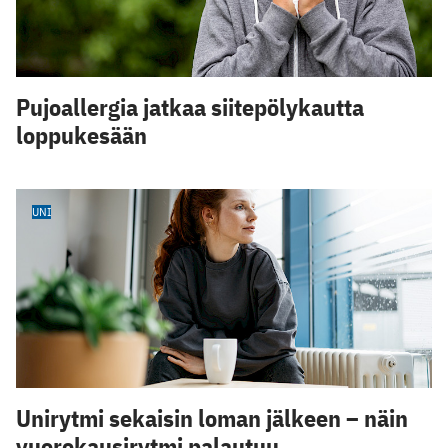
Pujoallergia jatkaa siitepölykautta
loppukesään
UNI
Unirytmi sekaisin loman jälkeen – näin
vuorokausirytmi palautuu