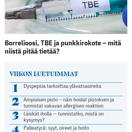
Borrelioosi, TBE ja punkkirokote – mitä
niistä pitää tietää?
VIIKON LUETUIMMAT
1
Dyspepsia tarkoittaa ylävatsaoireita
2
Ampiaisen pisto – näin hoidat pistoksen ja
tunnistat vakavan allergisen reaktion
3
Läiskät iholla — tunnistatko, mistä on
kysymys?
4
Palleatyrä: syyt, oireet ja hoito