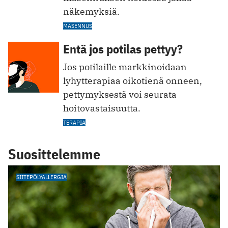
näkemyksiä.
MASENNUS
Entä jos potilas pettyy?
Jos potilaille markkinoidaan
lyhytterapiaa oikotienä onneen,
pettymyksestä voi seurata
hoitovastaisuutta.
TERAPIA
Suosittelemme
SIITEPÖLYALLERGIA