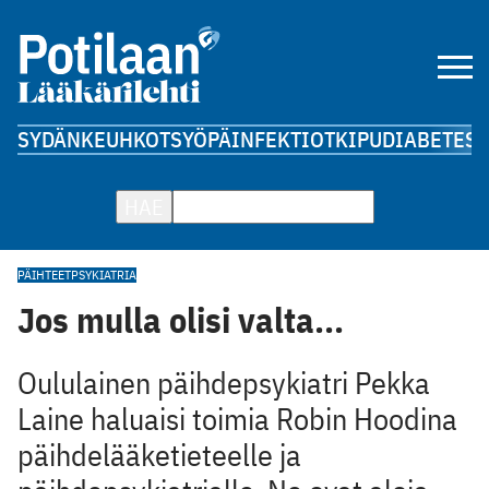
SYDÄN
KEUHKOT
SYÖPÄ
INFEKTIOT
KIPU
DIABETES
A
HAE
PÄIHTEET
PSYKIATRIA
Jos mulla olisi valta...
Oululainen päihdepsykiatri Pekka
Laine haluaisi toimia Robin Hoodina
päihdelääketieteelle ja