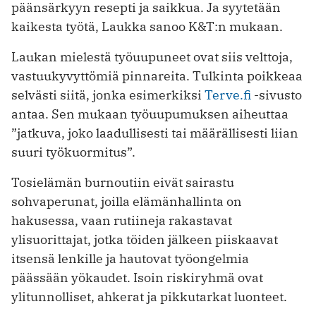
päänsärkyyn resepti ja saikkua. Ja syytetään
kaikesta työtä, Laukka sanoo K&T:n mukaan.
Laukan mielestä työuupuneet ovat siis velttoja,
vastuukyvyttömiä pinnareita. Tulkinta poikkeaa
selvästi siitä, jonka esimerkiksi
Terve.fi
-sivusto
antaa. Sen mukaan työuupumuksen aiheuttaa
”jatkuva, joko laadullisesti tai määrällisesti liian
suuri työkuormitus”.
Tosielämän burnoutiin eivät sairastu
sohvaperunat, joilla elämänhallinta on
hakusessa, vaan rutiineja rakastavat
ylisuorittajat, jotka töiden jälkeen piiskaavat
itsensä lenkille ja hautovat työongelmia
päässään yökaudet. Isoin riskiryhmä ovat
ylitunnolliset, ahkerat ja pikkutarkat luonteet.