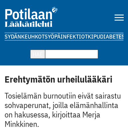
SYDÄN
KEUHKOT
SYÖPÄ
INFEKTIOT
KIPU
DIABETES
A
HAE
Erehtymätön urheilulääkäri
Tosielämän burnoutiin eivät sairastu
sohvaperunat, joilla elämänhallinta
on hakusessa, kirjoittaa Merja
Minkkinen.