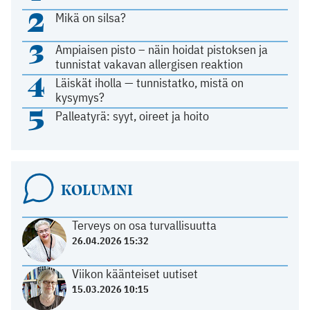
2
Mikä on silsa?
3
Ampiaisen pisto – näin hoidat pistoksen ja
tunnistat vakavan allergisen reaktion
4
Läiskät iholla — tunnistatko, mistä on
kysymys?
5
Palleatyrä: syyt, oireet ja hoito
KOLUMNI
Terveys on osa turvallisuutta
26.04.2026 15:32
Viikon käänteiset uutiset
15.03.2026 10:15