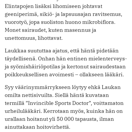
Elintapojen lisäksi lihomiseen johtavat
geeniperimä, sikiö- ja lapsuusajan ravitsemus,
vuorotyö, jopa suoliston huono mikrobiflora.
Monet sairaudet, kuten masennus ja
unettomuus, lihottavat.
Laukkaa suututtaa ajatus, että häntä pidetään
täydellisenä. Onhan hän entinen mielenterveys-
ja syömishäiriöpotilas ja kertonut sairaudestaan
poikkeuksellisen avoimesti – ollakseen lääkäri.
Syy väärinymmärrykseen löytyy ehkä Laukan
omilta nettisivuilta. Siellä häntä kuvataan
termillä ”Invincible Sports Doctor”, voittamaton
urheilulääkäri. Kerrotaan myös, kuinka hän on
urallaan hoitanut yli 50 000 tapausta, ilman
ainuttakaan hoitovirhettä.