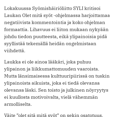
Lokakuussa Syömishäiriöliitto SYLI kritisoi
Laukan Olet mitä syöt -ohjelmassa harjoittamaa
negatiivista kommentointia ja koko ohjelman
formaattia. Lihavuus ei liiton mukaan nykyään
johdu tiedon puutteesta, eikä ylipainoisia pidä
syyllistää tekemällä heidän ongelmistaan
viihdettä.
Laukka ei ole ainoa lääkäri, joka puhuu
ylipainon ja liikkumattomuuden vaaroista.
Mutta länsimaisessa kulttuuripiirissä on tuskin
ylipainoista aikuista, joka ei tiedä olevansa
olevansa läski. Sen toisto ja julkinen nöyryytys
ei kuullosta motivoivalta, vielä vähemmän
armolliselta.
Väite ”olet sitä mitä syöt” on sekin osatotuus.