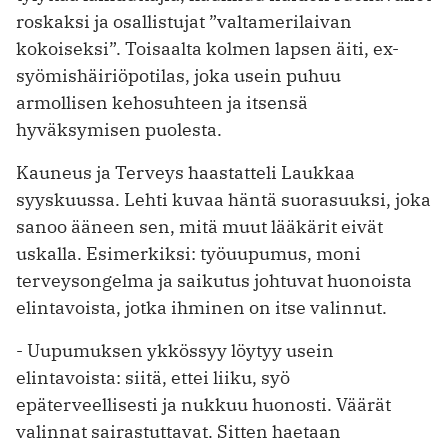
roskaksi ja osallistujat ”valtamerilaivan
kokoiseksi”. Toisaalta kolmen lapsen äiti, ex-
syömishäiriöpotilas, joka usein puhuu
armollisen kehosuhteen ja itsensä
hyväksymisen puolesta.
Kauneus ja Terveys haastatteli Laukkaa
syyskuussa. Lehti kuvaa häntä suorasuuksi, joka
sanoo ääneen sen, mitä muut lääkärit eivät
uskalla. Esimerkiksi: työuupumus, moni
terveysongelma ja saikutus johtuvat huonoista
elintavoista, jotka ihminen on itse valinnut.
- Uupumuksen ykkössyy löytyy usein
elintavoista: siitä, ettei liiku, syö
epäterveellisesti ja nukkuu huonosti. Väärät
valinnat sairastuttavat. Sitten haetaan