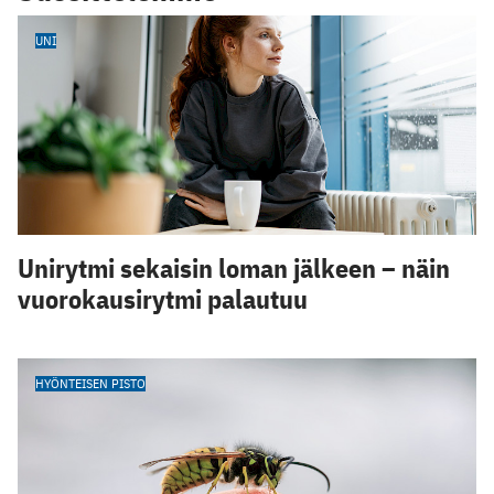
UNI
Unirytmi sekaisin loman jälkeen – näin
vuorokausirytmi palautuu
HYÖNTEISEN PISTO