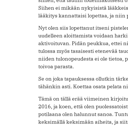
siihen, että tautini todennäköisesti 
Siihen ei mikään nykyisistä lääkkei
lääkitys kannattaisi lopettaa, ja nii
Nyt olen siis lopettanut itseni piste
uudelleen aloittamista voidaan harki
aktivoituvan. Pidän peukkua, ettei nii
tulossa myös tasaisesti etenevää ta
niiden tulonopeudesta ei ole tietoa, p
toivoa parasta.
Se on joka tapauksessa ollutkin tär
tähänkin asti. Koettaa osata pelata ni
Tämä on tällä erää viimeinen kirjoit
2016, ja koen, että olen puolessatoi
potilaana olen halunnut sanoa. Tuntuu
keksimällä keksimään aiheita, ja siitä 