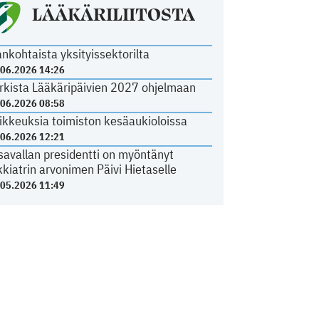
LÄÄKÄRILIITOSTA
ankohtaista yksityissektorilta
.06.2026 14:26
rkista Lääkäripäivien 2027 ohjelmaan
.06.2026 08:58
ikkeuksia toimiston kesäaukioloissa
.06.2026 12:21
savallan presidentti on myöntänyt
kkiatrin arvonimen Päivi Hietaselle
.05.2026 11:49