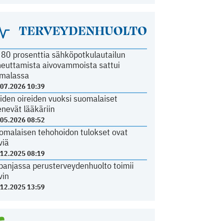
TERVEYDENHUOLTO
i 80 prosenttia sähköpotkulautailun
heuttamista aivovammoista sattui
malassa
.07.2026 10:39
iden oireiden vuoksi suomalaiset
nevät lääkäriin
.05.2026 08:52
omalaisen tehohoidon tulokset ovat
viä
.12.2025 08:19
panjassa perusterveydenhuolto toimii
vin
.12.2025 13:59