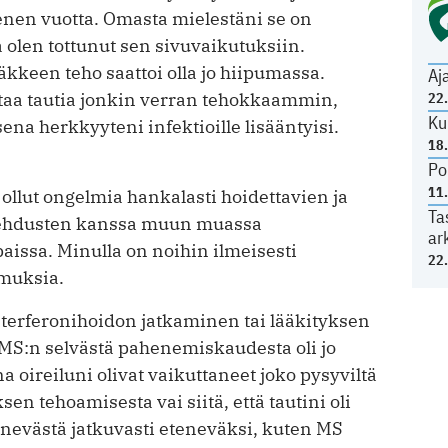
enen vuotta. Omasta mielestäni se on
a olen tottunut sen sivuvaikutuksiin.
äkkeen teho saattoi olla jo hiipumassa.
Aj
staa tautia jonkin verran tehokkaammin,
22
Ku
na herkkyyteni infektioille lisääntyisi.
18
Po
11
 ollut ongelmia hankalasti hoidettavien ja
Ta
ulehdusten kanssa muun muassa
ar
aissa. Minulla on noihin ilmeisesti
22
umuksia.
interferonihoidon jatkaminen tai lääkityksen
MS:n selvästä pahenemiskaudesta oli jo
a oireiluni olivat vaikuttaneet joko pysyviltä
ksen tehoamisesta vai siitä, että tautini oli
evästä jatkuvasti eteneväksi, kuten MS