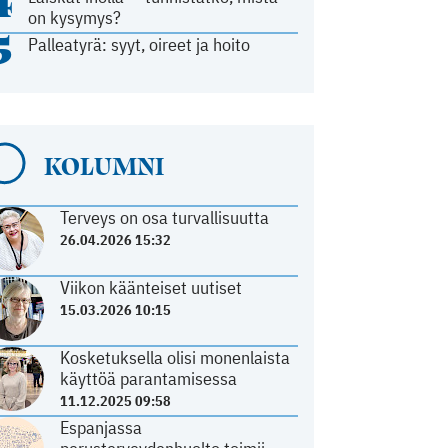
4
on kysymys?
5
Palleatyrä: syyt, oireet ja hoito
KOLUMNI
Terveys on osa turvallisuutta
26.04.2026 15:32
Viikon käänteiset uutiset
15.03.2026 10:15
Kosketuksella olisi monenlaista
käyttöä parantamisessa
11.12.2025 09:58
Espanjassa