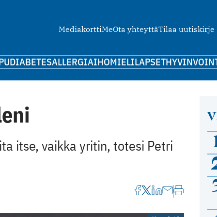
Mediakortti
Me
Ota yhteyttä
Tilaa uutiskirje
PU
DIABETES
ALLERGIA
IHO
MIELI
LAPSET
HYVINVOIN
leni
V
a itse, vaikka yritin, totesi Petri