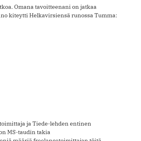
 jatkoa. Omana tavoitteenani on jatkaa
eino kiteytti Helkavirsiensä runossa Tumma:
etoimittaja ja Tiede-lehden entinen
 on MS-taudin takia
eniä määriä freelancetoimittajan töitä