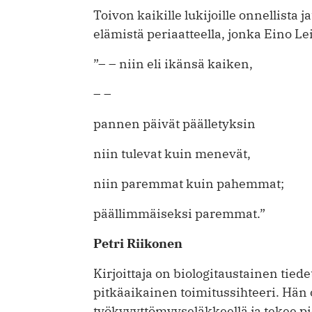
Toivon kaikille lukijoille onnellista
elämistä periaatteella, jonka Eino L
”– – niin eli ikänsä kaiken,
– –
pannen päivät päälletyksin
niin tulevat kuin menevät,
niin paremmat kuin pahemmat;
päällimmäiseksi paremmat.”
Petri Riikonen
Kirjoittaja on biologitaustainen tied
pitkäaikainen toimitussihteeri. Hän
työkyvyttömyyseläkkeellä ja tekee pi