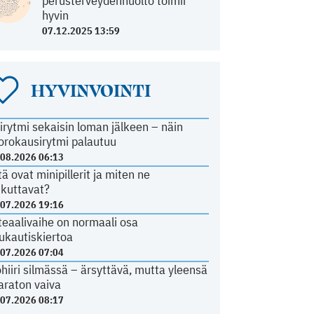
perusterveydenhuolto toimii
hyvin
07.12.2025 13:59
HYVINVOINTI
irytmi sekaisin loman jälkeen – näin
orokausirytmi palautuu
.08.2026 06:13
tä ovat minipillerit ja miten ne
ikuttavat?
.07.2026 19:16
teaalivaihe on normaali osa
ukautiskiertoa
.07.2026 07:04
ohiiri silmässä – ärsyttävä, mutta yleensä
araton vaiva
.07.2026 08:17