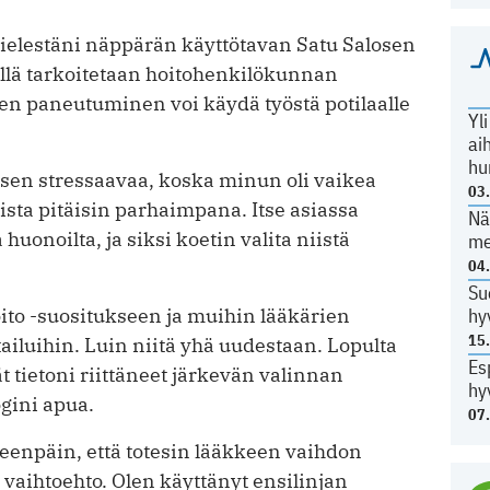
ielestäni näppärän käyttötavan Satu Salosen
öllä tarkoitetaan hoitohenkilökunnan
n paneutuminen voi käydä työstä potilaalle
Yl
ai
hu
yisen stressaavaa, koska minun oli vaikea
03
ista pitäisin parhaimpana. Itse asiassa
Nä
uonoilta, ja siksi koetin valita niistä
me
04
Su
to -suositukseen ja muihin lääkärien
hy
15
ailuihin. Luin niitä yhä uudestaan. Lopulta
Es
 tietoni riittäneet järkevän valinnan
hy
gini apua.
07
eenpäin, että totesin lääkkeen vaihdon
 vaihtoehto. Olen käyttänyt ensilinjan