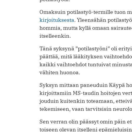
Omaksuin potilastyö-termille tuon m
kirjoituksesta
. Yleensähän potilasty
hommia, mutta kyllä omaan sairautee
itselleenkin.
Tänä syksynä ”potilastyöni” oli erit
päättää, mitä lääkityksen vaihtoehdo
kaikki vaihtoehdot tuntuivat minusta h
vähiten huonoa.
Syksyn mittaan paneuduin Käypä hoi
kirjoittamiin MS-taudin hoitojen vert
jouduin kuitenkin toteamaan, etteivät
tekemiseen, vaan tarvitsisin neurolo
Sen verran olin päässyt omin päin et
toiseen olevan itselleni epämieluisin