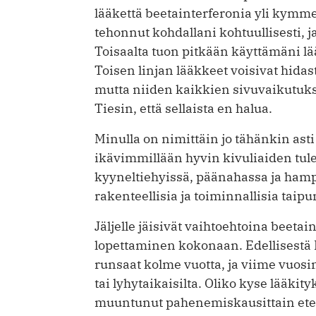
lääkettä beetainterferonia yli kymm
tehonnut kohdallani kohtuullisesti, j
Toisaalta tuon pitkään käyttämäni lä
Toisen linjan lääkkeet voisivat hida
mutta niiden kaikkien sivuvaikutukse
Tiesin, että sellaista en halua.
Minulla on nimittäin jo tähänkin asti
ikävimmillään hyvin kivuliaiden t
kyyneltiehyissä, päänahassa ja hamp
rakenteellisia ja toiminnallisia taip
Jäljelle jäisivät vaihtoehtoina beeta
lopettaminen kokonaan. Edellisestä 
runsaat kolme vuotta, ja viime vuosin
tai lyhytaikaisilta. Oliko kyse lääkity
muuntunut pahenemiskausittain eten