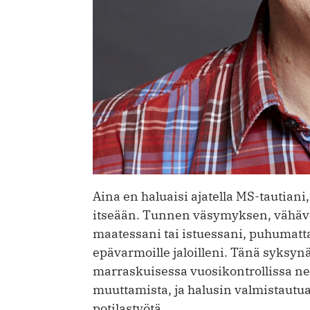
Aina en haluaisi ajatella MS-tautiani
itseään. Tunnen väsymyksen, vähävo
maatessani tai istuessani, puhumatta
epävarmoille jaloilleni. Tänä syksynä o
marraskuisessa vuosikontrollissa n
muuttamista, ja halusin valmistautua
potilastyötä.