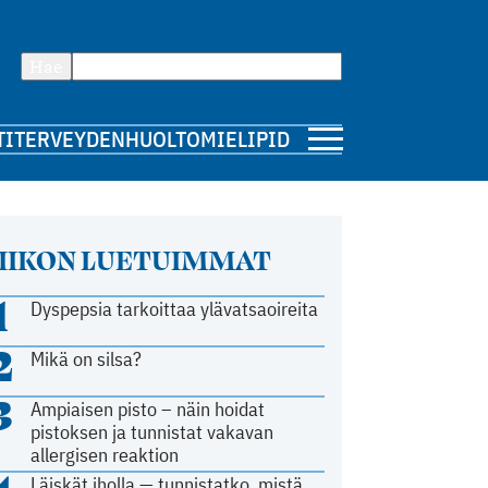
Hae
TI
TERVEYDENHUOLTO
MIELIPIDE
IIKON LUETUIMMAT
1
Dyspepsia tarkoittaa ylävatsaoireita
2
Mikä on silsa?
3
Ampiaisen pisto – näin hoidat
pistoksen ja tunnistat vakavan
allergisen reaktion
Läiskät iholla — tunnistatko, mistä