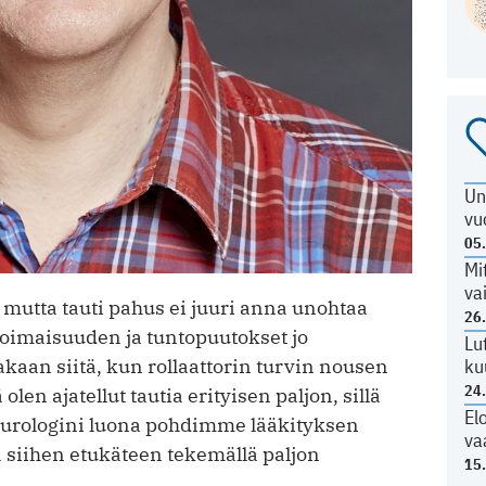
Un
vu
05
Mi
va
, mutta tauti pahus ei juuri anna unohtaa
26
imaisuuden ja tuntopuutokset jo
Lu
kaan siitä, kun rollaattorin turvin nousen
ku
24
len ajatellut tautia erityisen paljon, sillä
El
eurologini luona pohdimme lääkityksen
va
 siihen etukäteen tekemällä paljon
15