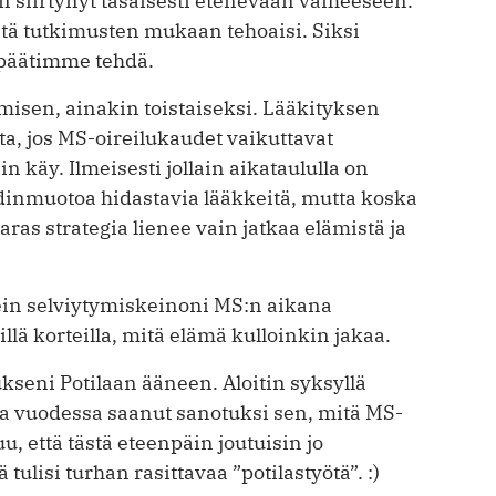
on siirtynyt tasaisesti etenevään vaiheeseen.
stä tutkimusten mukaan tehoaisi. Siksi
n päätimme tehdä.
lemisen, ainakin toistaiseksi. Lääkityksen
ta, jos MS-oireilukaudet vaikuttavat
n käy. Ilmeisesti jollain aikataululla on
udinmuotoa hidastavia lääkkeitä, mutta koska
aras strategia lienee vain jatkaa elämistä ja
kein selviytymiskeinoni MS:n aikana
illä korteilla, mitä elämä kulloinkin jakaa.
ukseni Potilaan ääneen. Aloitin syksyllä
sta vuodessa saanut sanotuksi sen, mitä MS-
, että tästä eteenpäin joutuisin jo
tulisi turhan rasittavaa ”potilastyötä”. :)