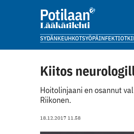
SYDÄN
KEUHKOT
SYÖPÄ
INFEKTIOT
KI
Kiitos neurologil
Hoitolinjaani en osannut valit
Riikonen.
18.12.2017 11.58