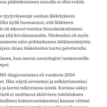
uon päättelemiseen minulla ei ollut eväitä.
o tyytyväisempi vanhan lääkitykseni
Olin kyllä huomannut, että lääkkeen
e oli alkanut rasittaa ihonalaiskudostani
ntua yhä kivuliaammalta. Mielessäni oli myös
pumisesta näin pitkäaikaisen lääkkeenkäytön
täysin ilman lääkehoitoa tuntui pelottavalta.
ilassa, kun menin neurologini vastaanotolle.
epoi.
 MS-diagnoosistani eli vuodesta 2004
ivat. Hän näytti aivoistani ja selkäytimestäni
 ja kertoi tulkintansa niistä. Kuvissa näkyi
stä ei osoittanut aktiivisen tulehduksen
hallisen kolmevuotiskauteni kanssa viittasi