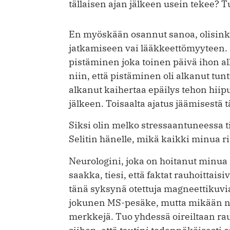
tällaisen ajan jälkeen usein tekee? T
En myöskään osannut sanoa, olisink
jatkamiseen vai lääkkeettömyyteen. 
pistäminen joka toinen päivä ihon all
niin, että pistäminen oli alkanut tu
alkanut kaihertaa epäilys tehon hii
jälkeen. Toisaalta ajatus jäämisestä 
Siksi olin melko stressaantuneessa t
Selitin hänelle, mikä kaikki minua ri
Neurologini, joka on hoitanut minua
saakka, tiesi, että faktat rauhoittais
tänä syksynä otettuja magneettikuvia
jokunen MS-pesäke, mutta mikään nii
merkkejä. Tuo yhdessä oireiltaan rau