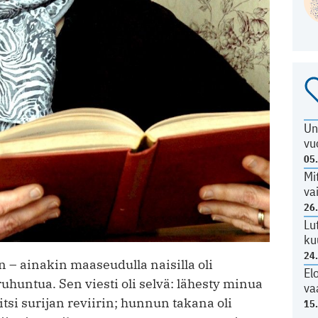
Un
vu
05
Mi
va
26
Lu
ku
24
n – ainakin maaseudulla naisilla oli
El
uhuntua. Sen viesti oli selvä: lähesty minua
va
tsi surijan reviirin; hunnun takana oli
15