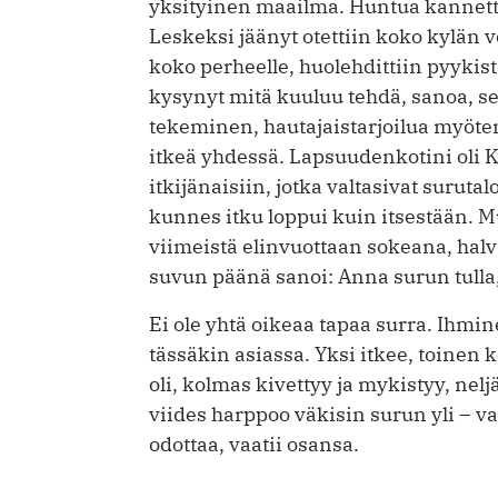
yksityinen maailma. Huntua kannetti
Leskeksi jäänyt otettiin koko kylän v
koko perheelle, huolehdittiin pyykist
kysynyt mitä kuuluu tehdä, sanoa, se
tekeminen, hautajaistarjoilua myöten
itkeä yhdessä. Lapsuudenkotini oli Kar
itkijänaisiin, jotka valtasivat suruta
kunnes itku loppui kuin itsestään. 
viimeistä elinvuottaan sokeana, ha
suvun päänä sanoi: Anna surun tulla
Ei ole yhtä oikeaa tapaa surra. Ihm
tässäkin asiassa. Yksi itkee, toine
oli, kolmas kivettyy ja mykistyy, nelj
viides harppoo väkisin surun yli –
odottaa, vaatii osansa.