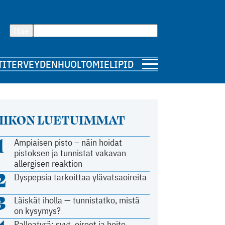
Hae
TI
TERVEYDENHUOLTO
MIELIPIDE
IIKON LUETUIMMAT
1
Ampiaisen pisto – näin hoidat
pistoksen ja tunnistat vakavan
allergisen reaktion
2
Dyspepsia tarkoittaa ylävatsaoireita
3
Läiskät iholla — tunnistatko, mistä
on kysymys?
Palleatyrä: syyt, oireet ja hoito