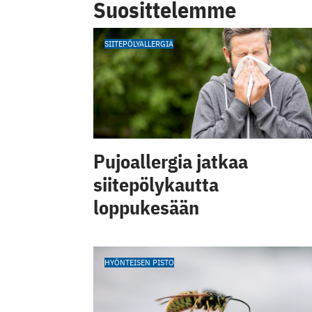
Suosittelemme
SIITEPÖLYALLERGIA
Pujoallergia jatkaa
siitepölykautta
loppukesään
HYÖNTEISEN PISTO