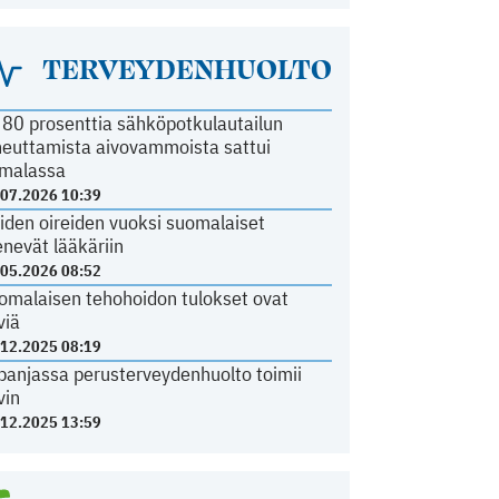
TERVEYDENHUOLTO
i 80 prosenttia sähköpotkulautailun
heuttamista aivovammoista sattui
malassa
.07.2026 10:39
iden oireiden vuoksi suomalaiset
nevät lääkäriin
.05.2026 08:52
omalaisen tehohoidon tulokset ovat
viä
.12.2025 08:19
panjassa perusterveydenhuolto toimii
vin
.12.2025 13:59