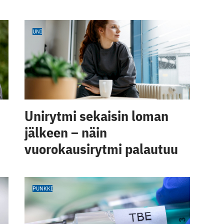
UNI
Unirytmi sekaisin loman
jälkeen – näin
vuorokausirytmi palautuu
PUNKKI