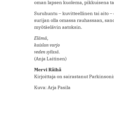
oman lapsen kuolema, pikkuisena ta
Suruhuntu – kuvitteellinen tai aito –
surijan olla omassa rauhassaan, sano
myötäelävin aatoksin.
Elämä,
kaislan varjo
veden sylissä.
(Anja Laitinen)
Mervi Räihä
Kirjoittaja on sairastanut Parkinsoni
Kuva: Arja Pasila