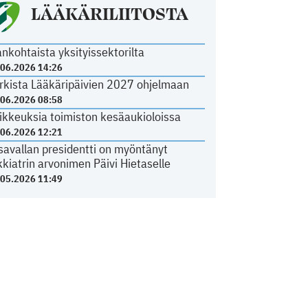
LÄÄKÄRILIITOSTA
ankohtaista yksityissektorilta
.06.2026 14:26
rkista Lääkäripäivien 2027 ohjelmaan
.06.2026 08:58
ikkeuksia toimiston kesäaukioloissa
.06.2026 12:21
savallan presidentti on myöntänyt
kkiatrin arvonimen Päivi Hietaselle
.05.2026 11:49