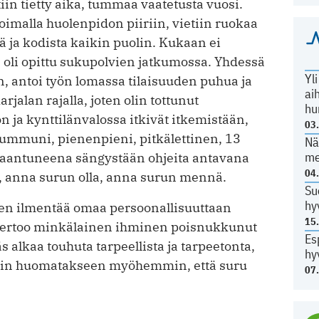
in tietty aika, tummaa vaatetusta vuosi.
oimalla huolenpidon piiriin, vietiin ruokaa
ä ja kodista kaikin puolin. Kukaan ei
 oli opittu sukupolvien jatkumossa. Yhdessä
Yl
, antoi työn lomassa tilaisuuden puhua ja
ai
jalan rajalla, joten olin tottunut
hu
lon ja kynttilänvalossa itkivät itkemistään,
03
Mummuni, pienenpieni, pitkälettinen, 13
Nä
me
lvaantuneena sängystään ohjeita antavana
04
, anna surun olla, anna surun mennä.
Su
hy
inen ilmentää omaa persoonallisuuttaan
15
n kertoo minkälainen ihminen poisnukkunut
Es
äs alkaa touhuta tarpeellista ja tarpeetonta,
hy
 vain huomatakseen myöhemmin, että suru
07