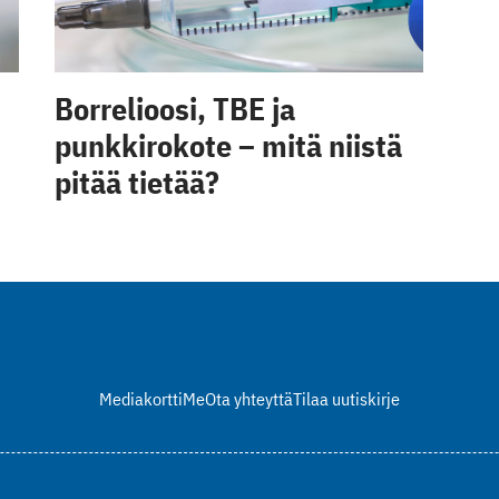
Borrelioosi, TBE ja
punkkirokote – mitä niistä
pitää tietää?
Mediakortti
Me
Ota yhteyttä
Tilaa uutiskirje