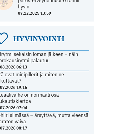
perusterveydenhuolto toimii
hyvin
07.12.2025 13:59
HYVINVOINTI
irytmi sekaisin loman jälkeen – näin
orokausirytmi palautuu
.08.2026 06:13
tä ovat minipillerit ja miten ne
ikuttavat?
.07.2026 19:16
teaalivaihe on normaali osa
ukautiskiertoa
.07.2026 07:04
ohiiri silmässä – ärsyttävä, mutta yleensä
araton vaiva
.07.2026 08:17