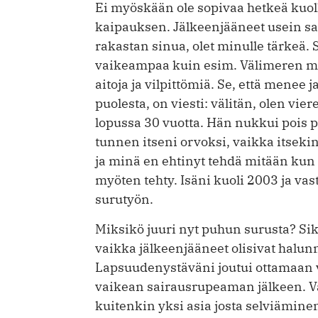
Ei myöskään ole sopivaa hetkeä kuoll
kaipauksen. Jälkeenjääneet usein sa
rakastan sinua, olet minulle tärkeä
vaikeampaa kuin esim. Välimeren maid
aitoja ja vilpittömiä. Se, että menee 
puolesta, on viesti: välitän, olen vie
lopussa 30 vuotta. Hän nukkui pois p
tunnen itseni orvoksi, vaikka itsekin
ja minä en ehtinyt tehdä mitään kun h
myöten tehty. Isäni kuoli 2003 ja va
surutyön.
Miksikö juuri nyt puhun surusta? Sik
vaikka jälkeenjääneet olisivat halun
Lapsuudenystäväni joutui ottamaan 
vaikean sairausrupeaman jälkeen. V
kuitenkin yksi asia josta selviäminen 