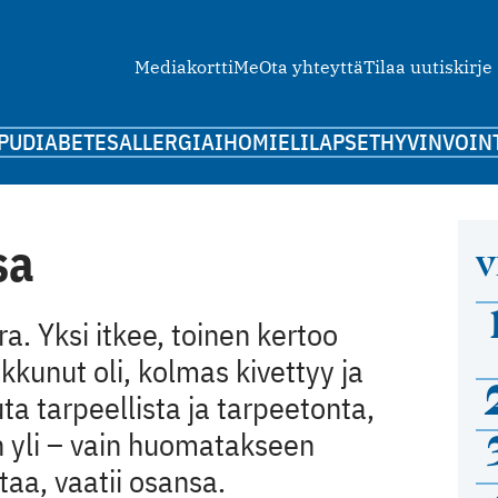
Mediakortti
Me
Ota yhteyttä
Tilaa uutiskirje
PU
DIABETES
ALLERGIA
IHO
MIELI
LAPSET
HYVINVOIN
sa
V
ra. Yksi itkee, toinen kertoo
kunut oli, kolmas kivettyy ja
ta tarpeellista ja tarpeetonta,
n yli – vain huomatakseen
aa, vaatii osansa.