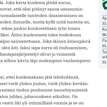
a. Joka kerta kuolema jättää surun,
novat, että olisi pitänyt sanoa useammin:
. Suomalaiselle tunteiden ilmaiseminen on
Aj
en ihmisille, mutta kyllä niitä tunteita on,
22
ja tekee jonkin konkreettisen työn toisen
Ku
relläsi. Äitini kuolemasta tulee toukokuun
18
Po
aljon sairastettuaan. Joka ikinen äitienpäivä
11
 olen äiti. Isäni tapa surra oli touhuaminen,
Ta
autajaisjärjestelyt olivat jo viimeistä
ar
sta silloin kävin läpi molempien vanhempieni
22
si, ettei kuolemakaan jätä tehtäväänsä,
neet vielä yhden joulun, vielä yhden kevään.
vastaan tiedon puolisonsa menehtymisestä
alon juhlan, juhannuksen aikoihin. On
vaatii liki yli-inhimillisiä voimia ja se on