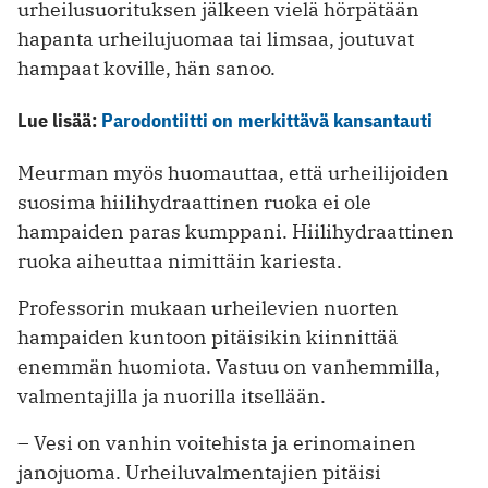
urheilusuorituksen jälkeen vielä hörpätään
hapanta urheilujuomaa tai limsaa, joutuvat
hampaat koville, hän sanoo.
Lue lisää:
Parodontiitti on merkittävä kansantauti
Meurman myös huomauttaa, että urheilijoiden
suosima hiilihydraattinen ruoka ei ole
hampaiden paras kumppani. Hiilihydraattinen
ruoka aiheuttaa nimittäin kariesta.
Professorin mukaan urheilevien nuorten
hampaiden kuntoon pitäisikin kiinnittää
enemmän huomiota. Vastuu on vanhemmilla,
valmentajilla ja nuorilla itsellään.
– Vesi on vanhin voitehista ja erinomainen
janojuoma. Urheiluvalmentajien pitäisi