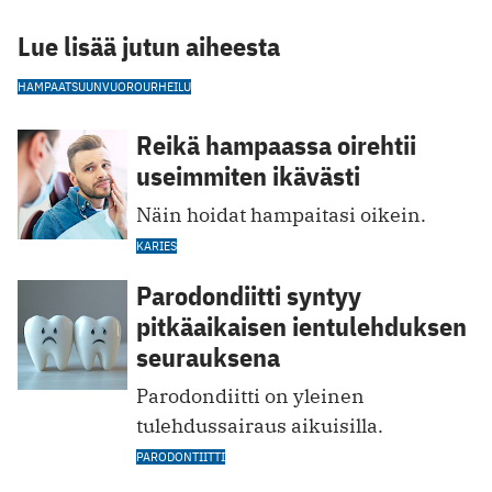
Lue lisää jutun aiheesta
HAMPAAT
SUUNVUORO
URHEILU
Reikä hampaassa oirehtii
useimmiten ikävästi
Näin hoidat hampaitasi oikein.
KARIES
Parodondiitti syntyy
pitkäaikaisen ientulehduksen
seurauksena
Parodondiitti on yleinen
tulehdussairaus aikuisilla.
PARODONTIITTI