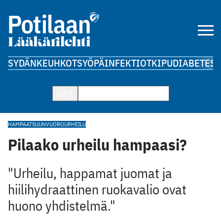
SYDÄN
KEUHKOT
SYÖPÄ
INFEKTIOT
KIPU
DIABETES
A
HAE
HAMPAAT
SUUNVUORO
URHEILU
Pilaako urheilu hampaasi?
"Urheilu, happamat juomat ja
hiilihydraattinen ruokavalio ovat
huono yhdistelmä."