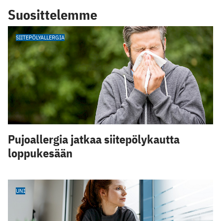
Suosittelemme
SIITEPÖLYALLERGIA
Pujoallergia jatkaa siitepölykautta
loppukesään
UNI