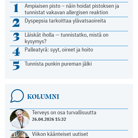
1
Ampiaisen pisto – näin hoidat pistoksen ja
tunnistat vakavan allergisen reaktion
2
Dyspepsia tarkoittaa ylävatsaoireita
3
Läiskät iholla — tunnistatko, mistä on
kysymys?
4
Palleatyrä: syyt, oireet ja hoito
5
Tunnista punkin pureman jälki
KOLUMNI
Terveys on osa turvallisuutta
26.04.2026 15:32
Viikon käänteiset uutiset