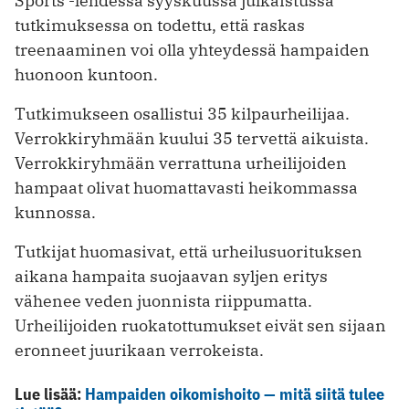
Sports -lehdessä syyskuussa julkaistussa
tutkimuksessa on todettu, että raskas
treenaaminen voi olla yhteydessä hampaiden
huonoon kuntoon.
Tutkimukseen osallistui 35 kilpaurheilijaa.
Verrokkiryhmään kuului 35 tervettä aikuista.
Verrokkiryhmään verrattuna urheilijoiden
hampaat olivat huomattavasti heikommassa
kunnossa.
Tutkijat huomasivat, että urheilusuorituksen
aikana hampaita suojaavan syljen eritys
vähenee veden juonnista riippumatta.
Urheilijoiden ruokatottumukset eivät sen sijaan
eronneet juurikaan verrokeista.
Lue lisää:
Hampaiden oikomishoito — mitä siitä tulee