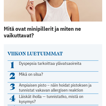
Mitä ovat minipillerit ja miten ne
vaikuttavat?
VIIKON LUETUIMMAT
1
Dyspepsia tarkoittaa ylävatsaoireita
2
Mikä on silsa?
3
Ampiaisen pisto – näin hoidat pistoksen ja
tunnistat vakavan allergisen reaktion
4
Läiskät iholla — tunnistatko, mistä on
kysymys?