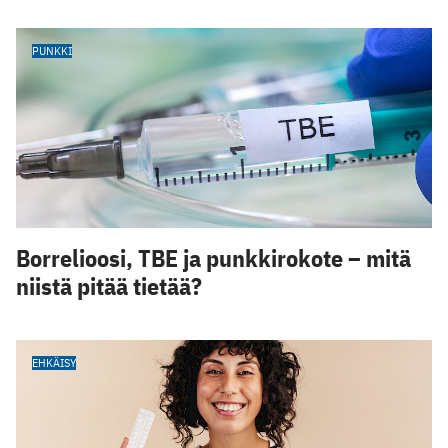
PUNKKI
Borrelioosi, TBE ja punkkirokote – mitä
niistä pitää tietää?
EHKÄISY