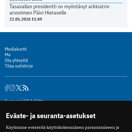
Tasavallan presidentti on myöntänyt arkkiatrin
arvonimen Päivi Hietaselle
22.05.2026 11:49
Mediakortti
Me
Ota yhteyttä
Tilaa uutiskirje
Suomen Lääkäriliitto
Mäkelänkatu 2, PL 49
Eväste- ja seuranta-asetukset
00510 Helsinki
puh. (09) 393 091
Käytämme evästeitä käyttökokemuksen parantamiseen ja
toimitus@potilaanlaakarilehti.fi