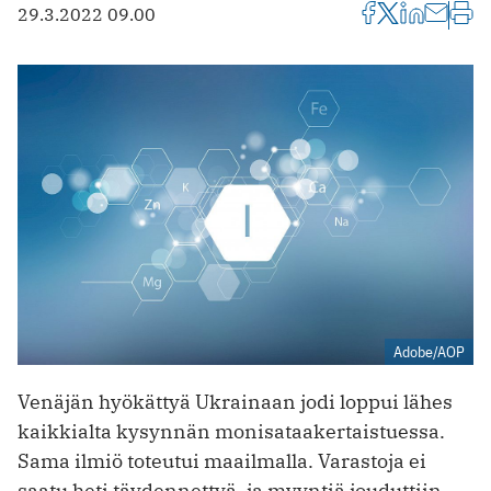
29.3.2022 09.00
Adobe/AOP
Venäjän hyökättyä Ukrainaan jodi loppui lähes
kaikkialta kysynnän monisataakertaistuessa.
Sama ilmiö toteutui maailmalla. Varastoja ei
saatu heti täydennettyä, ja myyntiä jouduttiin