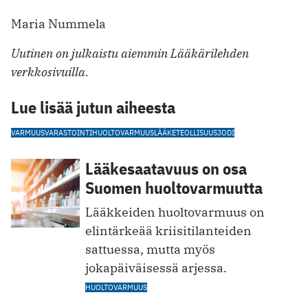
Maria Nummela
Uutinen on julkaistu aiemmin Lääkärilehden
verkkosivuilla.
Lue lisää jutun aiheesta
VARMUUSVARASTOINTI
HUOLTOVARMUUS
LÄÄKETEOLLISUUS
JODI
Lääkesaatavuus on osa
Suomen huoltovarmuutta
Lääkkeiden huoltovarmuus on
elintärkeää kriisitilanteiden
sattuessa, mutta myös
jokapäiväisessä arjessa.
HUOLTOVARMUUS