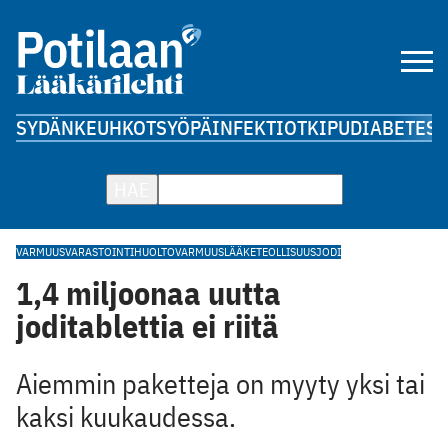
SYDÄN
KEUHKOT
SYÖPÄ
INFEKTIOT
KIPU
DIABETES
A
HAE
VARMUUSVARASTOINTI
HUOLTOVARMUUS
LÄÄKETEOLLISUUS
JODI
1,4 miljoonaa uutta
joditablettia ei riitä
Aiemmin paketteja on myyty yksi tai
kaksi kuukaudessa.