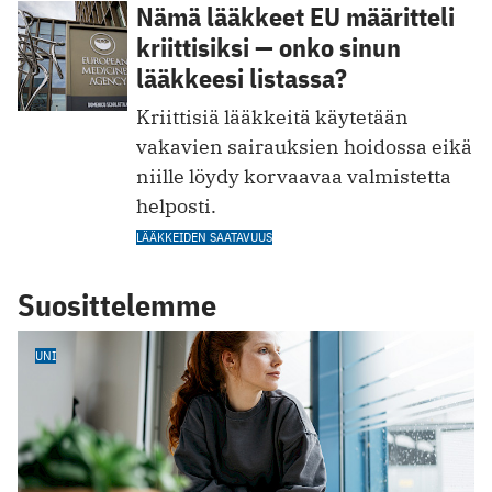
Nämä lääkkeet EU määritteli
kriittisiksi — onko sinun
lääkkeesi listassa?
Kriittisiä lääkkeitä käytetään
vakavien sairauksien hoidossa eikä
niille löydy korvaavaa valmistetta
helposti.
LÄÄKKEIDEN SAATAVUUS
Suosittelemme
UNI