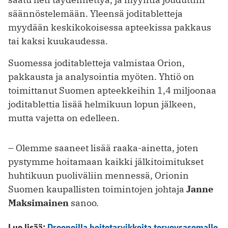
säännöstelemään. Yleensä joditabletteja
myydään keskikokoisessa apteekissa pakkaus
tai kaksi kuukaudessa.
Suomessa joditabletteja valmistaa Orion,
pakkausta ja analysointia myöten. Yhtiö on
toimittanut Suomen apteekkeihin 1,4 miljoonaa
joditablettia lisää helmikuun lopun jälkeen,
mutta vajetta on edelleen.
– Olemme saaneet lisää raaka-ainetta, joten
pystymme hoitamaan kaikki jälkitoimitukset
huhtikuun puoliväliin mennessä, Orionin
Suomen kaupallisten toimintojen johtaja
Janne
Maksimainen
sanoo.
Lue lisää:
Drooneilla hoitotarvikkeita terveysasemalle