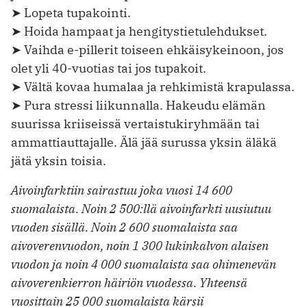
➤ Lopeta tupakointi.
➤ Hoida hampaat ja hengitystietulehdukset.
➤ Vaihda e-pillerit toiseen ehkäisykeinoon, jos
olet yli 40-vuotias tai jos tupakoit.
➤ Vältä kovaa humalaa ja rehkimistä krapulassa.
➤ Pura stressi liikunnalla. Hakeudu elämän
suurissa kriiseissä vertaistukiryhmään tai
ammattiauttajalle. Älä jää surussa yksin äläkä
jätä yksin toisia.
Aivoinfarktiin sairastuu joka vuosi 14 600
suomalaista. Noin 2 500:llä aivoinfarkti uusiutuu
vuoden sisällä. Noin 2 600 suomalaista saa
aivoverenvuodon, noin 1 300 lukinkalvon alaisen
vuodon ja noin 4 000 suomalaista saa ohimenevän
aivoverenkierron häiriön vuodessa. Yhteensä
vuosittain 25 000 suomalaista kärsii