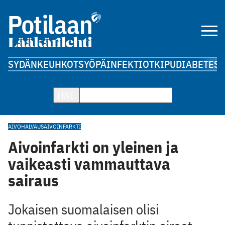
SYDÄN
KEUHKOT
SYÖPÄ
INFEKTIOT
KIPU
DIABETES
A
HAE
AIVOHALVAUS
AIVOINFARKTI
Aivoinfarkti on yleinen ja
vaikeasti vammauttava
sairaus
Jokaisen suomalaisen olisi