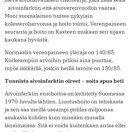
aivoinfarktin että aivoverenvuodon vaaraa.
Moni suomalainen tuntee nykyisin
kolesteroliarvonsa ja hoito toimii. Verenpaineen
seuranta ja hoito on Kasteen mukaan sen sijaan
kaukana hyvästä.
Normaalin verenpaineen yläraja on 140/85.
Korkeampiin arvoihin pitäisi aina puuttua,
myös iäkkäillä, joskin heillä tavoite on 150/85.
Tunnista aivoinfarktin oireet – soita apua heti
Aivoinfarktin ensihoitoa on kehitetty Suomessa
1970-luvulta lähtien. Liuotushoito on tehokasta
ja sen saa meillä useampi potilas miljoonaa
asukasta kohden kuin missään muualla
länsimaissa. Sitä ei voida kuitenkaan antaa ellei