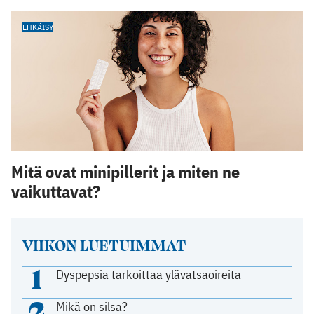
EHKÄISY
Mitä ovat minipillerit ja miten ne
vaikuttavat?
VIIKON LUETUIMMAT
1
Dyspepsia tarkoittaa ylävatsaoireita
2
Mikä on silsa?