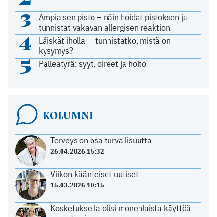
3
Ampiaisen pisto – näin hoidat pistoksen ja
tunnistat vakavan allergisen reaktion
4
Läiskät iholla — tunnistatko, mistä on
kysymys?
5
Palleatyrä: syyt, oireet ja hoito
KOLUMNI
Terveys on osa turvallisuutta
26.04.2026 15:32
Viikon käänteiset uutiset
15.03.2026 10:15
Kosketuksella olisi monenlaista käyttöä