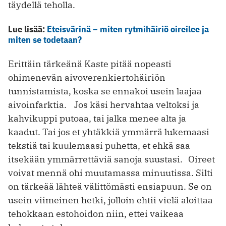
täydellä teholla.
Lue lisää:
Eteisvärinä – miten rytmihäiriö oireilee ja
miten se todetaan?
Erittäin tärkeänä Kaste pitää nopeasti
ohimenevän aivoverenkiertohäiriön
tunnistamista, koska se ennakoi usein laajaa
aivoinfarktia. Jos käsi hervahtaa veltoksi ja
kahvikuppi putoaa, tai jalka menee alta ja
kaadut. Tai jos et yhtäkkiä ymmärrä lukemaasi
tekstiä tai kuulemaasi puhetta, et ehkä saa
itsekään ymmärrettäviä sanoja suustasi. Oireet
voivat mennä ohi muutamassa minuutissa. Silti
on tärkeää lähteä välittömästi ensiapuun. Se on
usein viimeinen hetki, jolloin ehtii vielä aloittaa
tehokkaan estohoidon niin, ettei vaikeaa