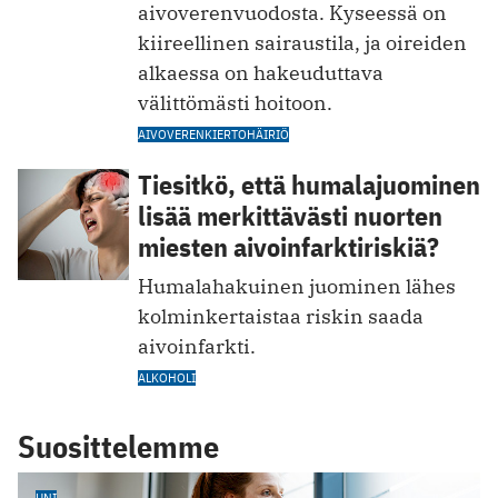
aivoverenvuodosta. Kyseessä on
kiireellinen sairaustila, ja oireiden
alkaessa on hakeuduttava
välittömästi hoitoon.
AIVOVERENKIERTOHÄIRIÖ
Tiesitkö, että humalajuominen
lisää merkittävästi nuorten
miesten aivoinfarktiriskiä?
Humalahakuinen juominen lähes
kolminkertaistaa riskin saada
aivoinfarkti.
ALKOHOLI
Suosittelemme
UNI