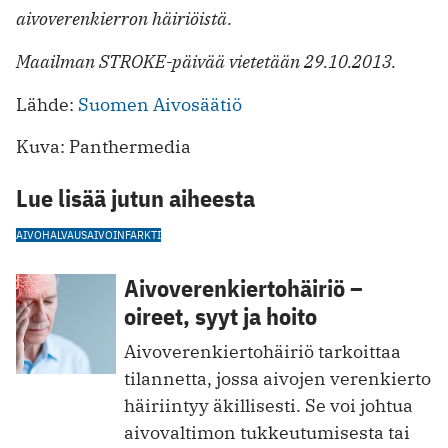
aivoverenkierron häiriöistä.
Maailman STROKE-päivää vietetään 29.10.2013.
Lähde:
Suomen Aivosäätiö
Kuva: Panthermedia
Lue lisää jutun aiheesta
AIVOHALVAUS
AIVOINFARKTI
Aivoverenkiertohäiriö –
oireet, syyt ja hoito
Aivoverenkiertohäiriö tarkoittaa
tilannetta, jossa aivojen verenkierto
häiriintyy äkillisesti. Se voi johtua
aivovaltimon tukkeutumisesta tai