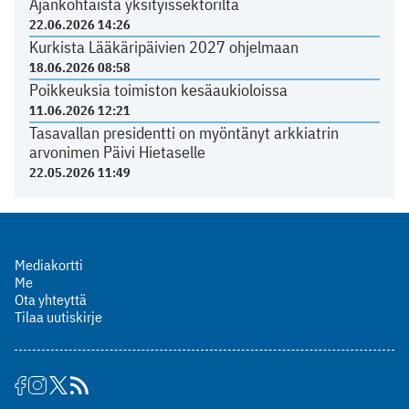
Ajankohtaista yksityissektorilta
22.06.2026 14:26
Kurkista Lääkäripäivien 2027 ohjelmaan
18.06.2026 08:58
Poikkeuksia toimiston kesäaukioloissa
11.06.2026 12:21
Tasavallan presidentti on myöntänyt arkkiatrin
arvonimen Päivi Hietaselle
22.05.2026 11:49
Mediakortti
Me
Ota yhteyttä
Tilaa uutiskirje