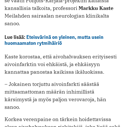
se vaatii Pohjois-Karjala-projektin kaltaisia
kansallisia talkoita, professori
Markku Kaste
Meilahden sairaalan neurologian klinikalta
sanoo.
Lue lisää:
Eteisvärinä on yleinen, mutta usein
huomaamaton rytmihäiriö
Kaste korostaa, että aivohalvauksen erityisesti
aivoinfarktin voi ehkäistä, ja ehkäisyyn
kannattaa panostaa kaikissa ikäluokissa.
– Jokainen torjuttu aivoinfarkti säästää
mittaamattoman määrän inhimillistä
kärsimystä ja myös paljon verovaroja, hän
sanoo.
Korkea verenpaine on tärkein hoidettavissa
oleva aivohalvauksen riskitekijä, joka lisää sekä