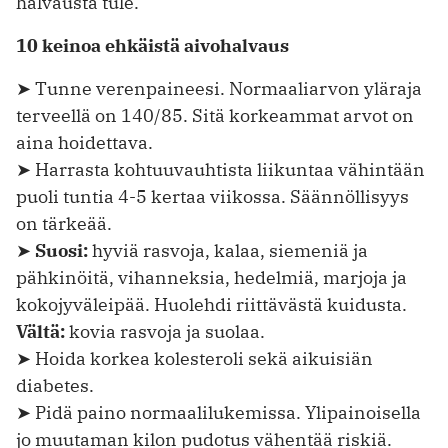
halvausta tule.
10 keinoa ehkäistä aivohalvaus
➤ Tunne verenpaineesi. Normaaliarvon yläraja
terveellä on 140/85. Sitä korkeammat arvot on
aina hoidettava.
➤ Harrasta kohtuuvauhtista liikuntaa vähintään
puoli tuntia 4-5 kertaa viikossa. Säännöllisyys
on tärkeää.
➤
Suosi:
hyviä rasvoja, kalaa, siemeniä ja
pähkinöitä, vihanneksia, hedelmiä, marjoja ja
kokojyväleipää. Huolehdi riittävästä kuidusta.
Vältä:
kovia rasvoja ja suolaa.
➤ Hoida korkea kolesteroli sekä aikuisiän
diabetes.
➤ Pidä paino normaalilukemissa. Ylipainoisella
jo muutaman kilon pudotus vähentää riskiä.