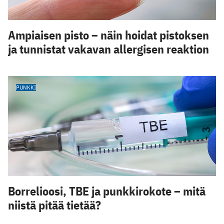
Ampiaisen pisto – näin hoidat pistoksen
ja tunnistat vakavan allergisen reaktion
PUNKKI
Borrelioosi, TBE ja punkkirokote – mitä
niistä pitää tietää?