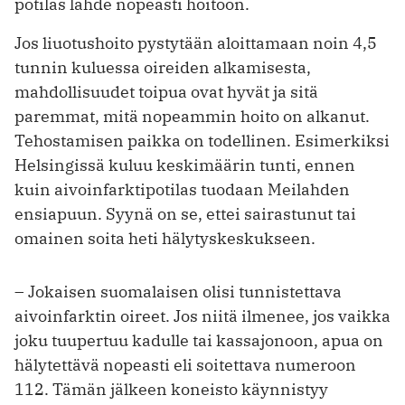
potilas lähde nopeasti hoitoon.
Jos liuotushoito pystytään aloittamaan noin 4,5
tunnin kuluessa oireiden alkamisesta,
mahdollisuudet toipua ovat hyvät ja sitä
paremmat, mitä nopeammin hoito on alkanut.
Tehostamisen paikka on todellinen. Esimerkiksi
Helsingissä kuluu keskimäärin tunti, ennen
kuin aivoinfarktipotilas tuodaan Meilahden
ensiapuun. Syynä on se, ettei sairastunut tai
omainen soita heti hälytyskeskukseen.
– Jokaisen suomalaisen olisi tunnistettava
aivoinfarktin oireet. Jos niitä ilmenee, jos vaikka
joku tuupertuu kadulle tai kassajonoon, apua on
hälytettävä nopeasti eli soitettava numeroon
112. Tämän jälkeen koneisto käynnistyy