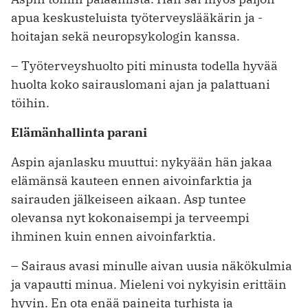
apua keskusteluista työterveyslääkärin ja -
hoitajan sekä neuropsykologin kanssa.
– Työterveyshuolto piti minusta todella hyvää
huolta koko sairauslomani ajan ja palattuani
töihin.
Elämänhallinta parani
Aspin ajanlasku muuttui: nykyään hän jakaa
elämänsä kauteen ennen aivoinfarktia ja
sairauden jälkeiseen aikaan. Asp tuntee
olevansa nyt kokonaisempi ja terveempi
ihminen kuin ennen aivoinfarktia.
– Sairaus avasi minulle aivan uusia näkökulmia
ja vapautti minua. Mieleni voi nykyisin erittäin
hyvin. En ota enää paineita turhista ja