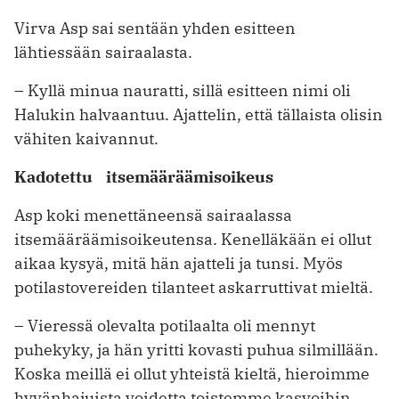
Virva Asp sai sentään yhden esitteen
lähtiessään sairaalasta.
– Kyllä minua nauratti, sillä esitteen nimi oli
Halukin halvaantuu. Ajattelin, että tällaista olisin
vähiten kaivannut.
Kadotettu itsemääräämisoikeus
Asp koki menettäneensä sairaalassa
itsemääräämisoikeutensa. Kenelläkään ei ollut
aikaa kysyä, mitä hän ajatteli ja tunsi. Myös
potilastovereiden tilanteet askarruttivat mieltä.
– Vieressä olevalta potilaalta oli mennyt
puhekyky, ja hän yritti kovasti puhua silmillään.
Koska meillä ei ollut yhteistä kieltä, hieroimme
hyvänhajuista voidetta toistemme kasvoihin.