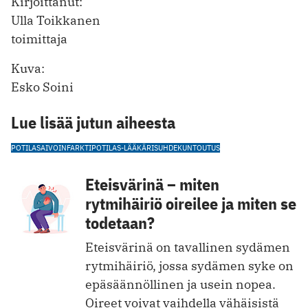
Kirjoittanut:
Ulla Toikkanen
toimittaja
Kuva:
Esko Soini
Lue lisää jutun aiheesta
POTILAS
AIVOINFARKTI
POTILAS-LÄÄKÄRISUHDE
KUNTOUTUS
Eteisvärinä – miten
rytmihäiriö oireilee ja miten se
todetaan?
Eteisvärinä on tavallinen sydämen
rytmihäiriö, jossa sydämen syke on
epäsäännöllinen ja usein nopea.
Oireet voivat vaihdella vähäisistä