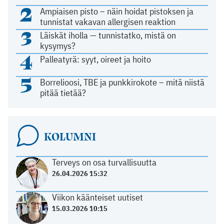
2
Ampiaisen pisto – näin hoidat pistoksen ja
tunnistat vakavan allergisen reaktion
3
Läiskät iholla — tunnistatko, mistä on
kysymys?
4
Palleatyrä: syyt, oireet ja hoito
5
Borrelioosi, TBE ja punkkirokote – mitä niistä
pitää tietää?
KOLUMNI
Terveys on osa turvallisuutta
26.04.2026 15:32
Viikon käänteiset uutiset
15.03.2026 10:15