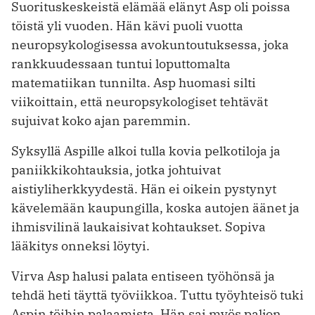
Suorituskeskeistä elämää elänyt Asp oli poissa
töistä yli vuoden. Hän kävi puoli vuotta
neuropsykologisessa avokuntoutuksessa, joka
rankkuudessaan tuntui loputtomalta
matematiikan tunnilta. Asp huomasi silti
viikoittain, että neuropsykologiset tehtävät
sujuivat koko ajan paremmin.
Syksyllä Aspille alkoi tulla kovia ­pelkotiloja ja
paniikkikohtauksia, jotka johtuivat
aistiyliherkkyydestä. Hän ei oikein pystynyt
kävelemään kaupungilla, koska autojen äänet ja
ihmisvilinä laukaisivat kohtaukset. Sopiva
lääkitys onneksi löytyi.
Virva Asp halusi palata entiseen työhönsä ja
tehdä heti täyttä työviikkoa. Tuttu työyhteisö tuki
Aspin töihin palaamista. Hän sai myös paljon