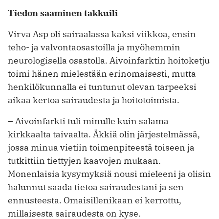
Tiedon saaminen takkuili
Virva Asp oli sairaalassa kaksi viikkoa, ensin
teho- ja valvontaosastoilla ja myöhemmin
neurologisella osastolla. Aivoinfarktin hoitoketju
toimi hänen mielestään erinomaisesti, mutta
henkilökunnalla ei tuntunut olevan tarpeeksi
aikaa kertoa sairaudesta ja hoitotoimista.
– Aivoinfarkti tuli minulle kuin salama
kirkkaalta taivaalta. Äkkiä olin järjestelmässä,
jossa minua vietiin toimenpiteestä toiseen ja
tutkittiin tiettyjen kaavojen mukaan.
Monenlaisia kysymyksiä nousi mieleeni ja olisin
halunnut saada tietoa sairaudestani ja sen
ennusteesta. Omaisillenikaan ei kerrottu,
millaisesta sairaudesta on kyse.