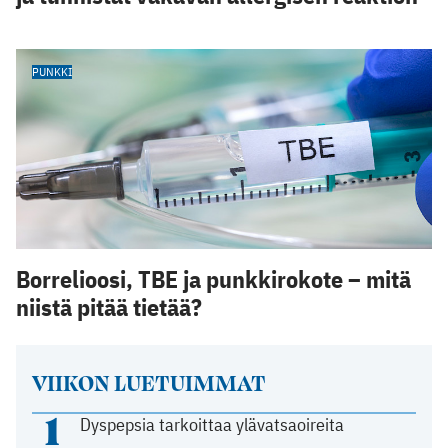
PUNKKI
Borrelioosi, TBE ja punkkirokote – mitä
niistä pitää tietää?
VIIKON LUETUIMMAT
1
Dyspepsia tarkoittaa ylävatsaoireita