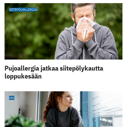
SIITEPÖLYALLERGIA
Pujoallergia jatkaa siitepölykautta
loppukesään
UNI