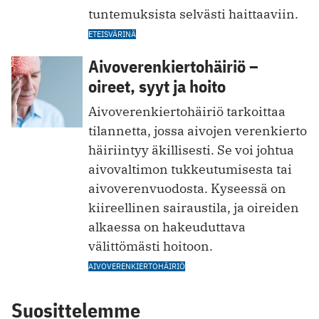
tuntemuksista selvästi haittaaviin.
ETEISVÄRINÄ
Aivoverenkiertohäiriö –
oireet, syyt ja hoito
Aivoverenkiertohäiriö tarkoittaa
tilannetta, jossa aivojen verenkierto
häiriintyy äkillisesti. Se voi johtua
aivovaltimon tukkeutumisesta tai
aivoverenvuodosta. Kyseessä on
kiireellinen sairaustila, ja oireiden
alkaessa on hakeuduttava
välittömästi hoitoon.
AIVOVERENKIERTOHÄIRIÖ
Suosittelemme