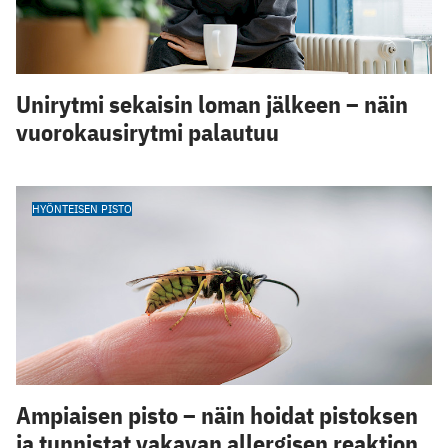
Unirytmi sekaisin loman jälkeen – näin
vuorokausirytmi palautuu
HYÖNTEISEN PISTO
Ampiaisen pisto – näin hoidat pistoksen
ja tunnistat vakavan allergisen reaktion