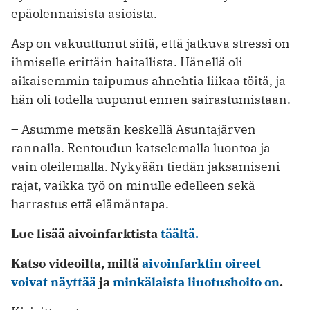
epäolennaisista asioista.
Asp on vakuuttunut siitä, että jatkuva stressi on
ihmiselle erittäin haitallista. Hänellä oli
aikaisemmin taipumus ahnehtia liikaa töitä, ja
hän oli todella uupunut ennen sairastumistaan.
– Asumme metsän keskellä Asuntajärven
rannalla. Rentoudun katselemalla luontoa ja
vain oleilemalla. Nykyään tiedän jaksamiseni
rajat, vaikka työ on minulle edelleen sekä
harrastus että ­elämäntapa.
Lue lisää aivoinfarktista
täältä.
Katso videoilta, miltä
aivoinfarktin oireet
voivat näyttää
ja
minkälaista liuotushoito on
.