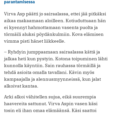
parantamisessa
Virva Asp päätti jo sairaalassa, ettei jää pitkäksi
aikaa makaamaan aloilleen. Kotiuduttuaan hän
ei kyennyt hahmottamaan vasenta puolta ja
törmäili aluksi pöydänkulmiin. Kova elämisen
vimma pisti hänet liikkeelle.
– Ryhdyin jumppaamaan sairaalassa kättä ja
jalkaa heti kun pystyin. Kotona toipuminen lähti
kunnolla käyntiin. Sain rauhassa törmäillä ja
tehdä asioita omalla tavallani. Kävin myös
kampaajalla ja alennusmyynneissä, kun jalat
alkoivat kantaa.
Arki alkoi vähitellen sujua, eikä suurempia
haavereita sattunut. Virva Aspin vasen käsi
tosin eli ihan omaa elämäänsä. Käsi saattoi