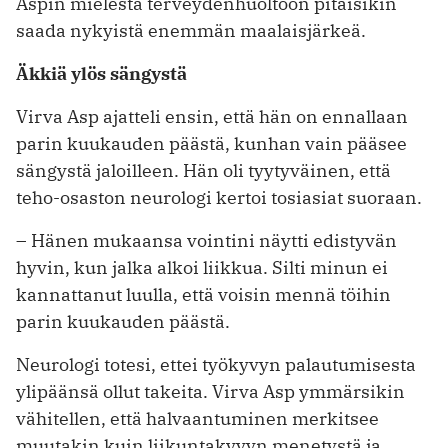
Aspin mielestä terveydenhuoltoon pitäisikin
saada nykyistä enemmän maalaisjärkeä.
Äkkiä ylös sängystä
Virva Asp ajatteli ensin, että hän on ennallaan
parin kuukauden päästä, kunhan vain pääsee
sängystä jaloilleen. Hän oli tyytyväinen, että
teho-osaston neurologi kertoi tosiasiat suoraan.
– Hänen mukaansa vointini näytti edistyvän
hyvin, kun jalka alkoi liikkua. Silti minun ei
kannattanut luulla, että voisin mennä töihin
parin kuukauden päästä.
Neurologi totesi, ettei työkyvyn palautumisesta
ylipäänsä ollut takeita. Virva Asp ymmärsikin
vähitellen, että halvaantuminen merkitsee
muutakin kuin liikuntakyvyn menetystä ja