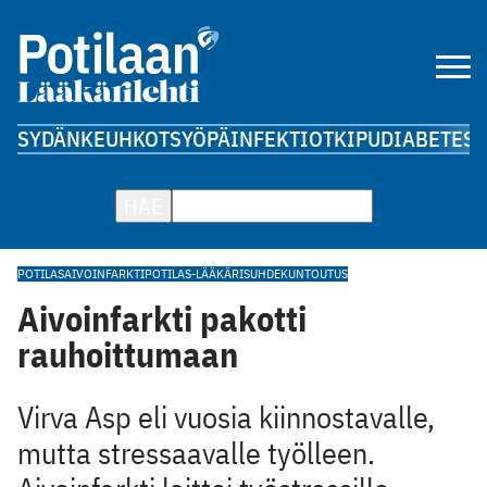
SYDÄN
KEUHKOT
SYÖPÄ
INFEKTIOT
KIPU
DIABETES
A
HAE
POTILAS
AIVOINFARKTI
POTILAS-LÄÄKÄRISUHDE
KUNTOUTUS
Aivoinfarkti pakotti
rauhoittumaan
Virva Asp eli vuosia kiinnostavalle,
mutta stressaavalle työlleen.