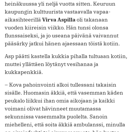
heinäkuussa yli neljä vuotta sitten. Keuruun
kaupungin kulttuurista vastaavalla vapaa-
aikasihteerillä
Virva Aspilla
oli takanaan
vuoden kiireisin viikko. Hän tunsi olonsa
flunssaiseksi, ja jo useana päivänä vaivannut
pääsärky jatkui hänen ajaessaan töistä kotiin.
Asp päätti kastella kukkia pihalla tultuaan kotiin,
muttei yllättäen löytänyt vesihanaa ja
kukkapenkkiä.
– Kova pahoinvointi alkoi tullessani takaisin
sisälle. Huomasin äkkiä, että vasemman käden
peukalo liikkui ihan omia aikojaan ja kaikki
voimani olivat hävinneet muutamassa
sekunnissa ­vasemmalta puolelta. Sanoin
miehelleni, että soita äkkiä ambulanssi, minulla