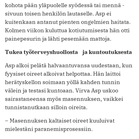
kohota pään yläpuolelle syödessä tai mennä ­
sivuun toisen henkilön lautaselle. Asp ei
kuitenkaan antanut pienten ongelmien haitata.
Kolmen viikon kuluttua kotiutumisesta hän otti
painepesurin ja lähti pesemään mattoja.
Tukea työterveyshuollosta ja kuntoutuksesta
Asp alkoi pelätä halvaantuvansa uudestaan, kun
fyysiset oireet alkoivat helpottaa. Hän laittoi
herätyskellon soimaan yöllä kahden tunnin
välein ja testasi kuntoaan. Virva Asp uskoo
sairastaneensa myös masennuksen, vaikkei
tunnistanutkaan silloin oireita.
– Masennuksen kaltaiset oireet kuuluivat
mielestäni paranemisprosessiin.