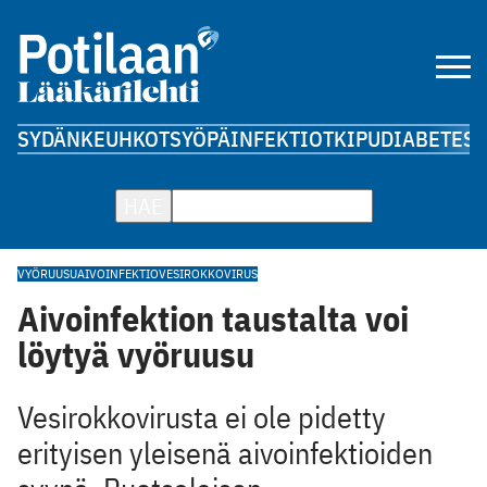
SYDÄN
KEUHKOT
SYÖPÄ
INFEKTIOT
KIPU
DIABETES
A
HAE
VYÖRUUSU
AIVOINFEKTIO
VESIROKKOVIRUS
Aivoinfektion taustalta voi
löytyä vyöruusu
Vesirokkovirusta ei ole pidetty
erityisen yleisenä aivoinfektioiden