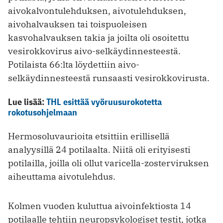
aivokalvontulehduksen, aivotulehduksen,
aivohalvauksen tai toispuoleisen
kasvohalvauksen takia ja joilta oli osoitettu
vesirokkovirus aivo-selkäydinnesteestä.
Potilaista 66:lta löydettiin aivo-
selkäydinnesteestä runsaasti vesirokkovirusta.
Lue lisää:
THL esittää vyöruusurokotetta
rokotusohjelmaan
Hermosoluvaurioita etsittiin erillisellä
analyysillä 24 potilaalta. Niitä oli erityisesti
potilailla, joilla oli ollut varicella-zosterviruksen
aiheuttama aivotulehdus.
Kolmen vuoden kuluttua aivoinfektiosta 14
potilaalle tehtiin neuropsykologiset testit, jotka