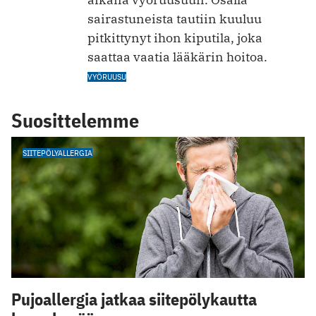
sairastuneista tautiin kuuluu
pitkittynyt ihon kiputila, joka
saattaa vaatia lääkärin hoitoa.
VYÖRUUSU
Suosittelemme
SIITEPÖLYALLERGIA
Pujoallergia jatkaa siitepölykautta