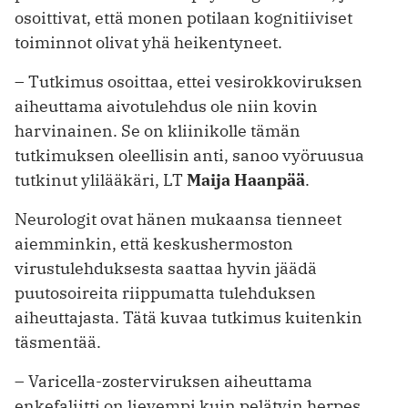
osoittivat, että monen potilaan kognitiiviset
toiminnot olivat yhä heikentyneet.
– Tutkimus osoittaa, ettei vesirokkoviruksen
aiheuttama aivotulehdus ole niin kovin
harvinainen. Se on kliinikolle tämän
tutkimuksen oleellisin anti, sanoo vyöruusua
tutkinut ylilääkäri, LT
Maija Haanpää
.
Neurologit ovat hänen mukaansa tienneet
aiemminkin, että keskushermoston
virustulehduksesta saattaa hyvin jäädä
puutosoireita riippumatta tulehduksen
aiheuttajasta. Tätä kuvaa tutkimus kuitenkin
täsmentää.
– Varicella-zosterviruksen aiheuttama
enkefaliitti on lievempi kuin pelätyin herpes