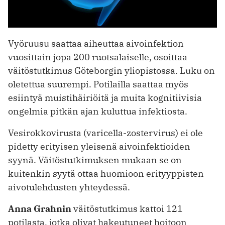
Vyöruusu saattaa aiheuttaa aivoinfektion
vuosittain jopa 200 ruotsalaiselle, osoittaa
väitöstutkimus Göteborgin yliopistossa. Luku on
oletettua suurempi. Potilailla saattaa myös
esiintyä muistihäiriöitä ja muita kognitiivisia
ongelmia pitkän ajan kuluttua infektiosta.
Vesirokkovirusta (varicella-zostervirus) ei ole
pidetty erityisen yleisenä aivoinfektioiden
syynä. Väitöstutkimuksen mukaan se on
kuitenkin syytä ottaa huomioon erityyppisten
aivotulehdusten yhteydessä.
Anna Grahnin
väitöstutkimus kattoi 121
potilasta, jotka olivat hakeutuneet hoitoon