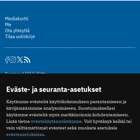
Mediakortti
Me
Ota yhteyttä
Tilaa uutiskirje
Suomen Lääkäriliitto
Mäkelänkatu 2, PL 49
Eväste- ja seuranta-asetukset
00510 Helsinki
puh. (09) 393 091
Käytämme evästeitä käyttökokemuksen parantamiseen ja
toimitus@potilaanlaakarilehti.fi
kävijämäärämme analysoimiseen. Suostumuksellasi
käytämme evästeitä myös markkinoinnin kohdentamiseen.
ISSN 2323-9476
Lisää tietoa
evästekäytännöistämme
. Voit hyväksyä kaikki tai
vain välttämättömät evästeet sekä muokata asetuksia
evästeasetuksissa
.