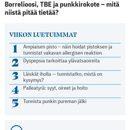
Borrelioosi, TBE ja punkkirokote – mitä
niistä pitää tietää?
VIIKON LUETUIMMAT
1
Ampiaisen pisto – näin hoidat pistoksen ja
tunnistat vakavan allergisen reaktion
2
Dyspepsia tarkoittaa ylävatsaoireita
3
Läiskät iholla — tunnistatko, mistä on
kysymys?
4
Palleatyrä: syyt, oireet ja hoito
5
Tunnista punkin pureman jälki