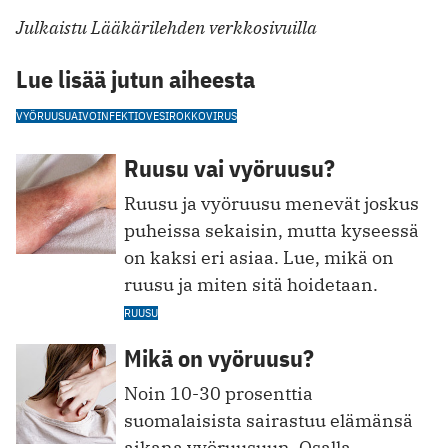
Julkaistu Lääkärilehden verkkosivuilla
Lue lisää jutun aiheesta
VYÖRUUSU
AIVOINFEKTIO
VESIROKKOVIRUS
Ruusu vai vyöruusu?
Ruusu ja vyöruusu menevät joskus
puheissa sekaisin, mutta kyseessä
on kaksi eri asiaa. Lue, mikä on
ruusu ja miten sitä hoidetaan.
RUUSU
Mikä on vyöruusu?
Noin 10-30 prosenttia
suomalaisista sairastuu elämänsä
aikana vyöruusuun. Osalla