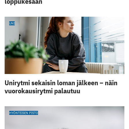
loppukesään
UNI
Unirytmi sekaisin loman jälkeen – näin
vuorokausirytmi palautuu
HYÖNTEISEN PISTO