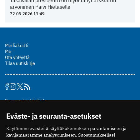
Tasavallan presidentti on myöntänyt arkkiatrin
arvonimen Päivi Hietaselle
22.05.2026 11:49
Mediakortti
Me
Ota yhteyttä
Tilaa uutiskirje
Suomen Lääkäriliitto
Mäkelänkatu 2, PL 49
Eväste- ja seuranta-asetukset
00510 Helsinki
puh. (09) 393 091
Käytämme evästeitä käyttökokemuksen parantamiseen ja
toimitus@potilaanlaakarilehti.fi
kävijämäärämme analysoimiseen. Suostumuksellasi