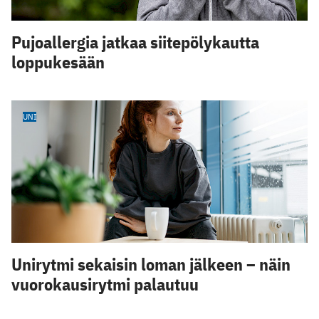
Pujoallergia jatkaa siitepölykautta
loppukesään
UNI
Unirytmi sekaisin loman jälkeen – näin
vuorokausirytmi palautuu