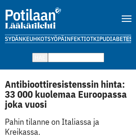
SYDÄN
KEUHKOT
SYÖPÄ
INFEKTIOT
KIPU
DIABETES
A
HAE
Antibioottiresistenssin hinta:
33 000 kuolemaa Euroopassa
joka vuosi
Pahin tilanne on Italiassa ja
Kreikassa.