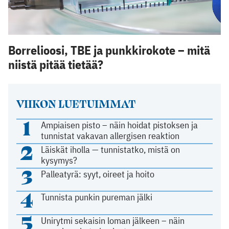
Borrelioosi, TBE ja punkkirokote – mitä
niistä pitää tietää?
VIIKON LUETUIMMAT
1
Ampiaisen pisto – näin hoidat pistoksen ja
tunnistat vakavan allergisen reaktion
2
Läiskät iholla — tunnistatko, mistä on
kysymys?
3
Palleatyrä: syyt, oireet ja hoito
4
Tunnista punkin pureman jälki
5
Unirytmi sekaisin loman jälkeen – näin