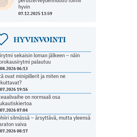
perusterveydenhuolto toimii
hyvin
07.12.2025 13:59
HYVINVOINTI
irytmi sekaisin loman jälkeen – näin
orokausirytmi palautuu
.08.2026 06:13
tä ovat minipillerit ja miten ne
ikuttavat?
.07.2026 19:16
teaalivaihe on normaali osa
ukautiskiertoa
.07.2026 07:04
ohiiri silmässä – ärsyttävä, mutta yleensä
araton vaiva
.07.2026 08:17