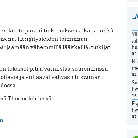
inen kunto parani tutkimuksen aikana, mikä
Yl
sena. Hengitysteiden toiminnan
ai
hu
ärjäämään vähemmillä lääkkeillä, tutkijat
03
Nä
me
 sen tulokset pitää varmistaa suuremmissa
04
ottavia ja viittaavat vahvasti liikunnan
Su
idossa.
hy
15
essä Thorax-lehdessä.
Es
hy
07
en