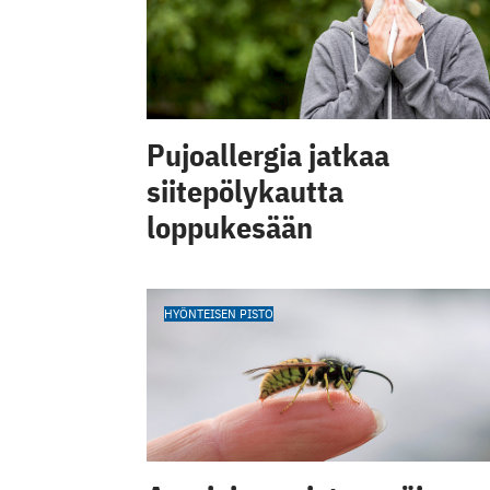
Pujoallergia jatkaa
siitepölykautta
loppukesään
HYÖNTEISEN PISTO