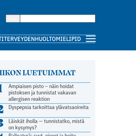
Hae
TI
TERVEYDENHUOLTO
MIELIPIDE
IIKON LUETUIMMAT
1
Ampiaisen pisto – näin hoidat
pistoksen ja tunnistat vakavan
allergisen reaktion
2
Dyspepsia tarkoittaa ylävatsaoireita
3
Läiskät iholla — tunnistatko, mistä
on kysymys?
Palleatyrä: syyt, oireet ja hoito