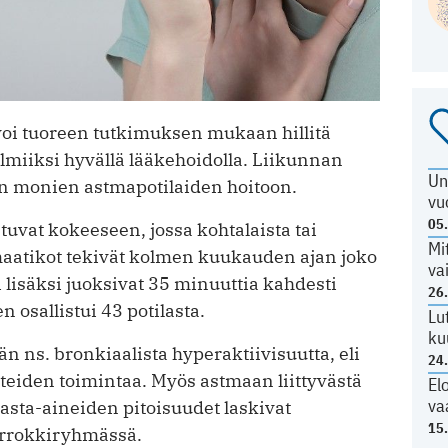
oi tuoreen tutkimuksen mukaan hillitä
valmiiksi hyvällä lääkehoidolla. Liikunnan
Un
n monien astmapotilaiden hoitoon.
vu
05
stuvat kokeeseen, jossa kohtalaista tai
Mi
maatikot tekivät kolmen kuukauden ajan joko
va
 lisäksi juoksivat 35 minuuttia kahdesti
26
 osallistui 43 potilasta.
Lu
ku
n ns. bronkiaalista hyperaktiivisuutta, eli
24
eiden toimintaa. Myös astmaan liittyvästä
El
va
asta-aineiden pitoisuudet laskivat
15
rrokkiryhmässä.