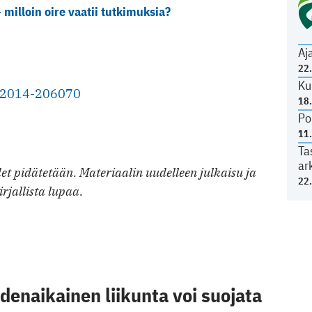
milloin oire vaatii tutkimuksia?
Aj
22
Ku
l-2014-206070
18
Po
11
Ta
ar
t pidätetään. Materiaalin uudelleen julkaisu ja
22
irjallista lupaa.
denaikainen liikunta voi suojata