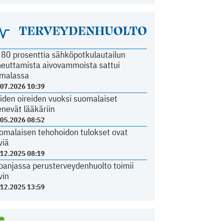
TERVEYDENHUOLTO
i 80 prosenttia sähköpotkulautailun
heuttamista aivovammoista sattui
malassa
.07.2026 10:39
iden oireiden vuoksi suomalaiset
nevät lääkäriin
.05.2026 08:52
omalaisen tehohoidon tulokset ovat
viä
.12.2025 08:19
panjassa perusterveydenhuolto toimii
vin
.12.2025 13:59