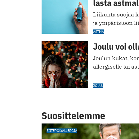
lasta astmal
Liikunta suojaa l
ja ympäristöön lii
ASTMA
Joulu voi oll
Joulun kukat, kori
allergiselle tai as
JOULU
Suosittelemme
SIITEPÖLYALLERGIA