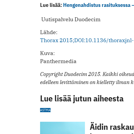
Lue lisää:
Hengenahdistus rasituksessa – 
Uutispalvelu Duodecim
Lähde:
Thorax 2015;DOI:10.1136/thoraxjn
Kuva:
Panthermedia
Copyright Duodecim 2015. Kaikki oikeude
edelleen levittäminen on kielletty ilman k
Lue lisää jutun aiheesta
ASTMA
Äidin raskau