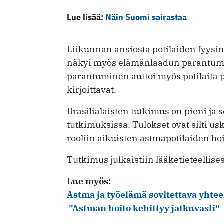
Lue lisää:
Näin Suomi sairastaa
Liikunnan ansiosta potilaiden fyys
näkyi myös elämänlaadun parantumi
parantuminen auttoi myös potilaita p
kirjoittavat.
Brasilialaisten tutkimus on pieni ja
tutkimuksissa. Tulokset ovat silti usk
rooliin aikuisten astmapotilaiden ho
Tutkimus julkaistiin lääketieteellis
Lue myös:
Astma ja työelämä sovitettava yhte
"Astman hoito kehittyy jatkuvasti"