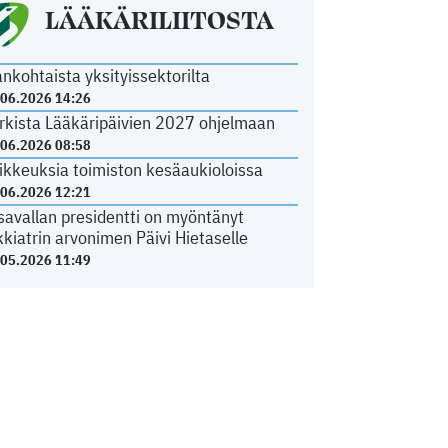
LÄÄKÄRILIITOSTA
ankohtaista yksityissektorilta
.06.2026 14:26
rkista Lääkäripäivien 2027 ohjelmaan
.06.2026 08:58
ikkeuksia toimiston kesäaukioloissa
.06.2026 12:21
savallan presidentti on myöntänyt
kkiatrin arvonimen Päivi Hietaselle
.05.2026 11:49