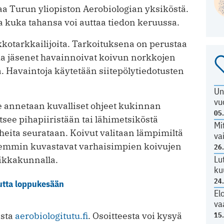
aa Turun yliopiston Aerobiologian yksiköstä.
ja kuka tahansa voi auttaa tiedon keruussa.
kotarkkailijoita. Tarkoituksena on perustaa
a jäsenet havainnoivat koivun norkkojen
. Havaintoja käytetään siitepölytiedotusten
Un
vu
le annetaan kuvalliset ohjeet kukinnan
05
tsee pihapiiristään tai lähimetsiköstä
Mi
heita seurataan. Koivut valitaan lämpimiltä
va
isemmin kuvastavat varhaisimpien koivujen
26
Lu
ikkakunnalla.
ku
24
autta loppukesään
El
va
esta
aerobiologitutu.fi
. Osoitteesta voi kysyä
15