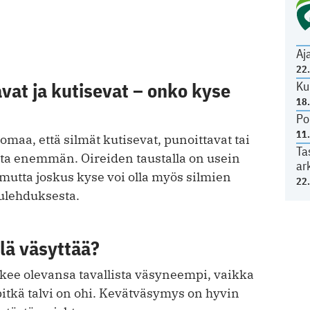
Aj
22
vat ja kutisevat – onko kyse
Ku
18
Po
11
maa, että silmät kutisevat, punoittavat tai
Ta
ista enemmän. Oireiden taustalla on usein
ar
, mutta joskus kyse voi olla myös silmien
22
tulehduksesta.
lä väsyttää?
kee olevansa tavallista väsyneempi, vaikka
 pitkä talvi on ohi. Kevätväsymys on hyvin