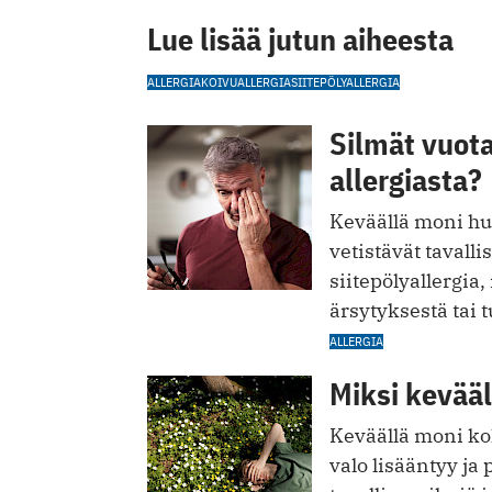
Lue lisää jutun aiheesta
ALLERGIA
KOIVUALLERGIA
SIITEPÖLYALLERGIA
Silmät vuota
allergiasta?
Keväällä moni huo
vetistävät tavall
siitepölyallergia
ärsytyksestä tai 
ALLERGIA
Miksi kevääl
Keväällä moni ko
valo lisääntyy ja