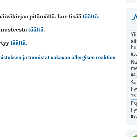
päiväkirjaa pitämällä. Lue lisää
täältä.
nnusteesta
täältä.
Yl
ai
ytyy
täältä.
hu
03
pistoksen ja tunnistat vakavan allergisen reaktion
Nä
me
04
Su
hy
15
Es
hy
07