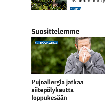
tavallinen ilmiö j
VÄSYMYS
Suosittelemme
SIITEPÖLYALLERGIA
Pujoallergia jatkaa
siitepölykautta
loppukesään