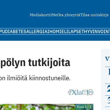
Mediakortti
Me
Ota yhteyttä
Tilaa uutiskirje
PU
DIABETES
ALLERGIA
IHO
MIELI
LAPSET
HYVINVOIN
V
pölyn tutkijoita
n ilmiöitä kiinnostuneille.
Kuva 1 / 1