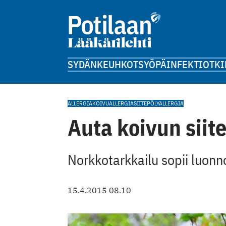
SYDÄN
KEUHKOT
SYÖPÄ
INFEKTIOT
KI
ALLERGIA
KOIVUALLERGIA
SIITEPÖLYALLERGIA
Auta koivun siite
Norkkotarkkailu sopii luonno
15.4.2015 08.10