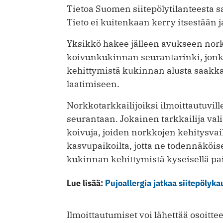
Tietoa Suomen siitepölytilanteesta s
Tieto ei kuitenkaan kerry itsestään 
Yksikkö hakee jälleen avukseen nork
koivunkukinnan seurantarinki, jonk
kehittymistä kukinnan alusta saakka
laatimiseen.
Norkkotarkkailijoiksi ilmoittautuvil
seurantaan. Jokainen tarkkailija vali
koivuja, joiden norkkojen kehitysvai
kasvupaikoilta, jotta ne todennäkö
kukinnan kehittymistä kyseisellä pa
Lue lisää:
Pujoallergia jatkaa siitepölyk
Ilmoittautumiset voi lähettää osoitte