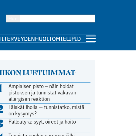
Hae
TI
TERVEYDENHUOLTO
MIELIPIDE
IIKON LUETUIMMAT
1
Ampiaisen pisto – näin hoidat
pistoksen ja tunnistat vakavan
allergisen reaktion
2
Läiskät iholla — tunnistatko, mistä
on kysymys?
3
Palleatyrä: syyt, oireet ja hoito
Tunnista punkin pureman jälki