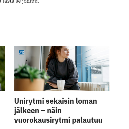
a tästä se johtuu.
UNI
Unirytmi sekaisin loman
jälkeen – näin
vuorokausirytmi palautuu