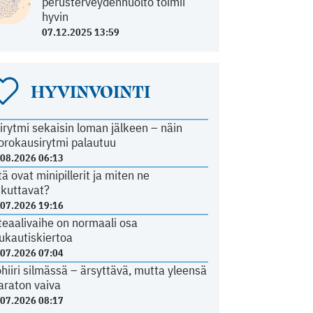
perusterveydenhuolto toimii
hyvin
07.12.2025 13:59
HYVINVOINTI
irytmi sekaisin loman jälkeen – näin
orokausirytmi palautuu
.08.2026 06:13
tä ovat minipillerit ja miten ne
ikuttavat?
.07.2026 19:16
teaalivaihe on normaali osa
ukautiskiertoa
.07.2026 07:04
ohiiri silmässä – ärsyttävä, mutta yleensä
araton vaiva
.07.2026 08:17