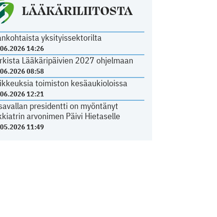
LÄÄKÄRILIITOSTA
ankohtaista yksityissektorilta
.06.2026 14:26
rkista Lääkäripäivien 2027 ohjelmaan
.06.2026 08:58
ikkeuksia toimiston kesäaukioloissa
.06.2026 12:21
savallan presidentti on myöntänyt
kkiatrin arvonimen Päivi Hietaselle
.05.2026 11:49