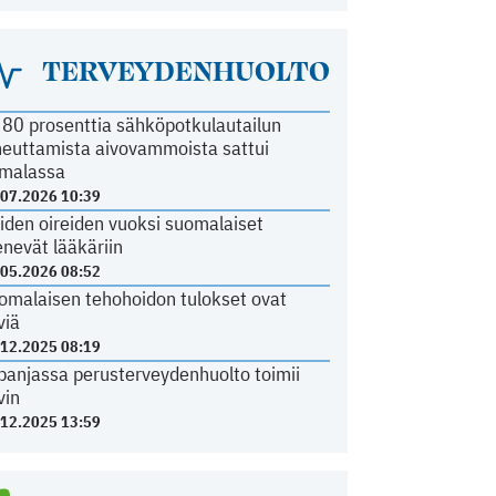
TERVEYDENHUOLTO
i 80 prosenttia sähköpotkulautailun
heuttamista aivovammoista sattui
malassa
.07.2026 10:39
iden oireiden vuoksi suomalaiset
nevät lääkäriin
.05.2026 08:52
omalaisen tehohoidon tulokset ovat
viä
.12.2025 08:19
panjassa perusterveydenhuolto toimii
vin
.12.2025 13:59