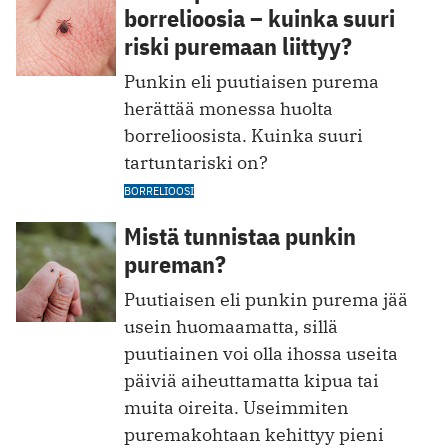
borrelioosia – kuinka suuri
riski puremaan liittyy?
Punkin eli puutiaisen purema
herättää monessa huolta
borrelioosista. Kuinka suuri
tartuntariski on?
BORRELIOOSI
Mistä tunnistaa punkin
pureman?
Puutiaisen eli punkin purema jää
usein huomaamatta, sillä
puutiainen voi olla ihossa useita
päiviä aiheuttamatta kipua tai
muita oireita. Useimmiten
puremakohtaan kehittyy pieni