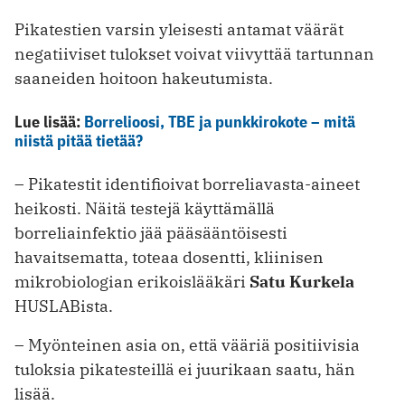
Pikatestien varsin yleisesti antamat väärät
negatiiviset tulokset voivat viivyttää tartunnan
saaneiden hoitoon hakeutumista.
Lue lisää:
Borrelioosi, TBE ja punkkirokote – mitä
niistä pitää tietää?
– Pikatestit identifioivat borreliavasta-aineet
heikosti. Näitä testejä käyttämällä
borreliainfektio jää pääsääntöisesti
havaitsematta, toteaa dosentti, kliinisen
mikrobiologian erikoislääkäri
Satu Kurkela
HUSLABista.
– Myönteinen asia on, että vääriä positiivisia
tuloksia pikatesteillä ei juurikaan saatu, hän
lisää.