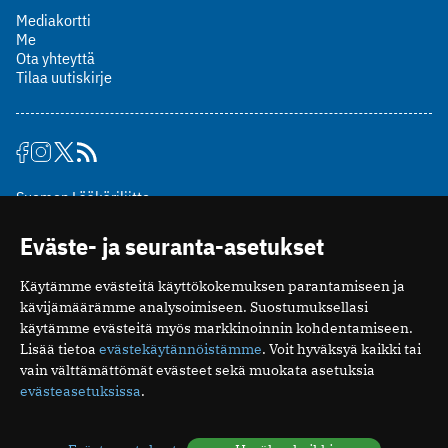
Mediakortti
Me
Ota yhteyttä
Tilaa uutiskirje
Suomen Lääkäriliitto
Mäkelänkatu 2, PL 49
Eväste- ja seuranta-asetukset
00510 Helsinki
puh. (09) 393 091
Käytämme evästeitä käyttökokemuksen parantamiseen ja
toimitus@potilaanlaakarilehti.fi
kävijämäärämme analysoimiseen. Suostumuksellasi
käytämme evästeitä myös markkinoinnin kohdentamiseen.
ISSN 2323-9476
Lisää tietoa
evästekäytännöistämme
. Voit hyväksyä kaikki tai
vain välttämättömät evästeet sekä muokata asetuksia
evästeasetuksissa
.