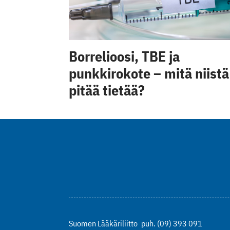
Borrelioosi, TBE ja
punkkirokote – mitä niistä
pitää tietää?
Suomen Lääkäriliitto
puh. (09) 393 091