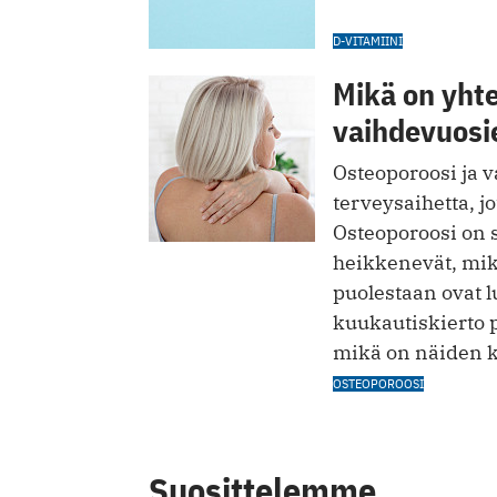
D-VITAMIINI
Mikä on yhte
vaihdevuosie
Osteoporoosi ja 
terveysaihetta, jo
Osteoporoosi on s
heikkenevät, mik
puolestaan ovat 
kuukautiskierto p
mikä on näiden k
OSTEOPOROOSI
Suosittelemme