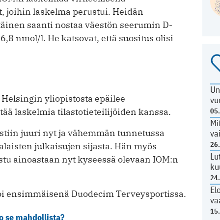
, joihin laskelma perustui. Heidän
inen saanti nostaa väestön seerumin D-
,8 nmol/l. He katsovat, että suositus olisi
Un
Helsingin yliopistosta epäilee
vu
tää laskelmia tilastotieteilijöiden kanssa.
05
Mi
istiin juuri nyt ja vähemmän tunnetussa
va
26
laisten julkaisujen sijasta. Hän myös
Lu
ustu ainoastaan nyt kyseessä olevaan IOM:n
ku
24
El
toi ensimmäisenä Duodecim Terveysportissa.
va
15
o se mahdollista?