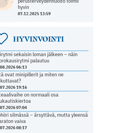
perusterveydenhuolto toimii
hyvin
07.12.2025 13:59
HYVINVOINTI
irytmi sekaisin loman jälkeen – näin
orokausirytmi palautuu
.08.2026 06:13
tä ovat minipillerit ja miten ne
ikuttavat?
.07.2026 19:16
teaalivaihe on normaali osa
ukautiskiertoa
.07.2026 07:04
ohiiri silmässä – ärsyttävä, mutta yleensä
araton vaiva
.07.2026 08:17