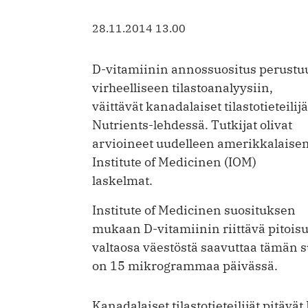
28.11.2014 13.00
D-vitamiinin annossuositus perustu
virheelliseen tilastoanalyysiin,
väittävät kanadalaiset tilastotieteilijä
Nutrients-lehdessä. Tutkijat olivat
arvioineet uudelleen amerikkalaise
Institute of Medicinen (IOM)
laskelmat.
Institute of Medicinen suosituksen
mukaan D-vitamiinin riittävä pitoi
valtaosa väestöstä saavuttaa tämän 
on 15 mikrogrammaa päivässä.
Kanadalaiset tilastotieteilijät pitävä