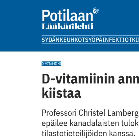
SYDÄN
KEUHKOT
SYÖPÄ
INFEKTIOT
KI
D-VITAMIINI
D-vitamiinin an
kiistaa
Professori Christel Lamberg-
epäilee kanadalaisten tuloks
tilastotieteilijöiden kanssa.