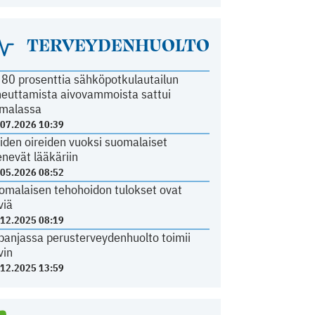
TERVEYDENHUOLTO
i 80 prosenttia sähköpotkulautailun
heuttamista aivovammoista sattui
malassa
.07.2026 10:39
iden oireiden vuoksi suomalaiset
nevät lääkäriin
.05.2026 08:52
omalaisen tehohoidon tulokset ovat
viä
.12.2025 08:19
panjassa perusterveydenhuolto toimii
vin
.12.2025 13:59