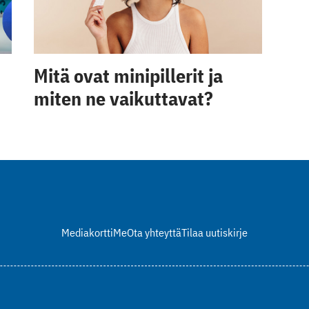
Mitä ovat minipillerit ja
miten ne vaikuttavat?
Mediakortti
Me
Ota yhteyttä
Tilaa uutiskirje