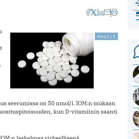
u
Kuva 1 / 1
t
n
suus seerumissa on 50 nmol/l. IOM:n mukaan
suosituspitoisuuden, kun D-vitamiinin saanti
t IOM:n laskelmaa virheellisenä