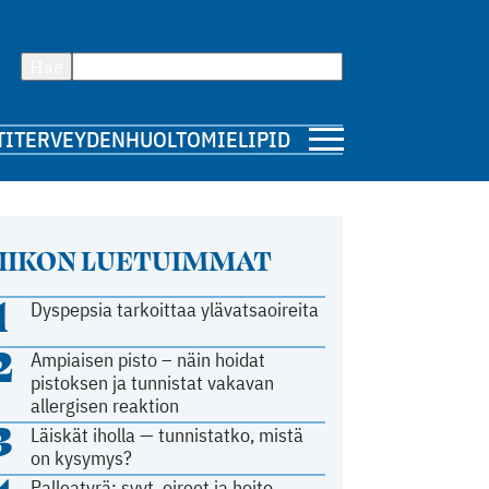
Hae
TI
TERVEYDENHUOLTO
MIELIPIDE
IIKON LUETUIMMAT
1
Dyspepsia tarkoittaa ylävatsaoireita
2
Ampiaisen pisto – näin hoidat
pistoksen ja tunnistat vakavan
allergisen reaktion
3
Läiskät iholla — tunnistatko, mistä
on kysymys?
Palleatyrä: syyt, oireet ja hoito