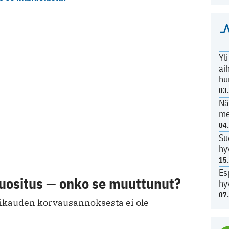
Yl
ai
hu
03
Nä
me
04
Su
hy
15
Es
suositus — onko se muuttunut?
hy
07
vikauden korvausannoksesta ei ole