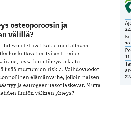
Aj
ys osteoporoosin ja
22
n välillä?
Ku
18
vaihdevuodet ovat kaksi merkittävää
Po
tka koskettavat erityisesti naisia.
11
airaus, jossa luun tiheys ja laatu
Ta
ä lisää murtumien riskiä. Vaihdevuodet
ar
luonnollinen elämänvaihe, jolloin naisen
22
äättyy ja estrogeenitasot laskevat. Mutta
ahden ilmiön välinen yhteys?