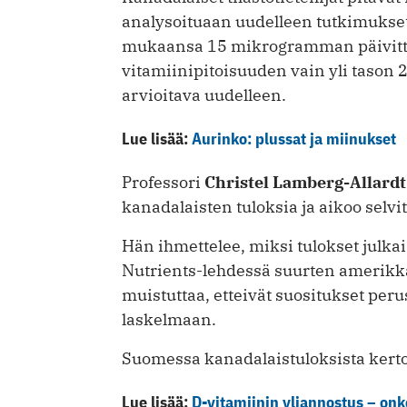
analysoituaan uudelleen tutkimukset
mukaansa 15 mikrogramman päivittä
vitamiinipitoisuuden vain yli tason 26
arvioitava uudelleen.
Lue lisää:
Aurinko: plussat ja miinukset
Professori
Christel Lamberg-Allardt
kanadalaisten tuloksia ja aikoo selvit
Hän ihmettelee, miksi tulokset julka
Nutrients-lehdessä suurten amerikka
muistuttaa, etteivät suositukset per
laskelmaan.
Suomessa kanadalaistuloksista ker
Lue lisää:
D-vitamiinin yliannostus – onk