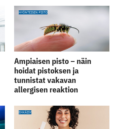
HYÖNTEISEN PISTO
Ampiaisen pisto – näin
hoidat pistoksen ja
tunnistat vakavan
allergisen reaktion
EHKÄISY