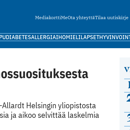
Mediakortti
Me
Ota yhteyttä
Tilaa uutiskirje
PU
DIABETES
ALLERGIA
IHO
MIELI
LAPSET
HYVINVOIN
V
nossuosituksesta
Allardt Helsingin yliopistosta
ia ja aikoo selvittää laskelmia