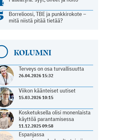
4
5
Borrelioosi, TBE ja punkkirokote –
mitä niistä pitää tietää?
KOLUMNI
Terveys on osa turvallisuutta
26.04.2026 15:32
Viikon käänteiset uutiset
15.03.2026 10:15
Kosketuksella olisi monenlaista
käyttöä parantamisessa
11.12.2025 09:58
Espanjassa