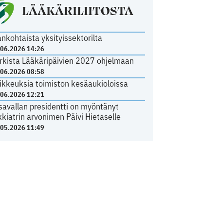
LÄÄKÄRILIITOSTA
ankohtaista yksityissektorilta
.06.2026 14:26
rkista Lääkäripäivien 2027 ohjelmaan
.06.2026 08:58
ikkeuksia toimiston kesäaukioloissa
.06.2026 12:21
savallan presidentti on myöntänyt
kkiatrin arvonimen Päivi Hietaselle
.05.2026 11:49