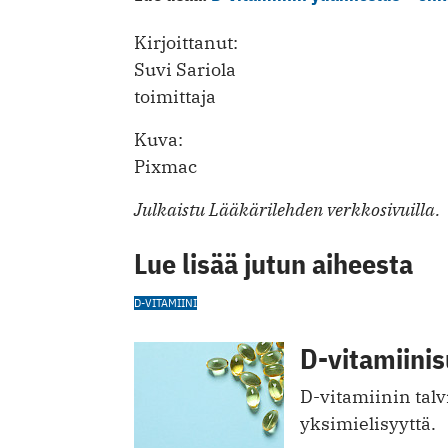
Kirjoittanut:
Suvi Sariola
toimittaja
Kuva:
Pixmac
Julkaistu Lääkärilehden verkkosivuilla.
Lue lisää jutun aiheesta
D-VITAMIINI
D-vitamiini
D-vitamiinin tal
yksimielisyyttä.