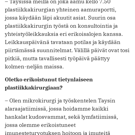
– Taysissa meillä on joka aamu kello 7.50
plastiikkakirurgian yhteinen aamuraportti,
jossa käydään läpi akuutit asiat. Suurin osa
plastiikkakirurgin työstä on konsultointia ja
yhteistyöleikkauksia eri erikoisalojen kanssa.
Leikkauspäivänä tavataan potilas ja käydään
piirtämässä suunnitelmat. Välillä päivät ovat tosi
pitkiä, mutta tavallisesti työpäivä päättyy
kolmen-neljän maissa.
Oletko erikoistunut tietynlaiseen
plastiikkakirurgiaan?
– Olen mikrokirurgi ja työskentelen Taysin
alaraajatiimissä, jossa hoidamme kaikki
hankalat kudosvammat, sekä lymfatiimissä,
jossa olemme erikoistuneet
imunesteturvotuksen hoitoon ja imuteitä