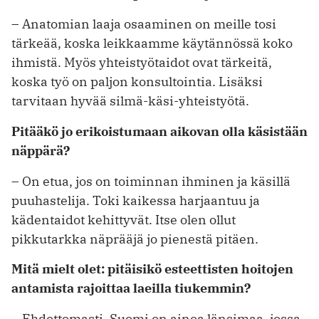
– Anatomian laaja osaaminen on meille tosi
tärkeää, koska leikkaamme käytännössä koko
ihmistä. Myös yhteistyötaidot ovat tärkeitä,
koska työ on paljon konsultointia. Lisäksi
tarvitaan hyvää silmä-käsi-yhteistyötä.
Pitääkö jo erikoistumaan aikovan olla käsistään
näppärä?
– On etua, jos on toiminnan ihminen ja käsillä
puuhastelija. Toki kaikessa harjaantuu ja
kädentaidot kehittyvät. Itse olen ollut
pikkutarkka näprääjä jo pienestä pitäen.
Mitä mielt olet: pitäisikö esteettisten hoitojen
antamista rajoittaa laeilla tiukemmin?
– Ehdottomasti. Suomi on ainoa länsimaa, jossa