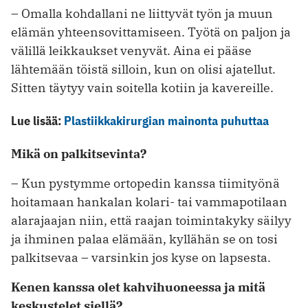
– Omalla kohdallani ne liittyvät työn ja muun
elämän yhteensovittamiseen. Työtä on paljon ja
välillä leikkaukset venyvät. Aina ei pääse
lähtemään töistä silloin, kun on olisi ajatellut.
Sitten täytyy vain soitella kotiin ja kavereille.
Lue lisää:
Plastiikkakirurgian mainonta puhuttaa
Mikä on palkitsevinta?
– Kun pystymme ortopedin kanssa tiimityönä
hoitamaan hankalan kolari- tai vammapotilaan
alarajaajan niin, että raajan toimintakyky säilyy
ja ihminen palaa elämään, kyllähän se on tosi
palkitsevaa – varsinkin jos kyse on lapsesta.
Kenen kanssa olet kahvihuoneessa ja mitä
keskustelet siellä?