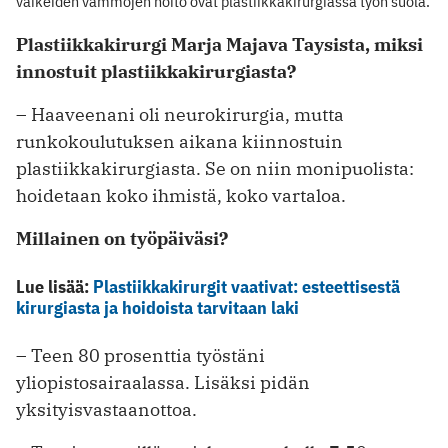
vaikeiden vammojen hoito ovat plastiikkakirurgiassa työn suola.
Plastiikkakirurgi Marja Majava Taysista, miksi
innostuit plastiikkakirurgiasta?
– Haaveenani oli neurokirurgia, mutta
runkokoulutuksen aikana kiinnostuin
plastiikkakirurgiasta. Se on niin monipuolista:
hoidetaan koko ihmistä, koko vartaloa.
Millainen on työpäiväsi?
Lue lisää:
Plastiikkakirurgit vaativat: esteettisestä
kirurgiasta ja hoidoista tarvitaan laki
– Teen 80 prosenttia työstäni
yliopistosairaalassa. Lisäksi pidän
yksityisvastaanottoa.