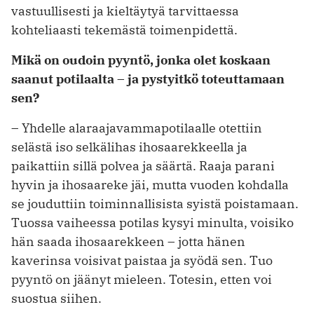
vastuullisesti ja kieltäytyä tarvittaessa
kohteliaasti tekemästä toimenpidettä.
Mikä on oudoin pyyntö, jonka olet koskaan
saanut potilaalta – ja pystyitkö toteuttamaan
sen?
– Yhdelle alaraajavammapotilaalle otettiin
selästä iso selkälihas ihosaarekkeella ja
paikattiin sillä polvea ja säärtä. Raaja parani
hyvin ja ihosaareke jäi, mutta vuoden kohdalla
se jouduttiin toiminnallisista syistä poistamaan.
Tuossa vaiheessa potilas kysyi minulta, voisiko
hän saada ihosaarekkeen – jotta hänen
kaverinsa voisivat paistaa ja syödä sen. Tuo
pyyntö on jäänyt mieleen. Totesin, etten voi
suostua siihen.