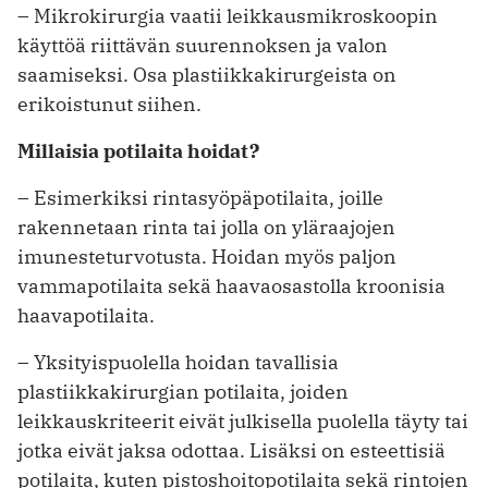
– Mikrokirurgia vaatii leikkausmikroskoopin
käyttöä riittävän suurennoksen ja valon
saamiseksi. Osa plastiikkakirurgeista on
erikoistunut siihen.
Millaisia potilaita hoidat?
– Esimerkiksi rintasyöpäpotilaita, joille
rakennetaan rinta tai jolla on yläraajojen
imunesteturvotusta. Hoidan myös paljon
vammapotilaita sekä haavaosastolla kroonisia
haavapotilaita.
– Yksityispuolella hoidan tavallisia
plastiikkakirurgian potilaita, joiden
leikkauskriteerit eivät julkisella puolella täyty tai
jotka eivät jaksa odottaa. Lisäksi on esteettisiä
potilaita, kuten pistoshoitopotilaita sekä rintojen