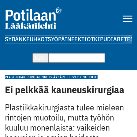
SYDÄN
KEUHKOT
SYÖPÄ
INFEKTIOT
KIPU
DIABETES
A
HAE
PLASTIIKKAKIRURGIA
ERIKOISLÄÄKÄRIT
TERVEYDENHUOLTO
Ei pelkkää kauneuskirurgiaa
Plastiikkakirurgiasta tulee mieleen
rintojen muotoilu, mutta työhön
kuuluu monenlaista: vaikeiden