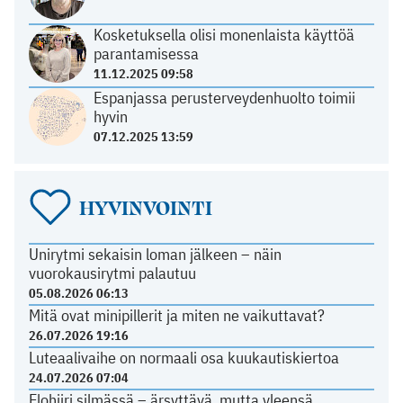
Kosketuksella olisi monenlaista käyttöä
parantamisessa
11.12.2025 09:58
Espanjassa perusterveydenhuolto toimii
hyvin
07.12.2025 13:59
HYVINVOINTI
Unirytmi sekaisin loman jälkeen – näin
vuorokausirytmi palautuu
05.08.2026 06:13
Mitä ovat minipillerit ja miten ne vaikuttavat?
26.07.2026 19:16
Luteaalivaihe on normaali osa kuukautiskiertoa
24.07.2026 07:04
Elohiiri silmässä – ärsyttävä, mutta yleensä