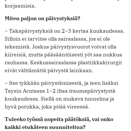
korjaamisia.
Miten paljon on päivystyksiä?
– Takapäivystyksiä on 2–3 kertaa kuukaudessa.
Silloin ei tarvitse olla sairaalassa, jos ei ole
tekemistä. Joskus päivystysvuorot voivat olla
kiireisiä, mutta pääsääntöisesti yöt saa nukkua
rauhassa. Keskussairaalassa plastiikkakirurgit
eivät välttämättä päivystä lainkaan.
– Itse tykkään päivystämisestä, ja teen lisäksi
Taysin Acutassa 1–2 iltaa traumapäivystystä
kuukaudessa. Siellä on mukava tunnelma ja
hyvä porukka, joka pitää vireessä.
Tuleeko työssä nopeita päätöksiä, vai onko
kaikki etukäteen suunniteltua?