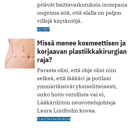
pitävät haittavaikutuksia isompana
ongelma ­sitä, että alalla on paljon
villejä käytäntöjä.
UUTISET
Missä menee kosmeettisen ja
korjaavan plastiikkakirurgian
raja?
Parasta olisi, että ohje olisi niin
selkeä, että lääkäri ja potilaat
ymmärtäisivät yksiselitteisesti,
onko hoito verollista vai ei,
Lääkäriliiton neuvottelujohtaja
Laura Lindholm kuvaa.
PLASTIIKKAKIRURGIA