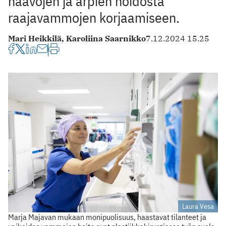
haavojen ja arpien hoidosta
raajavammojen korjaamiseen.
Mari Heikkilä,
Karoliina Saarnikko
7.12.2024 15.25
Laura Vesa
Marja Majavan mukaan monipuolisuus, haastavat tilanteet ja