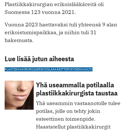
Plastiikkakirurgian erikoislääkäreitä oli
Suomessa 123 vuonna 2021.
Vuonna 2023 haettavaksi tuli yhteensä 9 alan
erikoistumispaikkaa, ja niihin tuli 31
hakemusta.
Lue lisää jutun aiheesta
PLASTIIKKAKIRURGIA
ERIKOISLÄÄKÄRIT
TERVEYDENHUOLTO
Yhä useammalla potilaalla
plastiikkakirurgista taustaa
Yhä useammin vastaanotolle tulee
potilas, jolle on tehty ­jokin
esteettinen toimenpide.
Haastatellut plastiikkakirurgit