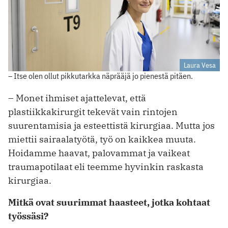
Laura Vesa
– Itse olen ollut pikkutarkka näprääjä jo pienestä pitäen.
– Monet ihmiset ajattelevat, että
plastiikkakirurgit tekevät vain rintojen
suurentamisia ja esteettistä kirurgiaa. Mutta jos
miettii sairaalatyötä, työ on kaikkea muuta.
Hoidamme haavat, palovammat ja vaikeat
traumapotilaat eli teemme hyvinkin raskasta
kirurgiaa.
Mitkä ovat suurimmat haasteet, jotka kohtaat
työssäsi?