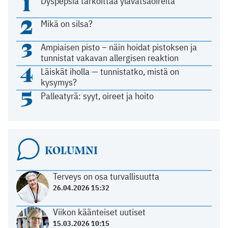
1
Dyspepsia tarkoittaa ylävatsaoireita
2
Mikä on silsa?
3
Ampiaisen pisto – näin hoidat pistoksen ja
tunnistat vakavan allergisen reaktion
4
Läiskät iholla — tunnistatko, mistä on
kysymys?
5
Palleatyrä: syyt, oireet ja hoito
KOLUMNI
Terveys on osa turvallisuutta
26.04.2026 15:32
Viikon käänteiset uutiset
15.03.2026 10:15